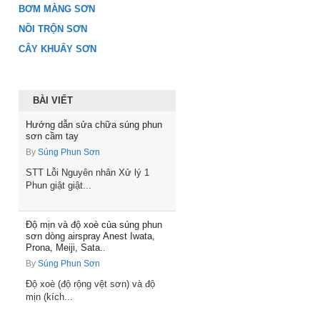
BƠM MÀNG SƠN
NỒI TRỘN SƠN
CÂY KHUẤY SƠN
BÀI VIẾT
Hướng dẫn sửa chữa súng phun
sơn cầm tay
By
Súng Phun Sơn
STT Lỗi Nguyên nhân Xử lý 1
Phun giật giật...
Độ mịn và độ xoè của súng phun
sơn dòng airspray Anest Iwata,
Prona, Meiji, Sata..
By
Súng Phun Sơn
Độ xoè (độ rộng vệt sơn) và độ
mịn (kích...