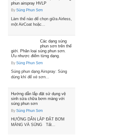
phun airspray HVLP
By
Súng Phun Sơn
Làm thế nào để chọn giữa Airless,
một AirCoat hoặc...
Các dạng súng
phun sơn trên thế
giới. Phân loại súng phun sơn.
Ưu nhược điểm từng dạng.
By
Súng Phun Sơn
Súng phun dạng Airspray: Súng
dùng khí để xé sơn...
Hướng dẫn lắp đặt sử dụng vệ
sinh sửa chữa bơm màng với
súng phun sơn
By
Súng Phun Sơn
HƯỚNG DẪN LẮP ĐẶT BƠM
MÀNG VÀ SÚNG Tất...