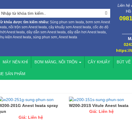
Liên hệ
Hồ
0981
Từ khóa được tìm kiếm nhiều:
Súng phun sơn Iwata, bơm sơn Anest
wata, nồi trộn sơn Anest Iwata, cây khuấy sơn Anest Iwata, cốc đo độ
hớt Anest Iwata, dây dẫn sơn Anest Iwata, dây dẫn hơi Anest Iwata,
hụ kiện Anest Iwata, súng phun sơn, Anest Iwata
M
024
https://
MÁY NÉN KHÍ
BƠM MÀNG, NỒI TRỘN
CÂY KHUẤY
BÚT VẼ
UE SẢN PHẨM
W200-201G Anest Iwata spray
W200-201S Vitule Anest Iwata
gun
Giá: Liên hệ
Giá: Liên hệ