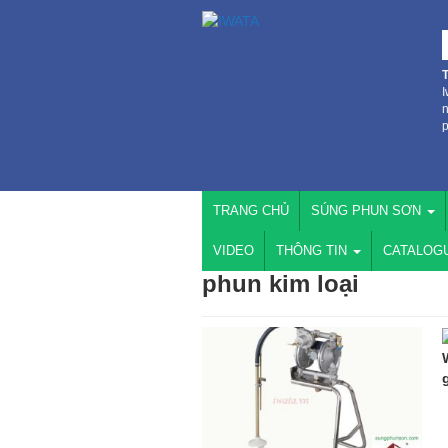
I
n
p
TRANG CHỦ
SÚNG PHUN SƠN
VIDEO
THÔNG TIN
CATALOG
phun kim loại