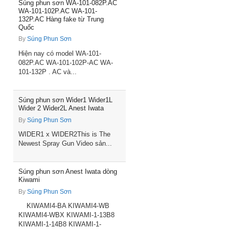
Súng phun sơn WA-101-082P.AC
WA-101-102P.AC WA-101-
132P.AC Hàng fake từ Trung
Quốc
By
Súng Phun Sơn
Hiện nay có model WA-101-
082P.AC WA-101-102P-AC WA-
101-132P . AC và...
Súng phun sơn Wider1 Wider1L
Wider 2 Wider2L Anest Iwata
By
Súng Phun Sơn
WIDER1 x WIDER2This is The
Newest Spray Gun Video sản...
Súng phun sơn Anest Iwata dòng
Kiwami
By
Súng Phun Sơn
KIWAMI4-BA KIWAMI4-WB
KIWAMI4-WBX KIWAMI-1-13B8
KIWAMI-1-14B8 KIWAMI-1-