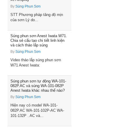
By
Súng Phun Sơn
STT Phương pháp tăng độ mịn
của sơn Lý do...
Súng phun sơn Anest Iwata W71.
Chia sẻ cấu tạo chi tiết linh kiện
và cách tháo lắp súng
By
Súng Phun Sơn
Video tháo lắp súng phun sơn
W71 Anest Iwata:
Súng phun sơn tự động WA-101-
082P.AC và súng WA-101-082P
Anest Iwata khác nhau thế nào?
By
Súng Phun Sơn
Hiện nay có model WA-101-
082P.AC WA-101-102P-AC WA-
101-132P . AC và...