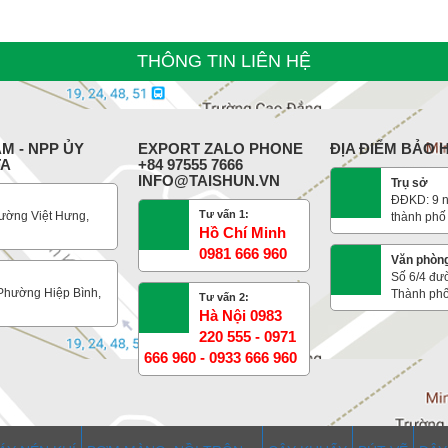
THÔNG TIN LIÊN HỆ
M - NPP ỦY
EXPORT ZALO PHONE
ĐỊA ĐIỂM BẢO
TA
+84 97555 7666
INFO@TAISHUN.VN
Trụ sở
ĐĐKD: 9 n
Tư vấn 1:
ường Việt Hưng,
thành phố
Hồ Chí Minh
0981 666 960
Văn phòn
Số 6/4 đư
 Phường Hiệp Bình,
Thành phố
Tư vấn 2:
Hà Nội 0983
220 555 - 0971
666 960 - 0933 666 960