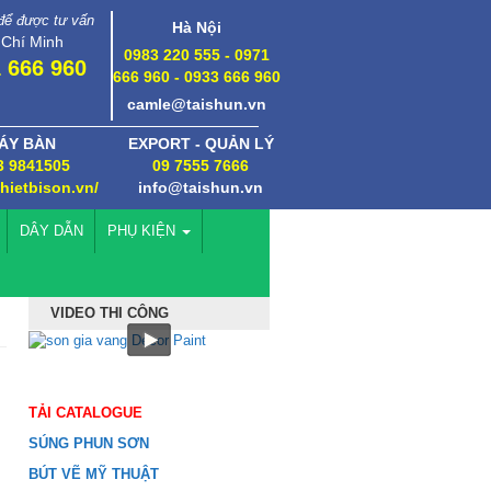
 để được tư vấn
Hà Nội
 Chí Minh
0983 220 555 - 0971
 666 960
666 960 - 0933 666 960
camle@taishun.vn
ÁY BÀN
EXPORT - QUẢN LÝ
3 9841505
09 7555 7666
thietbison.vn/
info@taishun.vn
DÂY DẪN
PHỤ KIỆN
VIDEO THI CÔNG
TẢI CATALOGUE
SÚNG PHUN SƠN
BÚT VẼ MỸ THUẬT