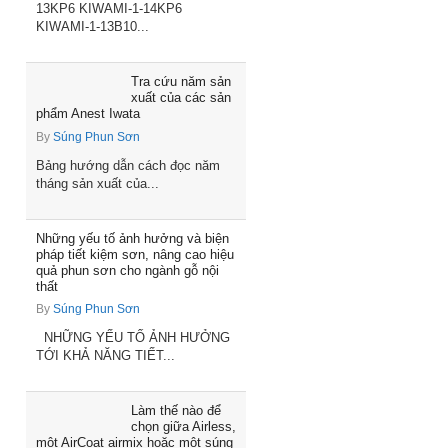
13KP6 KIWAMI-1-14KP6
KIWAMI-1-13B10...
Tra cứu năm sản
xuất của các sản
phẩm Anest Iwata
By
Súng Phun Sơn
Bảng hướng dẫn cách đọc năm
tháng sản xuất của...
Những yếu tố ảnh hưởng và biện
pháp tiết kiệm sơn, nâng cao hiệu
quả phun sơn cho ngành gỗ nội
thất
By
Súng Phun Sơn
NHỮNG YẾU TỐ ẢNH HƯỞNG
TỚI KHẢ NĂNG TIẾT...
Làm thế nào để
chọn giữa Airless,
một AirCoat airmix hoặc một súng