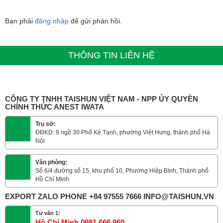
Bạn phải
đăng nhập
để gửi phản hồi.
THÔNG TIN LIÊN HỆ
CÔNG TY TNHH TAISHUN VIỆT NAM - NPP ỦY QUYỀN
CHÍNH THỨC ANEST IWATA
Trụ sở:
ĐĐKD: 9 ngõ 30 Phố Kẻ Tạnh, phường Việt Hưng, thành phố Hà
Nội
Văn phòng:
Số 6/4 đường số 15, khu phố 10, Phường Hiệp Bình, Thành phố
Hồ Chí Minh
EXPORT ZALO PHONE +84 97555 7666 INFO@TAISHUN.VN
Tư vấn 1:
Hồ Chí Minh 0981 666 960