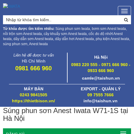
Togg
navig
Từ khóa được tìm kiếm nhiều:
Súng phun sơn Iwata, bơm sơn Anest Iwata,
nồi trộn sơn Anest Iwata, cây khuấy sơn Anest Iwata, cốc đo độ nhớt Anest
Iwata, dây dẫn sơn Anest Iwata, dây dẫn hơi Anest Iwata, phụ kiện Anest Iwata,
súng phun sơn, Anest Iwata
Liên hệ để được tư vấn
Hà Nội
Hồ Chí Minh
0983 220 555 - 0971 666 960 -
0981 666 960
0933 666 960
camle@taishun.vn
MÁY BÀN
EXPORT - QUẢN LÝ
0243 9841505
09 7555 7666
https://thietbison.vn/
info@taishun.vn
Súng phun sơn Anest Iwata W71-1S tại
Hà Nội