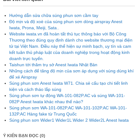
Hướng dẫn sửa chữa súng phun sơn cầm tay
Độ mịn và độ xoè của súng phun sơn dòng airspray Anest
Iwata, Prona, Meiji, Sata..
Website iwata.vn đã hoàn tất thủ tục thông báo với Bộ Công
Thương theo đúng quy định dành cho website thương mại điện
tử tại Việt Nam. Điều này thể hiện sự minh bạch, uy tín và cam
kết tuân thủ pháp luật của doanh nghiệp trong hoạt động kinh
doanh trực tuyến.
Taishun tới thăm trụ sở Anest Iwata Nhật Bản
Những cách để tăng độ mịn của sơn áp dụng với súng dùng khí
để xé Airspray
Súng phun sơn Anest Iwata W71. Chia sẻ cấu tạo chi tiết linh
kiện và cách tháo lắp súng
Súng phun sơn tự động WA-101-082P.AC và súng WA-101-
082P Anest Iwata khác nhau thế nào?
Súng phun sơn WA-101-082P.AC WA-101-102P.AC WA-101-
132P.AC Hàng fake từ Trung Quốc
Súng phun sơn Wider1 Wider1L Wider 2 Wider2L Anest Iwata
Ý KIẾN BẠN ĐỌC (0)