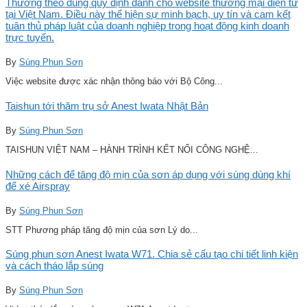
Thương theo đúng quy định dành cho website thương mại điện tử
tại Việt Nam. Điều này thể hiện sự minh bạch, uy tín và cam kết
tuân thủ pháp luật của doanh nghiệp trong hoạt động kinh doanh
trực tuyến.
By
Súng Phun Sơn
Việc website được xác nhận thông báo với Bộ Công...
Taishun tới thăm trụ sở Anest Iwata Nhật Bản
By
Súng Phun Sơn
TAISHUN VIỆT NAM – HÀNH TRÌNH KẾT NỐI CÔNG NGHỆ...
Những cách để tăng độ mịn của sơn áp dụng với súng dùng khí
để xé Airspray
By
Súng Phun Sơn
STT Phương pháp tăng độ mịn của sơn Lý do...
Súng phun sơn Anest Iwata W71. Chia sẻ cấu tạo chi tiết linh kiện
và cách tháo lắp súng
By
Súng Phun Sơn