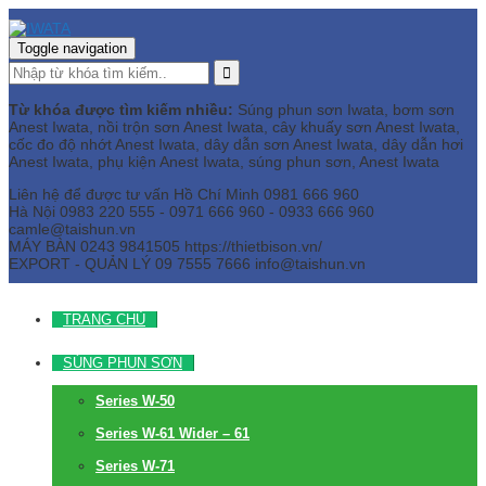
Toggle navigation
Từ khóa được tìm kiếm nhiều:
Súng phun sơn Iwata, bơm sơn
Anest Iwata, nồi trộn sơn Anest Iwata, cây khuấy sơn Anest Iwata,
cốc đo độ nhớt Anest Iwata, dây dẫn sơn Anest Iwata, dây dẫn hơi
Anest Iwata, phụ kiện Anest Iwata, súng phun sơn, Anest Iwata
Liên hệ để được tư vấn
Hồ Chí Minh
0981 666 960
Hà Nội
0983 220 555 - 0971 666 960 - 0933 666 960
camle@taishun.vn
MÁY BÀN
0243 9841505 https://thietbison.vn/
EXPORT - QUẢN LÝ
09 7555 7666
info@taishun.vn
TRANG CHỦ
SÚNG PHUN SƠN
Series W-50
Series W-61 Wider – 61
Series W-71