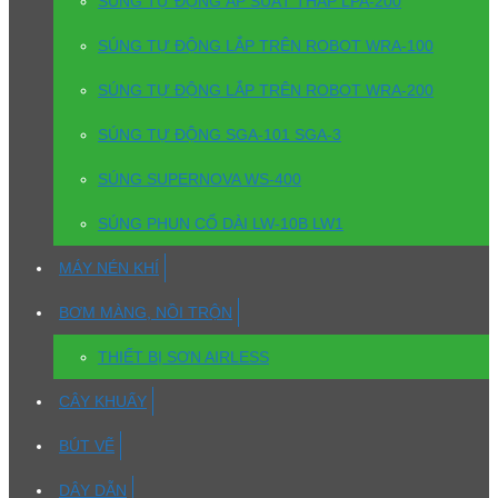
SÚNG TỰ ĐỘNG ÁP SUẤT THẤP LPA-200
SÚNG TỰ ĐỘNG LẮP TRÊN ROBOT WRA-100
SÚNG TỰ ĐỘNG LẮP TRÊN ROBOT WRA-200
SÚNG TỰ ĐỘNG SGA-101 SGA-3
SÚNG SUPERNOVA WS-400
SÚNG PHUN CỔ DÀI LW-10B LW1
MÁY NÉN KHÍ
BƠM MÀNG, NỒI TRỘN
THIẾT BỊ SƠN AIRLESS
CÂY KHUẤY
BÚT VẼ
DÂY DẪN