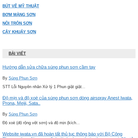
BÚT VẼ MỸ THUẬT
BƠM MÀNG SƠN
NỒI TRỘN SƠN
CÂY KHUẤY SƠN
BÀI VIẾT
Hướng dẫn sửa chữa súng phun sơn cầm tay
By
Súng Phun Sơn
STT Lỗi Nguyên nhân Xử lý 1 Phun giật giật...
Độ mịn và độ xoè của súng phun sơn dòng airspray Anest Iwata,
Prona, Meiji, Sata..
By
Súng Phun Sơn
Độ xoè (độ rộng vệt sơn) và độ mịn (kích...
Website iwata.vn đã hoàn tất thủ tục thông báo với Bộ Công