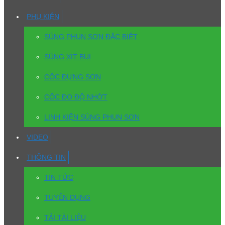
PHỤ KIỆN
SÚNG PHUN SƠN ĐẶC BIỆT
SÚNG XỊT BỤI
CỐC ĐỰNG SƠN
CỐC ĐO ĐỘ NHỚT
LINH KIỆN SÚNG PHUN SƠN
VIDEO
THÔNG TIN
TIN TỨC
TUYỂN DỤNG
TẢI TÀI LIỆU