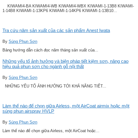
KIWAMI4-BA KIWAMI4-WB KIWAMI4-WBX KIWAMI-1-13B8 KIWAMI-
1-14B8 KIWAMI-1-13KP6 KIWAMI-1-14KP6 KIWAMI-1-13B10...
Tra cứu năm sản xuất của các sản phẩm Anest Iwata
By
Súng Phun Sơn
Bảng hướng dẫn cách đọc năm tháng sản xuất của...
Những yếu tố ảnh hưởng và biện pháp tiết kiệm sơn, nâng cao
hiệu quả phun sơn cho ngành gỗ nội thất
By
Súng Phun Sơn
NHỮNG YẾU TỐ ẢNH HƯỞNG TỚI KHẢ NĂNG TIẾT...
Làm thế nào để chọn giữa Airless, một AirCoat airmix hoặc một
súng phun airspray HVLP
By
Súng Phun Sơn
Làm thế nào để chọn giữa Airless, một AirCoat hoặc...