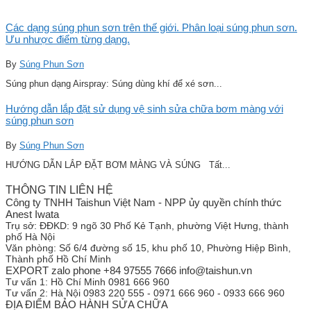
Các dạng súng phun sơn trên thế giới. Phân loại súng phun sơn.
Ưu nhược điểm từng dạng.
By
Súng Phun Sơn
Súng phun dạng Airspray: Súng dùng khí để xé sơn...
Hướng dẫn lắp đặt sử dụng vệ sinh sửa chữa bơm màng với
súng phun sơn
By
Súng Phun Sơn
HƯỚNG DẪN LẮP ĐẶT BƠM MÀNG VÀ SÚNG Tất...
THÔNG TIN LIÊN HỆ
Công ty TNHH Taishun Việt Nam - NPP ủy quyền chính thức
Anest Iwata
Trụ sở:
ĐĐKD: 9 ngõ 30 Phố Kẻ Tạnh, phường Việt Hưng, thành
phố Hà Nội
Văn phòng:
Số 6/4 đường số 15, khu phố 10, Phường Hiệp Bình,
Thành phố Hồ Chí Minh
EXPORT zalo phone +84 97555 7666 info@taishun.vn
Tư vấn 1:
Hồ Chí Minh 0981 666 960
Tư vấn 2:
Hà Nội 0983 220 555 - 0971 666 960 - 0933 666 960
ĐỊA ĐIỂM BẢO HÀNH SỬA CHỮA