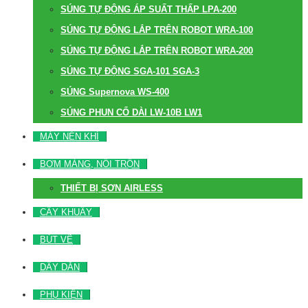
SÚNG TỰ ĐỘNG ÁP SUẤT THẤP LPA-200
SÚNG TỰ ĐỘNG LẮP TRÊN ROBOT WRA-100
SÚNG TỰ ĐỘNG LẮP TRÊN ROBOT WRA-200
SÚNG TỰ ĐỘNG SGA-101 SGA-3
SÚNG Supernova WS-400
SÚNG PHUN CỔ DÀI LW-10B LW1
MÁY NÉN KHÍ
BƠM MÀNG, NỒI TRỘN
THIẾT BỊ SƠN AIRLESS
CÂY KHUẤY
BÚT VẼ
DÂY DẪN
PHỤ KIỆN