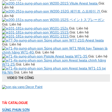
W200-201S Vitule Anest Iwata
Giá:
Liên hệ
W200-152G 페인트 스프레이 건
Giá:
Liên hệ
W200-152S ペイントスプレーガン
Giá: Liên hệ
W101-152s
Giá: Liên hệ
W101-151S
Giá: Liên hệ
W101-131S
Giá: Liên hệ
Súng phun sơn W77-21G Anest Iwata
Giá: Liên hệ
Súng phun sơn W71 Nhật hay Taiwan là
chính hãng W71-4G
Giá: Liên hệ
Pistole Anest Iwata W71-3S
Giá: Liên hệ
Súng phun sơn Anest Iwata chính hãng
W71-2S
Giá: Liên hệ
Súng phun sơn Anest Iwata W71-1S tại
Hà Nội
Giá: Liên hệ
VIDEO THI CÔNG
TẢI CATALOGUE
SÚNG PHUN SƠN