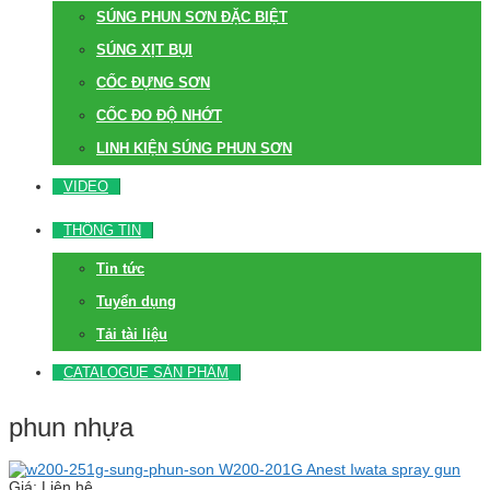
SÚNG PHUN SƠN ĐẶC BIỆT
SÚNG XỊT BỤI
CỐC ĐỰNG SƠN
CỐC ĐO ĐỘ NHỚT
LINH KIỆN SÚNG PHUN SƠN
VIDEO
THÔNG TIN
Tin tức
Tuyển dụng
Tải tài liệu
CATALOGUE SẢN PHẨM
phun nhựa
W200-201G Anest Iwata spray gun
Giá: Liên hệ