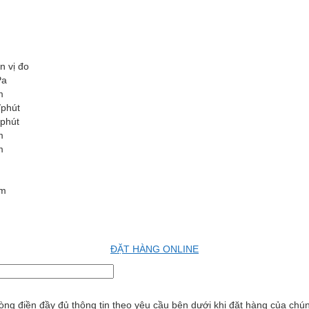
n vị đo
Pa
m
/phút
/phút
m
m
m
ĐẶT HÀNG ONLINE
ng điền đầy đủ thông tin theo yêu cầu bên dưới khi đặt hàng của chúng