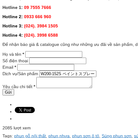
Hotline 1:
09 7555 7666
Hotline 2:
0933 666 960
Hotline 3:
(024). 3984 1505
Hotline 4:
(024). 3998 6588
Để nhận báo giá & catalogue cũng như những ưu đãi về sản phẩm, dịc
Họ và tên
*
Số điện thoại
Email
*
Dịch vụ/Sản phẩm
Yêu cầu chi tiết
*
2085 lượt xem
Tags:
phun gỗ nội thất
,
phun nhựa
,
phun sơn ô tô
,
Súng phun sơn
,
s