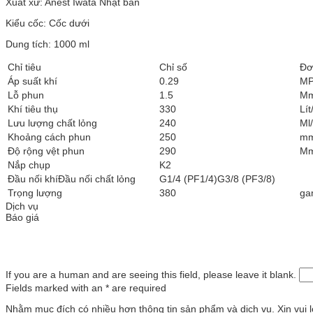
Xuất xứ: Anest Iwata Nhật bản
Kiểu cốc: Cốc dưới
Dung tích: 1000 ml
Chỉ tiêu
Chỉ số
Đơ
Áp suất khí
0.29
M
Lỗ phun
1.5
M
Khí tiêu thụ
330
Lít
Lưu lượng chất lỏng
240
Ml
Khoảng cách phun
250
m
Độ rộng vệt phun
290
M
Nắp chụp
K2
Đầu nối khíĐầu nối chất lỏng
G1/4 (PF1/4)G3/8 (PF3/8)
Trọng lượng
380
ga
Dịch vụ
Báo giá
If you are a human and are seeing this field, please leave it blank.
Fields marked with an
*
are required
Nhằm mục đích có nhiều hơn thông tin sản phẩm và dịch vụ. Xin vui lò