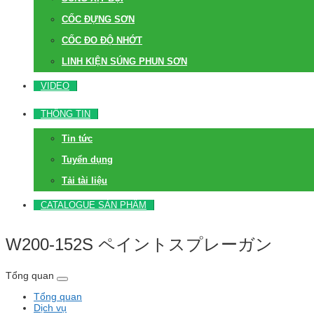
CỐC ĐỰNG SƠN
CỐC ĐO ĐỘ NHỚT
LINH KIỆN SÚNG PHUN SƠN
VIDEO
THÔNG TIN
Tin tức
Tuyển dụng
Tải tài liệu
CATALOGUE SẢN PHẨM
W200-152S ペイントスプレーガン
Tổng quan
Tổng quan
Dịch vụ