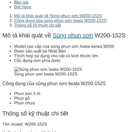
Báo giá
Đặt hàng
Mô tả khái quát về Súng phun sơn W200-152S
Công dụng của súng phun sơn Iwata W200-152S
Thông số kỹ thuật chi tiết
Mô tả khái quát về
Súng phun sơn
W200-152S
Model cao cấp của súng phun sơn Iwata series W200
Được sản xuất tại Nhật Bản.
Thích hợp sử dụng cho vật có kích thước lớn.
Cốc đựng sơn phía dưới.
Súng phun sơn Iwata W200-152S
Công dụng của súng phun sơn Iwata W200-152S
Phun sơn ô tô
Phun gỗ
Phun nhựa
Thông số kỹ thuật chi tiết
Tên model: W200-152S