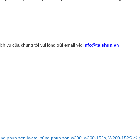
h vụ của chúng tôi vui lòng gửi email về:
info@taishun.vn
úng phun sơn Iwata
,
súng phun sơn w200
,
w200-152s
,
W200-152S