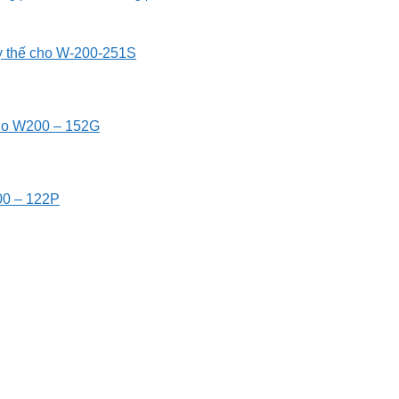
y thế cho W-200-251S
ho W200 – 152G
00 – 122P