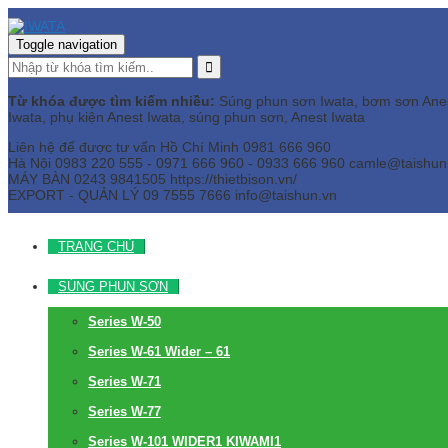
Toggle navigation
Từ khóa được tìm kiếm nhiều:
Súng phun sơn Iwata, bơm sơn Anest 
Iwata, phụ kiện Anest Iwata, súng phun sơn, Anest Iwata
Liên hệ để được tư vấn
Hồ Chí Minh
0981 666 960
Hà Nội
0983 220 555 - 0971 666 960 - 0933 666 960
camle@taishun
MÁY BÀN
0243 9841505 https://thietbison.vn/
EXPORT - QUẢN LÝ
09 7555 7666
info@taishun.vn
TRANG CHỦ
SÚNG PHUN SƠN
Series W-50
Series W-61 Wider – 61
Series W-71
Series W-77
Series W-101 WIDER1 KIWAMI1