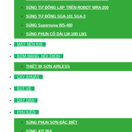
SÚNG TỰ ĐỘNG LẮP TRÊN ROBOT WRA-200
SÚNG TỰ ĐỘNG SGA-101 SGA-3
SÚNG Supernova WS-400
SÚNG PHUN CỔ DÀI LW-10B LW1
MÁY NÉN KHÍ
BƠM MÀNG, NỒI TRỘN
THIẾT BỊ SƠN AIRLESS
CÂY KHUẤY
BÚT VẼ
DÂY DẪN
PHỤ KIỆN
SÚNG PHUN SƠN ĐẶC BIỆT
SÚNG XỊT BỤI