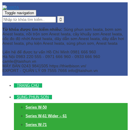
Toggle navigation
Từ khóa được tìm kiếm nhiều:
Súng phun sơn Iwata, bơm sơn
Anest Iwata, nồi trộn sơn Anest Iwata, cây khuấy sơn Anest Iwata,
cốc đo độ nhớt Anest Iwata, dây dẫn sơn Anest Iwata, dây dẫn hơi
Anest Iwata, phụ kiện Anest Iwata, súng phun sơn, Anest Iwata
Liên hệ để được tư vấn
Hồ Chí Minh
0981 666 960
Hà Nội
0983 220 555 - 0971 666 960 - 0933 666 960
camle@taishun.vn
MÁY BÀN
0243 9841505 https://thietbison.vn/
EXPORT - QUẢN LÝ
09 7555 7666
info@taishun.vn
TRANG CHỦ
SÚNG PHUN SƠN
Series W-50
Series W-61 Wider – 61
Series W-71