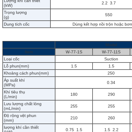
Lượng khí cần thiết
2.2
3.7
(kW)
Trọng lượng
550
(g)
Dung tích cốc
Dùng kết hợp nồi trộn hoặc b
Model
Item
W-77-1S
W-77-11S
Loại cốc
Suction
Lỗ phun(mm)
1.5
1.5
Khoảng cách phun(mm)
250
Áp suất khí
0.34
(MPa)
Khí tiêu thụ
180
290
(L/min)
Lưu lượng chất lỏng
255
255
(mL/min)
Độ rộng vệt phun
210
260
(mm)
lượng khí cần thiết
0.75
1.5
1.5
2.2
(kW)