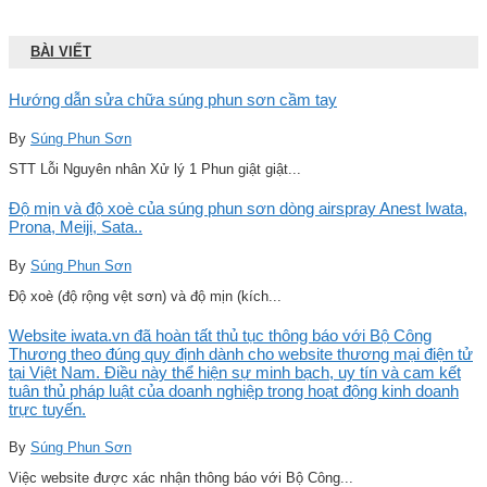
BÀI VIẾT
Hướng dẫn sửa chữa súng phun sơn cầm tay
By
Súng Phun Sơn
STT Lỗi Nguyên nhân Xử lý 1 Phun giật giật...
Độ mịn và độ xoè của súng phun sơn dòng airspray Anest Iwata,
Prona, Meiji, Sata..
By
Súng Phun Sơn
Độ xoè (độ rộng vệt sơn) và độ mịn (kích...
Website iwata.vn đã hoàn tất thủ tục thông báo với Bộ Công
Thương theo đúng quy định dành cho website thương mại điện tử
tại Việt Nam. Điều này thể hiện sự minh bạch, uy tín và cam kết
tuân thủ pháp luật của doanh nghiệp trong hoạt động kinh doanh
trực tuyến.
By
Súng Phun Sơn
Việc website được xác nhận thông báo với Bộ Công...