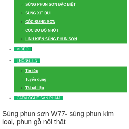
SÚNG PHUN SƠN ĐẶC BIỆT
SÚNG XỊT BỤI
CỐC ĐỰNG SƠN
CỐC ĐO ĐỘ NHỚT
LINH KIỆN SÚNG PHUN SƠN
VIDEO
THÔNG TIN
Tin tức
Tuyển dụng
Tải tài liệu
CATALOGUE SẢN PHẨM
Súng phun sơn W77- súng phun kim
loại, phun gỗ nội thất