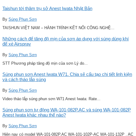
Taishun tới thăm trụ sở Anest Iwata Nhật Bản
By
Súng Phun Sơn
TAISHUN VIỆT NAM – HÀNH TRÌNH KẾT NỐI CÔNG NGHỆ...
Những cách để tăng độ mịn của sơn áp dụng với súng dùng khí
để xé Airspray
By
Súng Phun Sơn
STT Phương pháp tăng độ mịn của sơn Lý do...
Súng phun sơn Anest Iwata W71. Chia sẻ cấu tạo chi tiết linh kiện
và cách tháo lắp súng
By
Súng Phun Sơn
Video tháo lắp súng phun sơn W71 Anest Iwata: Rate...
Súng phun sơn tự động WA-101-082P.AC và súng WA-101-082P
Anest Iwata khác nhau thế nào?
By
Súng Phun Sơn
Hiện nay có model WA-101-082P.AC WA-101-102P-AC WA-101-132P . AC