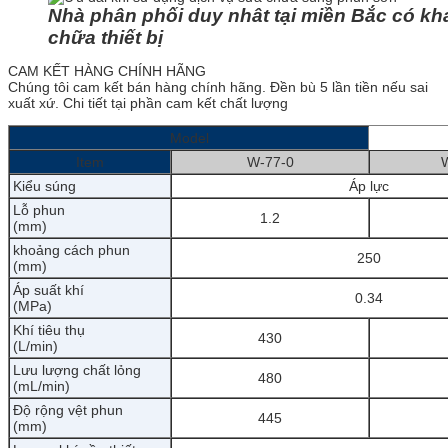
Nhà phân phối duy nhât tại miền Bắc có kh
chữa thiết bị
CAM KẾT HÀNG CHÍNH HÃNG
Chúng tôi cam kết bán hàng chính hãng. Đền bù 5 lần tiền nếu sai
xuất xứ. Chi tiết tại phần cam kết chất lượng
Model
Item
W-77-0
Kiểu súng
Áp lực
Lỗ phun
1.2
(
mm)
khoảng cách phun
250
(mm)
Áp suất khí
0.34
(MPa)
Khí tiêu thụ
430
(L/min)
Lưu lượng chất lỏng
480
(mL/min)
Độ rộng vệt phun
445
(mm)