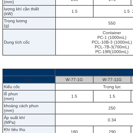
(mm)
lượng khí cần thiết
1.5
1.5
(kW)
Trọng lượng
550
(g)
Container
PC-1 (1000mL)
Dung tích cốc
PCL-10B-3 (1000mL)
PCL-7B-3(700mL)
PC-19R(1000mL)
Model
Item
W-77-1G
W-77-11G
Kiểu cốc
Trọng lực
lỗ phun
1.5
1.5
(
mm)
khoảng cách phun
250
(mm)
Áp suất khí
0.34
(MPa)
Khí tiêu thụ
180
290