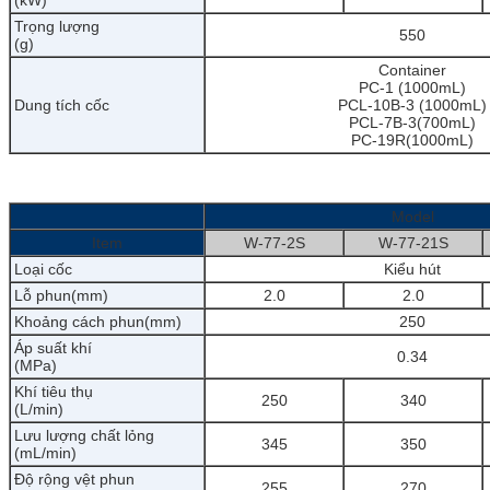
Trọng lượng
550
(g)
Container
PC-1 (1000mL)
Dung tích cốc
PCL-10B-3 (1000mL)
PCL-7B-3(700mL)
PC-19R(1000mL)
Model
Item
W-77-2S
W-77-21S
Loại cốc
Kiểu hút
Lỗ phun(mm)
2.0
2.0
Khoảng cách phun(mm)
250
Áp suất khí
0.34
(MPa)
Khí tiêu thụ
250
340
(L/min)
Lưu lượng chất lỏng
345
350
(mL/min)
Độ rộng vệt phun
255
270