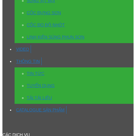
SÚNG XỊT BỤI
CỐC ĐỰNG SƠN
CỐC ĐO ĐỘ NHỚT
LINH KIỆN SÚNG PHUN SƠN
VIDEO
THÔNG TIN
TIN TỨC
TUYỂN DỤNG
TẢI TÀI LIỆU
CATALOGUE SẢN PHẨM
CÁC DỊCH VỤ