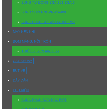
SÚNG TỰ ĐỘNG SGA-101 SGA-3
SÚNG SUPERNOVA WS-400
SÚNG PHUN CỔ DÀI LW-10B LW1
MÁY NÉN KHÍ
BƠM MÀNG, NỒI TRỘN
THIẾT BỊ SƠN AIRLESS
CÂY KHUẤY
BÚT VẼ
DÂY DẪN
PHỤ KIỆN
SÚNG PHUN SƠN ĐẶC BIỆT