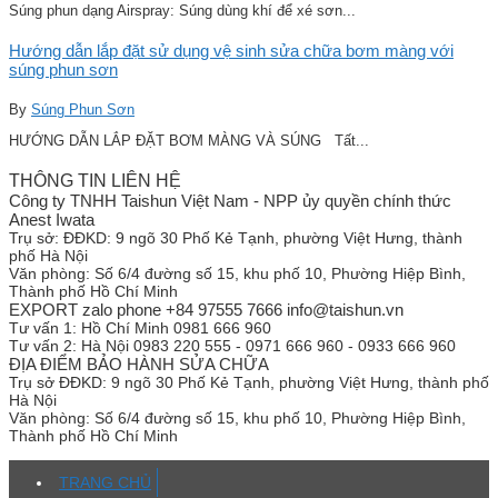
Súng phun dạng Airspray: Súng dùng khí để xé sơn...
Hướng dẫn lắp đặt sử dụng vệ sinh sửa chữa bơm màng với
súng phun sơn
By
Súng Phun Sơn
HƯỚNG DẪN LẮP ĐẶT BƠM MÀNG VÀ SÚNG Tất...
THÔNG TIN LIÊN HỆ
Công ty TNHH Taishun Việt Nam - NPP ủy quyền chính thức
Anest Iwata
Trụ sở:
ĐĐKD: 9 ngõ 30 Phố Kẻ Tạnh, phường Việt Hưng, thành
phố Hà Nội
Văn phòng:
Số 6/4 đường số 15, khu phố 10, Phường Hiệp Bình,
Thành phố Hồ Chí Minh
EXPORT zalo phone +84 97555 7666 info@taishun.vn
Tư vấn 1:
Hồ Chí Minh 0981 666 960
Tư vấn 2:
Hà Nội 0983 220 555 - 0971 666 960 - 0933 666 960
ĐỊA ĐIỂM BẢO HÀNH SỬA CHỮA
Trụ sở
ĐĐKD: 9 ngõ 30 Phố Kẻ Tạnh, phường Việt Hưng, thành phố
Hà Nội
Văn phòng:
Số 6/4 đường số 15, khu phố 10, Phường Hiệp Bình,
Thành phố Hồ Chí Minh
TRANG CHỦ