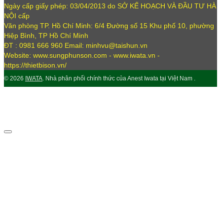
Ngày cấp giấy phép: 03/04/2013 do SỞ KẾ HOẠCH VÀ ĐẦU TƯ HÀ
NỘI cấp
Văn phòng TP. Hồ Chí Minh: 6/4 Đường số 15 Khu phố 10, phường
Hiệp Bình, TP Hồ Chí Minh
ĐT : 0981 666 960 Email: minhvu@taishun.vn
Website: www.sungphunson.com - www.iwata.vn -
https://thietbison.vn/
© 2026
IWATA
. Nhà phân phối chính thức của Anest Iwata tại Việt Nam .