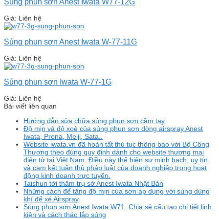
Súng phun sơn Anest Iwata W77-12G
Giá: Liên hệ
Súng phun sơn Anest Iwata W-77-11G
Giá: Liên hệ
Súng phun sơn Iwata W-77-1G
Giá: Liên hệ
Bài viết liên quan
Hướng dẫn sửa chữa súng phun sơn cầm tay
Độ mịn và độ xoè của súng phun sơn dòng airspray Anest
Iwata, Prona, Meiji, Sata..
Website iwata.vn đã hoàn tất thủ tục thông báo với Bộ Công
Thương theo đúng quy định dành cho website thương mại
điện tử tại Việt Nam. Điều này thể hiện sự minh bạch, uy tín
và cam kết tuân thủ pháp luật của doanh nghiệp trong hoạt
động kinh doanh trực tuyến.
Taishun tới thăm trụ sở Anest Iwata Nhật Bản
Những cách để tăng độ mịn của sơn áp dụng với súng dùng
khí để xé Airspray
Súng phun sơn Anest Iwata W71. Chia sẻ cấu tạo chi tiết linh
kiện và cách tháo lắp súng