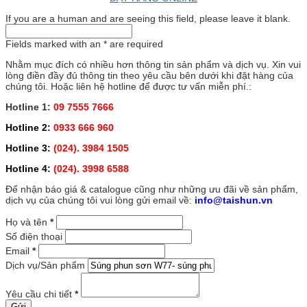
If you are a human and are seeing this field, please leave it blank.
Fields marked with an
*
are required
Nhằm mục đích có nhiều hơn thông tin sản phẩm và dịch vụ. Xin vui
lòng điền đầy đủ thông tin theo yêu cầu bên dưới khi đặt hàng của
chúng tôi. Hoặc liên hệ hotline để được tư vấn miễn phí.:
Hotline 1:
09 7555 7666
Hotline 2:
0933 666 960
Hotline 3:
(024). 3984 1505
Hotline 4:
(024). 3998 6588
Để nhận báo giá & catalogue cũng như những ưu đãi về sản phẩm,
dịch vụ của chúng tôi vui lòng gửi email về:
info@taishun.vn
Họ và tên
*
Số điện thoại
Email
*
Dịch vụ/Sản phẩm
Yêu cầu chi tiết
*