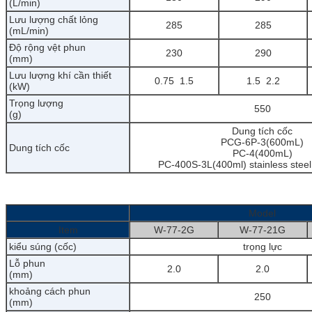
(L/min)
Lưu lượng chất lỏng
285
285
(mL/min)
Độ rộng vệt phun
230
290
(mm)
Lưu lượng khí cần thiết
0.75
1.5
1.5
2.2
(kW)
Trọng lượng
550
(g)
Dung tích cốc
PCG-6P-3(600mL)
Dung tích cốc
PC-4(400mL)
PC-400S-3L(400ml) stainless steel 
Model
Item
W-77-2G
W-77-21G
kiểu súng (cốc)
trọng lực
Lỗ phun
2.0
2.0
(
mm)
khoảng cách phun
250
(mm)