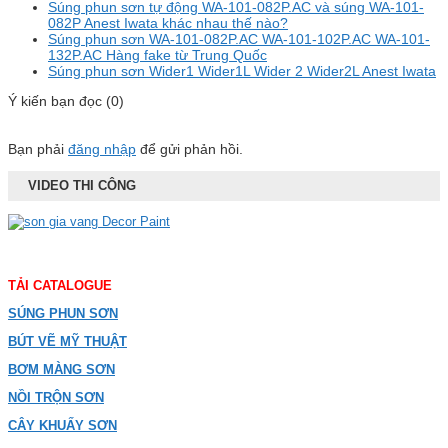
Súng phun sơn tự động WA-101-082P.AC và súng WA-101-
082P Anest Iwata khác nhau thế nào?
Súng phun sơn WA-101-082P.AC WA-101-102P.AC WA-101-
132P.AC Hàng fake từ Trung Quốc
Súng phun sơn Wider1 Wider1L Wider 2 Wider2L Anest Iwata
Ý kiến bạn đọc (0)
Bạn phải
đăng nhập
để gửi phản hồi.
VIDEO THI CÔNG
TẢI CATALOGUE
SÚNG PHUN SƠN
BÚT VẼ MỸ THUẬT
BƠM MÀNG SƠN
NỒI TRỘN SƠN
CÂY KHUẤY SƠN