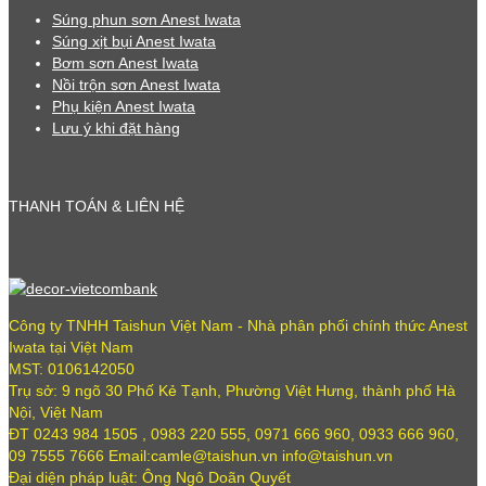
Súng phun sơn Anest Iwata
Súng xịt bụi Anest Iwata
Bơm sơn Anest Iwata
Nồi trộn sơn Anest Iwata
Phụ kiện Anest Iwata
Lưu ý khi đặt hàng
THANH TOÁN & LIÊN HỆ
Công ty TNHH Taishun Việt Nam - Nhà phân phối chính thức Anest
Iwata tại Việt Nam
MST: 0106142050
Trụ sở: 9 ngõ 30 Phố Kẻ Tạnh, Phường Việt Hưng, thành phố Hà
Nội, Việt Nam
ĐT 0243 984 1505 , 0983 220 555, 0971 666 960, 0933 666 960,
09 7555 7666 Email:camle@taishun.vn info@taishun.vn
Đại diện pháp luật: Ông Ngô Doãn Quyết