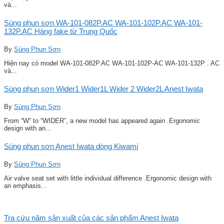
và...
Súng phun sơn WA-101-082P.AC WA-101-102P.AC WA-101-
132P.AC Hàng fake từ Trung Quốc
By
Súng Phun Sơn
Hiện nay có model WA-101-082P.AC WA-101-102P-AC WA-101-132P . AC
và...
Súng phun sơn Wider1 Wider1L Wider 2 Wider2L Anest Iwata
By
Súng Phun Sơn
From “W” to “WIDER”, a new model has appeared again .Ergonomic
design with an...
Súng phun sơn Anest Iwata dòng Kiwami
By
Súng Phun Sơn
Air valve seat set with little individual difference .Ergonomic design with
an emphasis...
Tra cứu năm sản xuất của các sản phẩm Anest Iwata