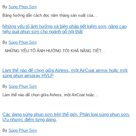
By
Súng Phun Sơn
Bảng hướng dẫn cách đọc năm tháng sản xuất của...
Những yếu tố ảnh hưởng và biện pháp tiết kiệm sơn, nâng cao
hiệu quả phun sơn cho ngành gỗ nội thất
By
Súng Phun Sơn
NHỮNG YẾU TỐ ẢNH HƯỞNG TỚI KHẢ NĂNG TIẾT...
Làm thế nào để chọn giữa Airless, một AirCoat airmix hoặc một
súng phun airspray HVLP
By
Súng Phun Sơn
Làm thế nào để chọn giữa Airless, một AirCoat hoặc...
Các dạng súng phun sơn trên thế giới. Phân loại súng phun sơn.
Ưu nhược điểm từng dạng.
By
Súng Phun Sơn