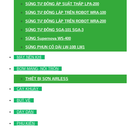
SÚNG TỰ ĐỘNG ÁP SUẤT THẤP LPA-200
SÚNG TỰ ĐỘNG LẮP TRÊN ROBOT WRA-100
SÚNG TỰ ĐỘNG LẮP TRÊN ROBOT WRA-200
SÚNG TỰ ĐỘNG SGA-101 SGA-3
SÚNG Supernova WS-400
SÚNG PHUN CỔ DÀI LW-10B LW1
MÁY NÉN KHÍ
BƠM MÀNG, NỒI TRỘN
THIẾT BỊ SƠN AIRLESS
CÂY KHUẤY
BÚT VẼ
DÂY DẪN
PHỤ KIỆN