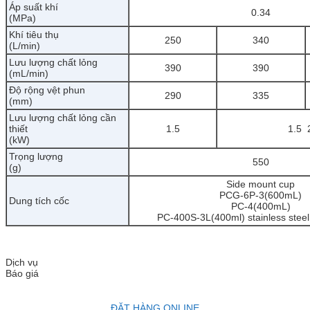
Áp suất khí
0.34
(MPa)
Khí tiêu thụ
250
340
(L/min)
Lưu lượng chất lỏng
390
390
(mL/min)
Độ rộng vệt phun
290
335
(mm)
Lưu lượng chất lỏng cần
thiết
1.5
1.5
2
(kW)
Trọng lượng
550
(g)
Side mount cup
PCG-6P-3(600mL)
Dung tích cốc
PC-4(400mL)
PC-400S-3L(400ml) stainless steel 
Dịch vụ
Báo giá
ĐẶT HÀNG ONLINE