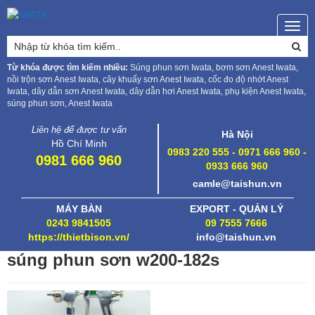
Togg
navig
Từ khóa được tìm kiếm nhiều:
Súng phun sơn Iwata, bơm sơn Anest Iwata,
nồi trộn sơn Anest Iwata, cây khuấy sơn Anest Iwata, cốc đo độ nhớt Anest
Iwata, dây dẫn sơn Anest Iwata, dây dẫn hơi Anest Iwata, phụ kiện Anest Iwata,
súng phun sơn, Anest Iwata
Liên hệ để được tư vấn
Hà Nội
Hồ Chí Minh
0983 220 555 - 0971 666 960 -
0981 666 960
0933 666 960
camle@taishun.vn
MÁY BÀN
EXPORT - QUẢN LÝ
0243 9841505
09 7555 7666
https://thietbison.vn/
info@taishun.vn
súng phun sơn w200-182s