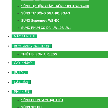
SÚNG TỰ ĐỘNG LẮP TRÊN ROBOT WRA-200
SÚNG TỰ ĐỘNG SGA-101 SGA-3
SÚNG Supernova WS-400
SÚNG PHUN CỔ DÀI LW-10B LW1
MÁY NÉN KHÍ
BƠM MÀNG, NỒI TRỘN
THIẾT BỊ SƠN AIRLESS
CÂY KHUẤY
BÚT VẼ
DÂY DẪN
PHỤ KIỆN
SÚNG PHUN SƠN ĐẶC BIỆT
SÚNG XỊT BỤI