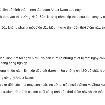
à tiền đề hình thành nên tập đoàn Anest Iwata sau này.
và đưa vào thị trường Nhật Bản. Những năm tiếp theo sau đó, công ty
Đây không phải là một điều đặc biệt, nhưng tính đến thời điểm này, tr
ển, luôn tìm tòi nghiên cứu và sản xuất ra những thiết bị mới ngày càn
ạt động công nghiệp…
ng nhiều năm liên tiếp đều đặt được nhiều chứng chỉ ISO về chất lư
ng công ty Anest Iwata.
ược ra đời, các nhà máy sản xuất, trụ sở tại niều nước Châu Á, Châu Â
oration trở thành cái tên cuối cùng tính đến thời điểm này và trở thàn