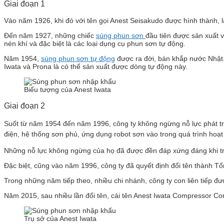
Giai đoạn 1
Vào năm 1926, khi đó với tên gọi Anest Seisakudo được hình thành, l
Đến năm 1927, những chiếc
súng phun sơn
đầu tiên được sản xuất 
nén khí và đặc biệt là các loại dụng cụ phun sơn tự động.
Năm 1954,
súng phun sơn tự động
được ra đời, bán khắp nước Nhật. 
Iwata và Prona là có thể sản xuất được dòng tự động này.
Biểu tượng của Anest Iwata
Giai đoạn 2
Suốt từ năm 1954 đến năm 1996,
công ty không ngừng nỗ lực phát tri
điện, hệ thống sơn phủ, ứng dụng robot sơn vào trong quá trình ho
Những nỗ lực không ngừng của họ đã được đền đáp xứng đáng khi tro
Đặc biệt, cũng vào năm 1996, công ty đã quyết định đổi tên thành Tổ
Trong những năm tiếp theo, nhiều chi nhánh, công ty con liên tiếp đ
Năm 2015, sau nhiều lần đổi tên, cái tên Anest Iwata Compressor Corp
Trụ sở của Anest Iwata