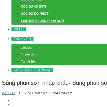
CỐC ĐỰNG SƠN
CỐC ĐO ĐỘ NHỚT
LINH KIỆN SÚNG PHUN SƠN
VIDEO
THÔNG TIN
Tin tức
Tuyển dụng
Tải tài liệu
CATALOGUE SẢN PHẨM
Súng phun sơn nhập khẩu- Súng phun sơ
29/09/17
-
1 -
Súng Phun Sơn
- 5794 lượt xem