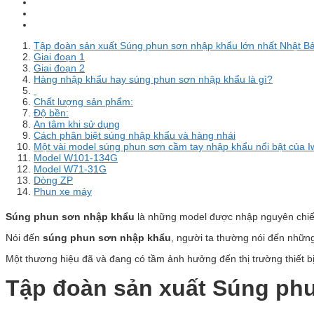
Tập đoàn sản xuất Súng phun sơn nhập khẩu lớn nhất Nhật B
Giai đoạn 1
Giai đoạn 2
Hàng nhập khẩu hay súng phun sơn nhập khẩu là gì?
Chất lượng sản phẩm:
Độ bền:
An tâm khi sử dụng
Cách phân biệt súng nhập khẩu và hàng nhái
Một vài model súng phun sơn cầm tay nhập khẩu nổi bật của I
Model W101-134G
Model W71-31G
Dòng ZP
Phun xe máy
Súng phun sơn nhập khẩu
là những model được nhập nguyên chiếc 
Nói đến
súng phun sơn nhập khẩu
, người ta thường nói đến những
Một thương hiệu đã và đang có tầm ảnh hưởng đến thị trường thiết bị
Tập đoàn sản xuất Súng phu