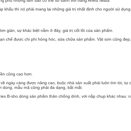
ng phú nhưng làm sao có thể so sánh với hàng Anest Iwata.
p khẩu thì nó phải mang lại những giá trị nhất định cho người sử dụng
 đơn giản, sự khác biệt nằm ở đây, giá trị cốt lõi của sản phẩm.
 hạn chế được chi phí hỏng hóc, sửa chữa sản phẩm. Vật sơn cũng đẹp
 bền cũng cao hơn.
ề ngày càng được nâng cao, buộc nhà sản xuất phải luôn tìm tòi, tự c
i dùng, mẫu mã cũng phải đa dạng, bắt mắt.
eries B-sho dòng sản phẩm thân chống dính, với nắp chụp khác nhau: