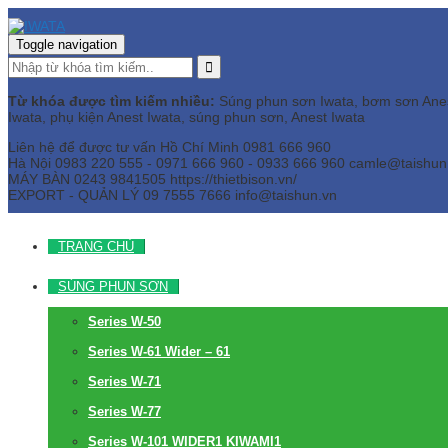
Toggle navigation
Từ khóa được tìm kiếm nhiều:
Súng phun sơn Iwata, bơm sơn Anest 
Iwata, phụ kiện Anest Iwata, súng phun sơn, Anest Iwata
Liên hệ để được tư vấn
Hồ Chí Minh
0981 666 960
Hà Nội
0983 220 555 - 0971 666 960 - 0933 666 960
camle@taishun
MÁY BÀN
0243 9841505 https://thietbison.vn/
EXPORT - QUẢN LÝ
09 7555 7666
info@taishun.vn
TRANG CHỦ
SÚNG PHUN SƠN
Series W-50
Series W-61 Wider – 61
Series W-71
Series W-77
Series W-101 WIDER1 KIWAMI1