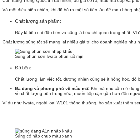
Còn hàng Trung Quốc thì tất nhiên, dù giá có rẻ, mẫu mã đẹp và pho
Và một điều hiển nhiên, khi đã bỏ ra một số tiền lớn để mau hàng nhậ
Chất lượng sản phẩm:
Đây là tiêu chí đầu tiên và cũng là tiêu chí quan trọng nhất. Vì
Chất lượng súng tốt sẽ mang lại nhiều giá trị cho doanh nghiệp như
Súng phun sơn Iwata phun rất mịn
Độ bền:
Chất lượng làm việc tốt, đương nhiên cũng sẽ ít hỏng hóc, độ
Đa dạng và phong phú về mẫu mã:
Khi mà nhu cầu sử dụng v
về chất lượng bên trong nữa, muốn tiếp cận gần hơn đến ngườ
Ví dụ như Iwata, ngoài loại W101 thông thường, họ sản xuất thêm s
Súng có nắp chụp màu xanh