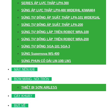
SERIES ÁP LỰC THẤP LPH-300
SÚNG ÁP LỰC THẤP LPH-400 WIDER4L KIWAMI4
SÚNG TỰ ĐỘNG ÁP SUẤT THẤP LPA-101 WIDER1AL
SÚNG TỰ ĐỘNG ÁP SUẤT THẤP LPA-200
SÚNG TỰ ĐỘNG LẮP TRÊN ROBOT WRA-100
SÚNG TỰ ĐỘNG LẮP TRÊN ROBOT WRA-200
SÚNG TỰ ĐỘNG SGA-101 SGA-3
SÚNG Supernova WS-400
SÚNG PHUN CỔ DÀI LW-10B LW1
MÁY NÉN KHÍ
BƠM MÀNG, NỒI TRỘN
THIẾT BỊ SƠN AIRLESS
CÂY KHUẤY
BÚT VẼ