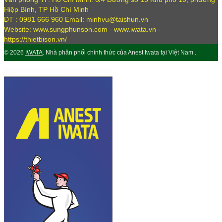
Hiệp Bình, TP Hồ Chí Minh
ĐT : 0981 666 960 Email: minhvu@taishun.vn
Website: www.sungphunson.com - www.iwata.vn -
https://thietbison.vn/
© 2026
IWATA
. Nhà phân phối chính thức của Anest Iwata tại Việt Nam .