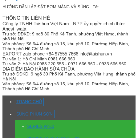
HƯỚNG DẪN LẮP ĐẶT BƠM MÀNG VÀ SÚNG Tất...
THÔNG TIN LIÊN HỆ
Công ty TNHH Taishun Việt Nam - NPP ủy quyền chính thức
Anest Iwata
Trụ sở:
ĐĐKD: 9 ngõ 30 Phố Kẻ Tạnh, phường Việt Hưng, thành
phố Hà Nội
Văn phòng:
Số 6/4 đường số 15, khu phố 10, Phường Hiệp Bình,
Thành phố Hồ Chí Minh
EXPORT zalo phone +84 97555 7666 info@taishun.vn
Tư vấn 1:
Hồ Chí Minh 0981 666 960
Tư vấn 2:
Hà Nội 0983 220 555 - 0971 666 960 - 0933 666 960
ĐỊA ĐIỂM BẢO HÀNH SỬA CHỮA
Trụ sở
ĐĐKD: 9 ngõ 30 Phố Kẻ Tạnh, phường Việt Hưng, thành phố
Hà Nội
Văn phòng:
Số 6/4 đường số 15, khu phố 10, Phường Hiệp Bình,
Thành phố Hồ Chí Minh
TRANG CHỦ
SÚNG PHUN SƠN
SERIES W-50