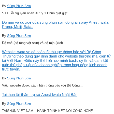
By
Súng Phun Sơn
STT Lỗi Nguyên nhân Xử lý 1 Phun giật giật...
Độ mịn và độ xoè của súng phun sơn dòng airspray Anest Iwata,
Prona, Meiji, Sata..
By
Súng Phun Sơn
Độ xoè (độ rộng vệt sơn) và độ mịn (kích...
Website iwata.vn đã hoàn tất thủ tục thông báo với Bộ Công
Thương theo đúng quy định dành cho website thương mại điện tử
tại Việt Nam. Điều này thể hiện sự minh bạch, uy tín và cam kết
tuân thủ pháp luật của doanh nghiệp trong hoạt động kinh doanh
trực tuyến.
By
Súng Phun Sơn
Việc website được xác nhận thông báo với Bộ Công...
Taishun tới thăm trụ sở Anest Iwata Nhật Bản
By
Súng Phun Sơn
TAISHUN VIỆT NAM – HÀNH TRÌNH KẾT NỐI CÔNG NGHỆ...