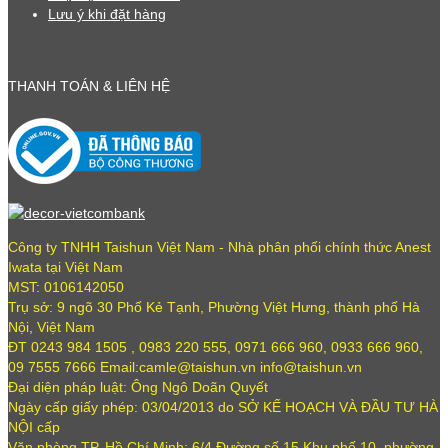
Lưu ý khi đặt hàng
THANH TOÁN & LIÊN HỆ
Công ty TNHH Taishun Việt Nam - Nhà phân phối chính thức Anest
Iwata tại Việt Nam
MST: 0106142050
Trụ sở: 9 ngõ 30 Phố Kẻ Tạnh, Phường Việt Hưng, thành phố Hà
Nội, Việt Nam
ĐT 0243 984 1505 , 0983 220 555, 0971 666 960, 0933 666 960,
09 7555 7666 Email:camle@taishun.vn info@taishun.vn
Đại diện pháp luật: Ông Ngô Doãn Quyết
Ngày cấp giấy phép: 03/04/2013 do SỞ KẾ HOẠCH VÀ ĐẦU TƯ HÀ
NỘI cấp
Văn phòng TP. Hồ Chí Minh: 6/4 Đường số 15 Khu phố 10, phường