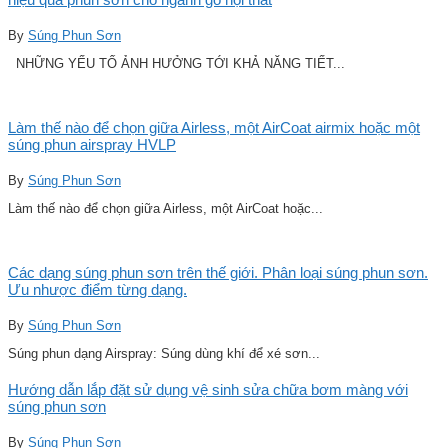
By
Súng Phun Sơn
NHỮNG YẾU TỐ ẢNH HƯỞNG TỚI KHẢ NĂNG TIẾT...
Làm thế nào để chọn giữa Airless, một AirCoat airmix hoặc một
súng phun airspray HVLP
By
Súng Phun Sơn
Làm thế nào để chọn giữa Airless, một AirCoat hoặc...
Các dạng súng phun sơn trên thế giới. Phân loại súng phun sơn.
Ưu nhược điểm từng dạng.
By
Súng Phun Sơn
Súng phun dạng Airspray: Súng dùng khí để xé sơn...
Hướng dẫn lắp đặt sử dụng vệ sinh sửa chữa bơm màng với
súng phun sơn
By
Súng Phun Sơn