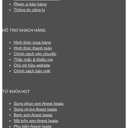
Phạm vi bán hàng
Thông tin công ty
HỖ TRỢ KHÁCH HÀNG
Hình thức mua hàng
Hình thức thanh toán
Chính sách vận chuyển
Thắc mắc & khiếu nại
Chủ sở hữu website
Chính sách bảo mật
TỪ KHÓA HOT
Súng phun sơn Anest Iwata
Súng xịt bụi Anest Iwata
Bơm sơn Anest Iwata
Nồi trộn sơn Anest Iwata
Phụ kiện Anest Iwata