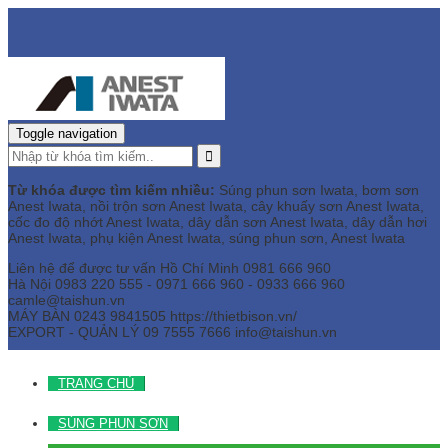
Toggle navigation
Từ khóa được tìm kiếm nhiều:
Súng phun sơn Iwata, bơm sơn
Anest Iwata, nồi trộn sơn Anest Iwata, cây khuấy sơn Anest Iwata,
cốc đo độ nhớt Anest Iwata, dây dẫn sơn Anest Iwata, dây dẫn hơi
Anest Iwata, phụ kiện Anest Iwata, súng phun sơn, Anest Iwata
Liên hệ để được tư vấn
Hồ Chí Minh
0981 666 960
Hà Nội
0983 220 555 - 0971 666 960 - 0933 666 960
camle@taishun.vn
MÁY BÀN
0243 9841505 https://thietbison.vn/
EXPORT - QUẢN LÝ
09 7555 7666
info@taishun.vn
TRANG CHỦ
SÚNG PHUN SƠN