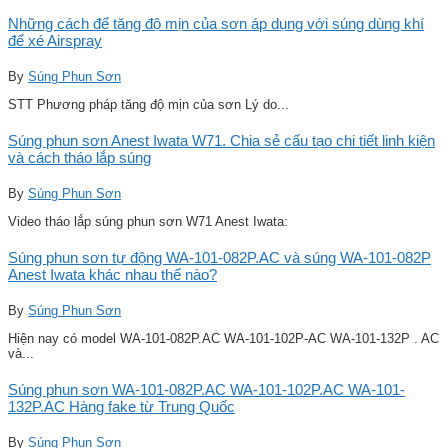
Những cách để tăng độ mịn của sơn áp dụng với súng dùng khí
để xé Airspray
By
Súng Phun Sơn
STT Phương pháp tăng độ mịn của sơn Lý do...
Súng phun sơn Anest Iwata W71. Chia sẻ cấu tạo chi tiết linh kiện
và cách tháo lắp súng
By
Súng Phun Sơn
Video tháo lắp súng phun sơn W71 Anest Iwata:
Súng phun sơn tự động WA-101-082P.AC và súng WA-101-082P
Anest Iwata khác nhau thế nào?
By
Súng Phun Sơn
Hiện nay có model WA-101-082P.AC WA-101-102P-AC WA-101-132P . AC
và...
Súng phun sơn WA-101-082P.AC WA-101-102P.AC WA-101-
132P.AC Hàng fake từ Trung Quốc
By
Súng Phun Sơn