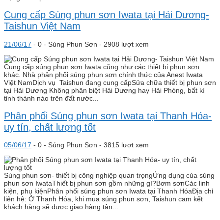
Cung cấp Súng phun sơn Iwata tại Hải Dương-
Taishun Việt Nam
21/06/17
-
0 -
Súng Phun Sơn
- 2908 lượt xem
Cung cấp súng phun sơn Iwata cũng như các thiết bị phun sơn
khác. Nhà phân phối súng phun sơn chính thức của Anest Iwata
Việt NamDịch vụ Taishun đang cung cấpSửa chữa thiết bị phun sơn
tại Hải Dương Không phân biệt Hải Dương hay Hải Phòng, bất kì
tỉnh thành nào trên đất nước...
Phân phối Súng phun sơn Iwata tại Thanh Hóa-
uy tín, chất lượng tốt
05/06/17
-
0 -
Súng Phun Sơn
- 3815 lượt xem
Súng phun sơn- thiết bị công nghiệp quan trọngỨng dụng của súng
phun sơn IwataThiết bị phun sơn gồm những gì?Bơm sơnCác linh
kiện, phụ kiệnPhân phối súng phun sơn Iwata tại Thanh HóaĐịa chỉ
liên hệ: Ở Thanh Hóa, khi mua súng phun sơn, Taishun cam kết
khách hàng sẽ được giao hàng tận...