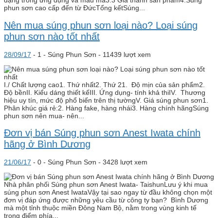
dạng trong ứng dụng và mẫu mã3.3 Giá thành sản phẩm4.Súng
phun sơn cao cấp đến từ ĐứcTổng kếtSúng...
Nên mua súng phun sơn loại nào? Loại súng
phun sơn nào tốt nhất
28/09/17
-
1 -
Súng Phun Sơn
- 11439 lượt xem
I./ Chất lượng cao1. Thứ nhất2. Thứ 21. Độ mịn của sản phẩm2.
Độ bềnII. Kiểu dáng thiết kếIII. Ứng dụng- tính khả thiIV. Thương
hiệu uy tín, mức độ phổ biến trên thị tườngV. Giá súng phun sơn1.
Phân khúc giá rẻ:2. Hàng fake, hàng nhái3. Hàng chính hãngSúng
phun sơn nên mua- nên...
Đơn vị bán Súng phun sơn Anest Iwata chính
hãng ở Bình Dương
21/06/17
-
0 -
Súng Phun Sơn
- 3428 lượt xem
Nhà phân phối Súng phun sơn Anest Iwata- TaishunLưu ý khi mua
súng phun sơn Anest IwataVậy tại sao ngay từ đầu không chọn một
đơn vị đáp ứng được những yêu cầu từ công ty bạn? Bình Dương
mà một tỉnh thuộc miền Đông Nam Bộ, nằm trong vùng kinh tế
trọng điểm phía...