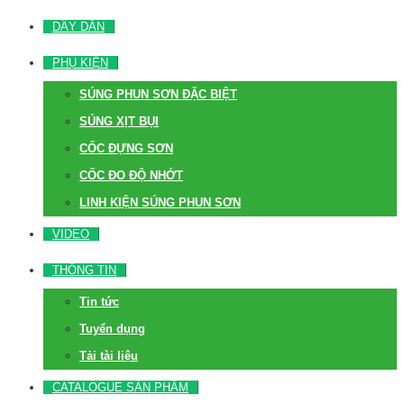
DÂY DẪN
PHỤ KIỆN
SÚNG PHUN SƠN ĐẶC BIỆT
SÚNG XỊT BỤI
CỐC ĐỰNG SƠN
CỐC ĐO ĐỘ NHỚT
LINH KIỆN SÚNG PHUN SƠN
VIDEO
THÔNG TIN
Tin tức
Tuyển dụng
Tải tài liệu
CATALOGUE SẢN PHẨM