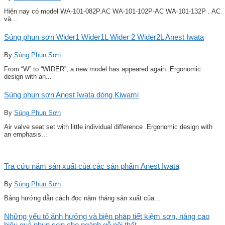
Hiện nay có model WA-101-082P.AC WA-101-102P-AC WA-101-132P . AC
và...
Súng phun sơn Wider1 Wider1L Wider 2 Wider2L Anest Iwata
By
Súng Phun Sơn
From “W” to “WIDER”, a new model has appeared again .Ergonomic
design with an...
Súng phun sơn Anest Iwata dòng Kiwami
By
Súng Phun Sơn
Air valve seat set with little individual difference .Ergonomic design with
an emphasis...
Tra cứu năm sản xuất của các sản phẩm Anest Iwata
By
Súng Phun Sơn
Bảng hướng dẫn cách đọc năm tháng sản xuất của...
Những yếu tố ảnh hưởng và biện pháp tiết kiệm sơn, nâng cao
hiệu quả phun sơn cho ngành gỗ nội thất