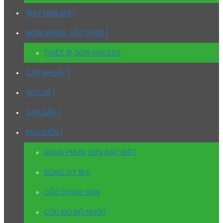
MÁY NÉN KHÍ
BƠM MÀNG, NỒI TRỘN
THIẾT BỊ SƠN AIRLESS
CÂY KHUẤY
BÚT VẼ
DÂY DẪN
PHỤ KIỆN
SÚNG PHUN SƠN ĐẶC BIỆT
SÚNG XỊT BỤI
CỐC ĐỰNG SƠN
CỐC ĐO ĐỘ NHỚT