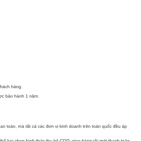
khách hàng.
ược bảo hành 1 năm.
 an toàn, mà tất cả các đơn vị kinh doanh trên toàn quốc đều áp
thể lựa chọn hình thức thu hộ COD, giao hàng rồi mới thanh toán