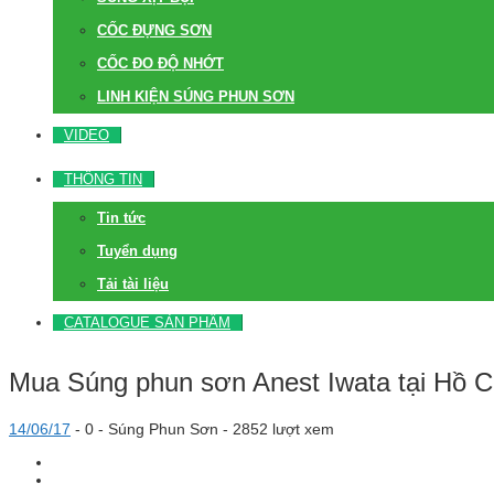
CỐC ĐỰNG SƠN
CỐC ĐO ĐỘ NHỚT
LINH KIỆN SÚNG PHUN SƠN
VIDEO
THÔNG TIN
Tin tức
Tuyển dụng
Tải tài liệu
CATALOGUE SẢN PHẨM
Mua Súng phun sơn Anest Iwata tại Hồ Ch
14/06/17
-
0 -
Súng Phun Sơn
- 2852 lượt xem