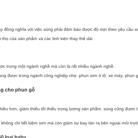
 đây đồng nghĩa với việc súng phải đảm bảo được độ mịn theo yêu cầu so
 thọ của sản phẩm và các linh kiện thay thế dài.
ược trong một ngành nghề mà còn là rất nhiều ngành nghề.
ụng được trong ngành công nghiệp nhẹ: phun sơn ô tô, xe máy, phun g
 cho phun gỗ
iều hơn, giảm thiểu tối thiểu trọng lượng sản phẩm, súng cũng được t
, không chỉ tiết kiệm sơn mà còn giảm sự bay tàn ra bên ngoài môi trư
 loại baby