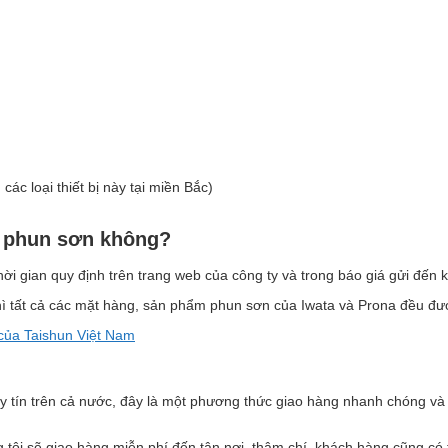
c loại thiết bị này tại miền Bắc)
g phun sơn không?
i gian quy định trên trang web của công ty và trong báo giá gửi đến 
 thì tất cả các mặt hàng, sản phẩm phun sơn của Iwata và Prona đều đ
của Taishun Việt Nam
 uy tín trên cả nước, đây là một phương thức giao hàng nhanh chóng và
tôi sẽ giao hàng miễn phí đến tận nơi, thậm chí, khách hàng cũng có 