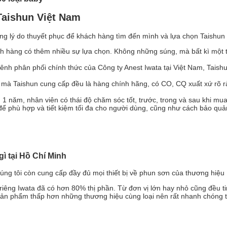
Taishun Việt Nam
g lý do thuyết phục để khách hàng tìm đến mình và lựa chọn Taishun l
 hàng có thêm nhiều sự lựa chọn. Không những súng, mà bất kì một th
kênh phân phối chính thức của Công ty Anest Iwata tại Việt Nam, Taish
g mà Taishun cung cấp đều là hàng chính hãng, có CO, CQ xuất xứ rõ
n 1 năm, nhân viên có thái độ chăm sóc tốt, trước, trong và sau khi m
để phù hợp và tiết kiệm tối đa cho người dùng, cũng như cách bảo quản
ì tại Hồ Chí Minh
húng tôi còn cung cấp đầy đủ mọi thiết bị về phun sơn của thương hiệu
hỉ riêng Iwata đã có hơn 80% thị phần. Từ đơn vị lớn hay nhỏ cũng đề
 sản phẩm thấp hơn những thương hiệu cùng loại nên rất nhanh chóng t