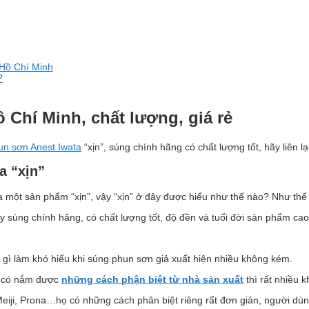
 Hồ Chí Minh
?
ồ Chí Minh, chất lượng, giá rẻ
n sơn Anest Iwata
“xịn”, súng chính hãng có chất lượng tốt, hãy liên l
a “xịn”
a một sản phẩm “xịn”, vậy “xịn” ở đây được hiểu như thế nào? Như thế 
y súng chính hãng, có chất lượng tốt, độ đền và tuổi đời sản phẩm cao 
 gì làm khó hiểu khi súng phun sơn giả xuất hiện nhiều không kém.
ng có nắm được
những cách phận biệt từ nhà sản xuất
thì rất nhiều 
eiji, Prona…họ có những cách phân biệt riêng rất đơn giản, người dùn