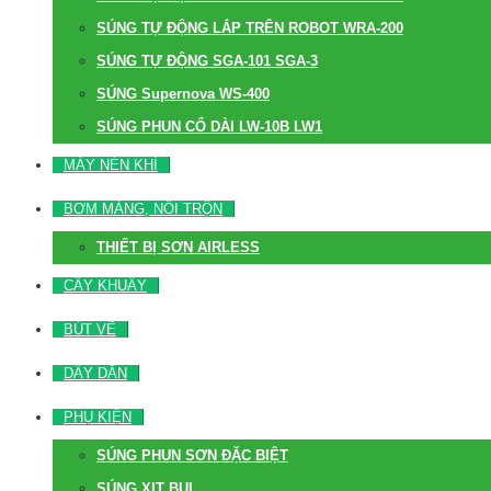
SÚNG TỰ ĐỘNG LẮP TRÊN ROBOT WRA-200
SÚNG TỰ ĐỘNG SGA-101 SGA-3
SÚNG Supernova WS-400
SÚNG PHUN CỔ DÀI LW-10B LW1
MÁY NÉN KHÍ
BƠM MÀNG, NỒI TRỘN
THIẾT BỊ SƠN AIRLESS
CÂY KHUẤY
BÚT VẼ
DÂY DẪN
PHỤ KIỆN
SÚNG PHUN SƠN ĐẶC BIỆT
SÚNG XỊT BỤI