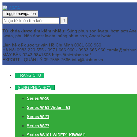
Toggle navigation
Từ khóa được tìm kiếm nhiều:
Súng phun sơn Iwata, bơm sơn Anest 
Iwata, phụ kiện Anest Iwata, súng phun sơn, Anest Iwata
Liên hệ để được tư vấn
Hồ Chí Minh
0981 666 960
Hà Nội
0983 220 555 - 0971 666 960 - 0933 666 960
camle@taishun
MÁY BÀN
0243 9841505 https://thietbison.vn/
EXPORT - QUẢN LÝ
09 7555 7666
info@taishun.vn
TRANG CHỦ
SÚNG PHUN SƠN
Series W-50
Series W-61 Wider – 61
Series W-71
Series W-77
Series W-101 WIDER1 KIWAMI1