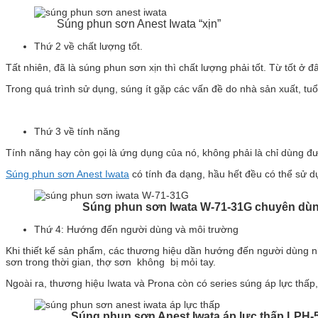
Súng phun sơn Anest Iwata “xịn”
Thứ 2 về chất lượng tốt.
Tất nhiên, đã là súng phun sơn xịn thì chất lượng phải tốt. Từ tốt ở
Trong quá trình sử dụng, súng ít gặp các vấn đề do nhà sản xuất, tuổi
Thứ 3 về tính năng
Tính năng hay còn gọi là ứng dụng của nó, không phải là chỉ dùng đ
Súng phun sơn Anest Iwata
có tính đa dạng, hầu hết đều có thể sử d
Súng phun sơn Iwata W-71-31G chuyên dùng
Thứ 4: Hướng đến người dùng và môi trường
Khi thiết kế sản phẩm, các thương hiệu dần hướng đến người dùng nh
sơn trong thời gian, thợ sơn không bị mỏi tay.
Ngoài ra, thương hiệu Iwata và Prona còn có series súng áp lực thấp
Súng phun sơn Anest Iwata áp lực thấp LPH-50