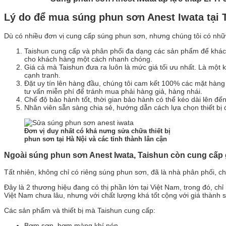
Lý do đ
ể mua súng phun sơn Anest Iwata tại 
Dù có nhiều đơn vị cung cấp súng phun sơn, nhưng chúng tôi có nhữn
Taishun cung cấp và phân phối đa dạng các sản phẩm để khách
cho khách hàng một cách nhanh chóng.
Giá cả mà Taishun đưa ra luôn là mức giá tối ưu nhất. Là một 
cạnh tranh.
Đặt uy tín lên hàng đầu, chúng tôi cam kết 100% các mặt hàn
tư vấn miễn phí để tránh mua phải hàng giả, hàng nhái.
Chế độ bảo hành tốt, thời gian bảo hành có thể kéo dài lên đế
Nhân viên sẵn sàng chia sẻ, hướng dẫn cách lựa chọn thiết bị 
Đơn vị duy nhất có khả nưng sửa chữa thiết bị
phun sơn tại Hà Nội và các tỉnh thành lân cận
Ngoài súng phun s
ơn Anest Iwata, Taishun còn cung cấp g
Tất nhiên, không chỉ có riêng súng phun sơn, đã là nhà phân phối, c
Đây là 2 thương hiệu đang có thị phần lớn tại Việt Nam, trong đó, c
Việt Nam chưa lâu, nhưng với chất lượng khá tốt cộng với giá thành
Các sản phẩm và thiết bị mà Taishun cung cấp:
Bơm sơn, bơm màng khí nén