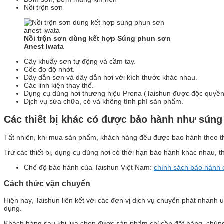
Nồi trộn sơn
Nồi trộn sơn dùng kết hợp Súng phun sơn
Anest Iwata
Cây khuấy sơn tự động và cầm tay.
Cốc đo độ nhớt.
Dây dẫn sơn và dây dẫn hơi với kích thước khác nhau.
Các linh kiện thay thế.
Dụng cụ dùng hơi thương hiệu Prona (Taishun được độc quyền cá
Dịch vụ sửa chữa, có và không tính phí sản phẩm.
Các thi
ết bị khác có được bảo hành như sún
Tất nhiên, khi mua sản phẩm, khách hàng đều được bao hành theo thờ
Trừ các thiết bị, dụng cụ dùng hơi có thời hạn bảo hành khác nhau,
Chế độ bảo hành của Taishun Việt Nam:
chính sách bảo hành 
Cách th
ức vận chuyển
Hiện nay, Taishun liên kết với các đơn vị dịch vụ chuyển phát nhanh
dụng.
Khách hàng sau khi lựa chọn được sản phẩm,chỉ cần đặt hàng, chúng 