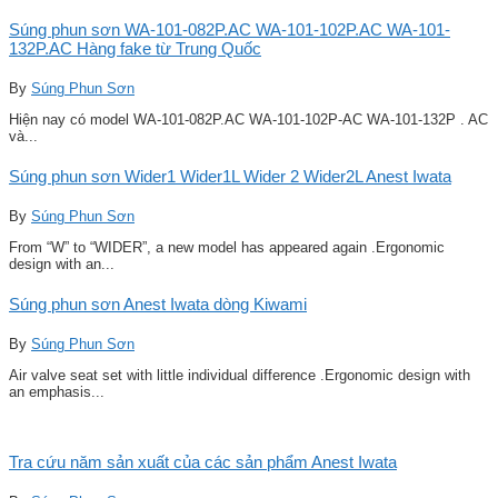
Súng phun sơn WA-101-082P.AC WA-101-102P.AC WA-101-
132P.AC Hàng fake từ Trung Quốc
By
Súng Phun Sơn
Hiện nay có model WA-101-082P.AC WA-101-102P-AC WA-101-132P . AC
và...
Súng phun sơn Wider1 Wider1L Wider 2 Wider2L Anest Iwata
By
Súng Phun Sơn
From “W” to “WIDER”, a new model has appeared again .Ergonomic
design with an...
Súng phun sơn Anest Iwata dòng Kiwami
By
Súng Phun Sơn
Air valve seat set with little individual difference .Ergonomic design with
an emphasis...
Tra cứu năm sản xuất của các sản phẩm Anest Iwata