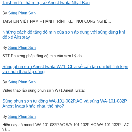
Taishun tới thăm trụ sở Anest Iwata Nhật Bản
By
Súng Phun Sơn
TAISHUN VIỆT NAM – HÀNH TRÌNH KẾT NỐI CÔNG NGHỆ...
Những cách để tăng độ mịn của sơn áp dụng với súng dùng khí
để xé Airspray
By
Súng Phun Sơn
STT Phương pháp tăng độ mịn của sơn Lý do...
Súng phun sơn Anest Iwata W71. Chia sẻ cấu tạo chi tiết linh kiện
và cách tháo lắp súng
By
Súng Phun Sơn
Video tháo lắp súng phun sơn W71 Anest Iwata:
Súng phun sơn tự động WA-101-082P.AC và súng WA-101-082P
Anest Iwata khác nhau thế nào?
By
Súng Phun Sơn
Hiện nay có model WA-101-082P.AC WA-101-102P-AC WA-101-132P . AC
và...