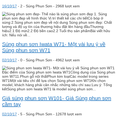
16/10/17
-
2 -
Súng Phun Sơn
- 2968 lượt xem
1. Súng
phun sơn đẹp về hình thức Vị trí thiết kế các chi tiếtCò bóp ở
súng:2.Súng phun sơn đẹp về nội dung Súng phun sơn đẹp: Chất
lượng và độ uy tín của thương hiệu đặt lên hàng đầuThương
hiệu2.1 Độ mịn2.2 Độ bền cao2.2 Tuổi thọ sản phẩmBài viết hữu
ích: Nếu nói về...
Súng phun sơn Iwata W71- Một vài lưu ý về
Súng phun sơn W71
02/10/17
-
0 -
Súng Phun Sơn
- 4962 lượt xem
Đặc điểm của Súng phun sơn Iwata W71Công dụng của Súng phun
sơn W711.Phun gỗ nội thấtPhun kim loạiCác model trong series
W71Một vài tiêu chí để lựa chọn Súng phun sơn W71Khi chọn
model, khách hàng phải cân nhắc những tiêu chí sau:Lưu ý: Tổng
kếtSúng phun sơn Iwata W71 là model súng phun sơn...
Giá súng phun sơn W101- Giá Súng phun sơn
cầm tay
02/10/17
-
5 -
Súng Phun Sơn
- 12678 lượt xem