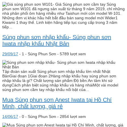
Súng
phun sơn W101 đã ngưng sản xuất từ tháng 9 năm 2019, chỉ những
nhà phân phối ôm hàng nhiều như Taishun mới còn model W-101.
Những đơn vị khác hầu hết bắt đầu bán sang model mới Wider1
Kiwami 1 thay thế. Linh kiện hãng tiếp tục cung cấp trong 3 năm
tiếp...
Súng phun sơn nhập khẩu- Súng phun sơn
Iwata nhập khẩu Nhật Bản
29/09/17
-
1 -
Súng Phun Sơn
- 5789 lượt xem
Tập đoàn sản xuất Súng phun sơn nhập khẩu lớn nhất Nhật
BảnGiai đoạn 1Giai đoạn 2Hàng nhập khẩu hay súng phun sơn
nhập khẩu là gì? Chất lượng sản phẩm:Độ bền:An tâm khi sử
dụngCách phân biệt súng nhập khẩu và hàng nháiMột vài model
súng phun sơn cầm tay nhập khẩu nổi bật của...
Mua Súng phun sơn Anest Iwata tại Hồ Chí
Minh, chất lượng, giá rẻ
14/06/17
-
0 -
Súng Phun Sơn
- 2854 lượt xem