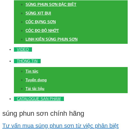
SÚNG PHUN SƠN ĐẶC BIỆT
SÚNG XỊT BỤI
CỐC ĐỰNG SƠN
CỐC ĐO ĐỘ NHỚT
LINH KIỆN SÚNG PHUN SƠN
VIDEO
THÔNG TIN
Tin tức
Tuyển dụng
Tải tài liệu
CATALOGUE SẢN PHẨM
súng phun sơn chính hãng
Tư vấn mua súng phun sơn từ việc phân biệt