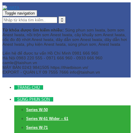
Toggle navigation
Từ khóa được tìm kiếm nhiều:
Súng phun sơn Iwata, bơm sơn
Anest Iwata, nồi trộn sơn Anest Iwata, cây khuấy sơn Anest Iwata,
cốc đo độ nhớt Anest Iwata, dây dẫn sơn Anest Iwata, dây dẫn hơi
Anest Iwata, phụ kiện Anest Iwata, súng phun sơn, Anest Iwata
Liên hệ để được tư vấn
Hồ Chí Minh
0981 666 960
Hà Nội
0983 220 555 - 0971 666 960 - 0933 666 960
camle@taishun.vn
MÁY BÀN
0243 9841505 https://thietbison.vn/
EXPORT - QUẢN LÝ
09 7555 7666
info@taishun.vn
TRANG CHỦ
SÚNG PHUN SƠN
Series W-50
Series W-61 Wider – 61
Series W-71