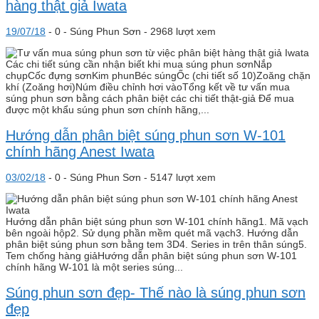
hàng thật giả Iwata
19/07/18
-
0 -
Súng Phun Sơn
- 2968 lượt xem
Các chi tiết súng cần nhận biết khi mua súng phun sơnNắp
chụpCốc đựng sơnKim phunBéc súngỐc (chi tiết số 10)Zoăng chặn
khí (Zoăng hơi)Núm điều chỉnh hơi vàoTổng kết về tư vấn mua
súng phun sơn bằng cách phân biệt các chi tiết thật-giả Để mua
được một khẩu súng phun sơn chính hãng,...
Hướng dẫn phân biệt súng phun sơn W-101
chính hãng Anest Iwata
03/02/18
-
0 -
Súng Phun Sơn
- 5147 lượt xem
Hướng dẫn phân biệt súng phun sơn W-101 chính hãng1. Mã vạch
bên ngoài hộp2. Sử dụng phần mềm quét mã vạch3. Hướng dẫn
phân biệt súng phun sơn bằng tem 3D4. Series in trên thân súng5.
Tem chống hàng giảHướng dẫn phân biệt súng phun sơn W-101
chính hãng W-101 là một series súng...
Súng phun sơn đẹp- Thế nào là súng phun sơn
đẹp