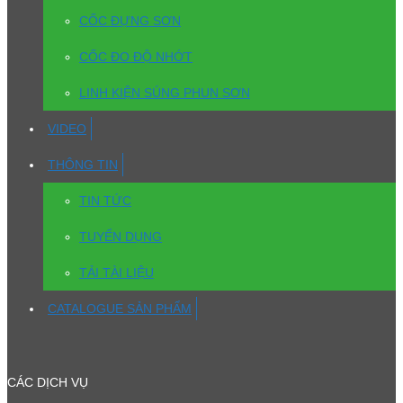
CỐC ĐỰNG SƠN
CỐC ĐO ĐỘ NHỚT
LINH KIỆN SÚNG PHUN SƠN
VIDEO
THÔNG TIN
TIN TỨC
TUYỂN DỤNG
TẢI TÀI LIỆU
CATALOGUE SẢN PHẨM
CÁC DỊCH VỤ