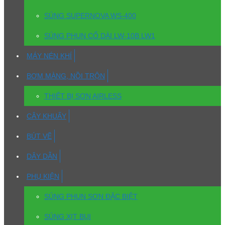
SÚNG SUPERNOVA WS-400
SÚNG PHUN CỔ DÀI LW-10B LW1
MÁY NÉN KHÍ
BƠM MÀNG, NỒI TRỘN
THIẾT BỊ SƠN AIRLESS
CÂY KHUẤY
BÚT VẼ
DÂY DẪN
PHỤ KIỆN
SÚNG PHUN SƠN ĐẶC BIỆT
SÚNG XỊT BỤI