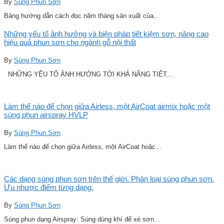
By
Súng Phun Sơn
Bảng hướng dẫn cách đọc năm tháng sản xuất của...
Những yếu tố ảnh hưởng và biện pháp tiết kiệm sơn, nâng cao
hiệu quả phun sơn cho ngành gỗ nội thất
By
Súng Phun Sơn
NHỮNG YẾU TỐ ẢNH HƯỞNG TỚI KHẢ NĂNG TIẾT...
Làm thế nào để chọn giữa Airless, một AirCoat airmix hoặc một
súng phun airspray HVLP
By
Súng Phun Sơn
Làm thế nào để chọn giữa Airless, một AirCoat hoặc...
Các dạng súng phun sơn trên thế giới. Phân loại súng phun sơn.
Ưu nhược điểm từng dạng.
By
Súng Phun Sơn
Súng phun dạng Airspray: Súng dùng khí để xé sơn...