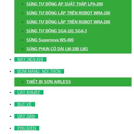
SÚNG TỰ ĐỘNG ÁP SUẤT THẤP LPA-200
SÚNG TỰ ĐỘNG LẮP TRÊN ROBOT WRA-100
SÚNG TỰ ĐỘNG LẮP TRÊN ROBOT WRA-200
SÚNG TỰ ĐỘNG SGA-101 SGA-3
SÚNG Supernova WS-400
SÚNG PHUN CỔ DÀI LW-10B LW1
MÁY NÉN KHÍ
BƠM MÀNG, NỒI TRỘN
THIẾT BỊ SƠN AIRLESS
CÂY KHUẤY
BÚT VẼ
DÂY DẪN
PHỤ KIỆN