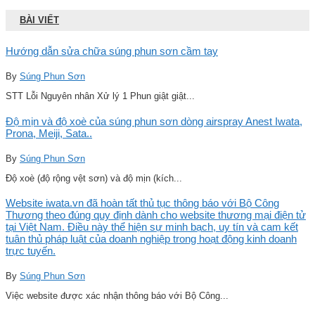
BÀI VIẾT
Hướng dẫn sửa chữa súng phun sơn cầm tay
By
Súng Phun Sơn
STT Lỗi Nguyên nhân Xử lý 1 Phun giật giật...
Độ mịn và độ xoè của súng phun sơn dòng airspray Anest Iwata,
Prona, Meiji, Sata..
By
Súng Phun Sơn
Độ xoè (độ rộng vệt sơn) và độ mịn (kích...
Website iwata.vn đã hoàn tất thủ tục thông báo với Bộ Công
Thương theo đúng quy định dành cho website thương mại điện tử
tại Việt Nam. Điều này thể hiện sự minh bạch, uy tín và cam kết
tuân thủ pháp luật của doanh nghiệp trong hoạt động kinh doanh
trực tuyến.
By
Súng Phun Sơn
Việc website được xác nhận thông báo với Bộ Công...