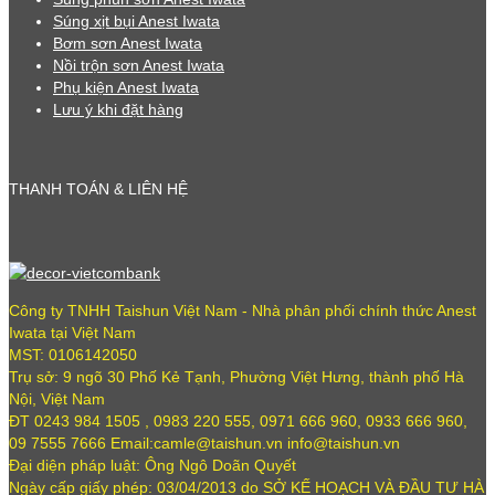
Súng xịt bụi Anest Iwata
Bơm sơn Anest Iwata
Nồi trộn sơn Anest Iwata
Phụ kiện Anest Iwata
Lưu ý khi đặt hàng
THANH TOÁN & LIÊN HỆ
Công ty TNHH Taishun Việt Nam - Nhà phân phối chính thức Anest
Iwata tại Việt Nam
MST: 0106142050
Trụ sở: 9 ngõ 30 Phố Kẻ Tạnh, Phường Việt Hưng, thành phố Hà
Nội, Việt Nam
ĐT 0243 984 1505 , 0983 220 555, 0971 666 960, 0933 666 960,
09 7555 7666 Email:camle@taishun.vn info@taishun.vn
Đại diện pháp luật: Ông Ngô Doãn Quyết
Ngày cấp giấy phép: 03/04/2013 do SỞ KẾ HOẠCH VÀ ĐẦU TƯ HÀ