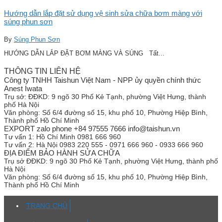
Hướng dẫn lắp đặt sử dụng vệ sinh sửa chữa bơm màng với
súng phun sơn
By
Súng Phun Sơn
HƯỚNG DẪN LẮP ĐẶT BƠM MÀNG VÀ SÚNG Tất...
THÔNG TIN LIÊN HỆ
Công ty TNHH Taishun Việt Nam - NPP ủy quyền chính thức
Anest Iwata
Trụ sở:
ĐĐKD: 9 ngõ 30 Phố Kẻ Tạnh, phường Việt Hưng, thành
phố Hà Nội
Văn phòng:
Số 6/4 đường số 15, khu phố 10, Phường Hiệp Bình,
Thành phố Hồ Chí Minh
EXPORT zalo phone +84 97555 7666 info@taishun.vn
Tư vấn 1:
Hồ Chí Minh 0981 666 960
Tư vấn 2:
Hà Nội 0983 220 555 - 0971 666 960 - 0933 666 960
ĐỊA ĐIỂM BẢO HÀNH SỬA CHỮA
Trụ sở
ĐĐKD: 9 ngõ 30 Phố Kẻ Tạnh, phường Việt Hưng, thành phố
Hà Nội
Văn phòng:
Số 6/4 đường số 15, khu phố 10, Phường Hiệp Bình,
Thành phố Hồ Chí Minh
TRANG CHỦ