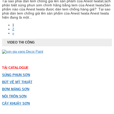
Tại sao phải dán tem chống giả lên sản phẩm của Anest IwataCách
phân biệt súng phun sơn chính hãng bằng tem của Anest IwataSản
phẩm nào của Anest Iwata được dán tem chống hàng giả? Tại sao
phải dán tem chống giả lên sản phẩm của Anest Iwata Anest Iwata
hiện đang là một...
1
2
»
VIDEO THI CÔNG
TẢI CATALOGUE
SÚNG PHUN SƠN
BÚT VẼ MỸ THUẬT
BƠM MÀNG SƠN
NỒI TRỘN SƠN
CÂY KHUẤY SƠN