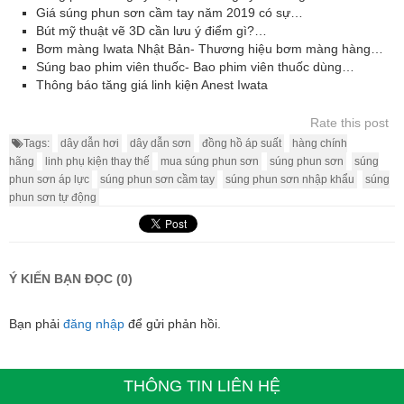
Giá súng phun sơn cầm tay năm 2019 có sự…
Bút mỹ thuật vẽ 3D cần lưu ý điểm gì?…
Bơm màng Iwata Nhật Bản- Thương hiệu bơm màng hàng…
Súng bao phim viên thuốc- Bao phim viên thuốc dùng…
Thông báo tăng giá linh kiện Anest Iwata
Rate this post
Tags:
dây dẫn hơi
dây dẫn sơn
đồng hồ áp suất
hàng chính
hãng
linh phụ kiện thay thế
mua súng phun sơn
súng phun sơn
súng
phun sơn áp lực
súng phun sơn cầm tay
súng phun sơn nhập khẩu
súng
phun sơn tự động
Ý KIẾN BẠN ĐỌC (0)
Bạn phải
đăng nhập
để gửi phản hồi.
THÔNG TIN LIÊN HỆ