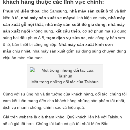
khách hàng thuộc các lĩnh vực chính:
Phun vỏ điện thoại
cho Samsung,
nhà máy sản xuất ô tô
và linh
kiện ô tô,
nhà máy sản xuất xe máy
và linh kiện xe máy,
nhà máy
sản xuất gỗ nội thất
,
nhà máy sản xuất đồ gia dụng
,
nhà máy
sản xuất ngói
không nung,
kết cấu thép
, cơ sở phun mạ sử dụng
súng hai đầu phun A B,
trạm dịch vụ sửa xe
, các công ty bán sơn
ô tô, bán thiết bị công nghiệp.
Nhà máy sản xuất kính sơn
màu
chịu nhiệt, nhà máy sản xuất gốm sứ dùng súng chuyên dụng
chịu ăn mòn của men.
Một trong những đối tác của Taishun
Cùng với sự ủng hộ và tin tưởng của khách hàng, đối tác, chúng tôi
cam kết luôn mang đến cho khách hàng những sản phẩm tốt nhất,
dịch vụ nhanh chóng, chính xác và hiệu quả.
Giá trên website là giá tham khảo. Quý khách liên hệ với Taishun
sẽ có giá tốt hơn. Chúng tôi luôn có giá tốt nhất Miền Bắc.