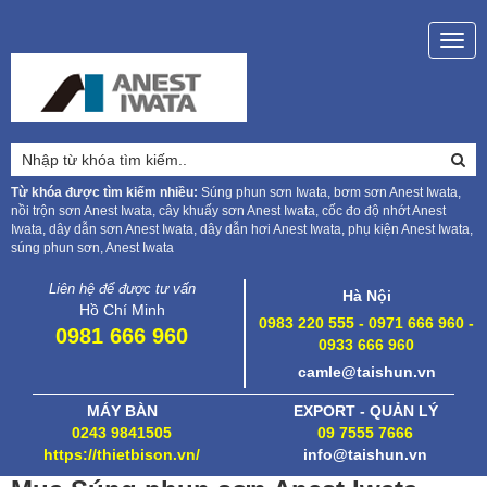
Togg
navig
Từ khóa được tìm kiếm nhiều:
Súng phun sơn Iwata, bơm sơn Anest Iwata,
nồi trộn sơn Anest Iwata, cây khuấy sơn Anest Iwata, cốc đo độ nhớt Anest
Iwata, dây dẫn sơn Anest Iwata, dây dẫn hơi Anest Iwata, phụ kiện Anest Iwata,
súng phun sơn, Anest Iwata
Liên hệ để được tư vấn
Hà Nội
Hồ Chí Minh
0983 220 555 - 0971 666 960 -
0981 666 960
0933 666 960
camle@taishun.vn
MÁY BÀN
EXPORT - QUẢN LÝ
0243 9841505
09 7555 7666
https://thietbison.vn/
info@taishun.vn