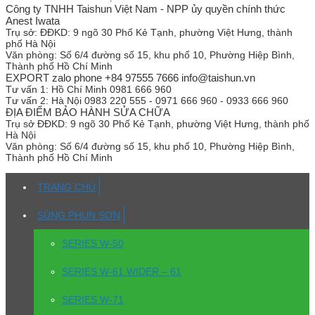
Công ty TNHH Taishun Việt Nam - NPP ủy quyền chính thức
Anest Iwata
Trụ sở:
ĐĐKD: 9 ngõ 30 Phố Kẻ Tạnh, phường Việt Hưng, thành
phố Hà Nội
Văn phòng:
Số 6/4 đường số 15, khu phố 10, Phường Hiệp Bình,
Thành phố Hồ Chí Minh
EXPORT zalo phone +84 97555 7666 info@taishun.vn
Tư vấn 1:
Hồ Chí Minh 0981 666 960
Tư vấn 2:
Hà Nội 0983 220 555 - 0971 666 960 - 0933 666 960
ĐỊA ĐIỂM BẢO HÀNH SỬA CHỮA
Trụ sở
ĐĐKD: 9 ngõ 30 Phố Kẻ Tạnh, phường Việt Hưng, thành phố
Hà Nội
Văn phòng:
Số 6/4 đường số 15, khu phố 10, Phường Hiệp Bình,
Thành phố Hồ Chí Minh
TRANG CHỦ
SÚNG PHUN SƠN
SERIES W-50
SERIES W-61 WIDER – 61
SERIES W-71