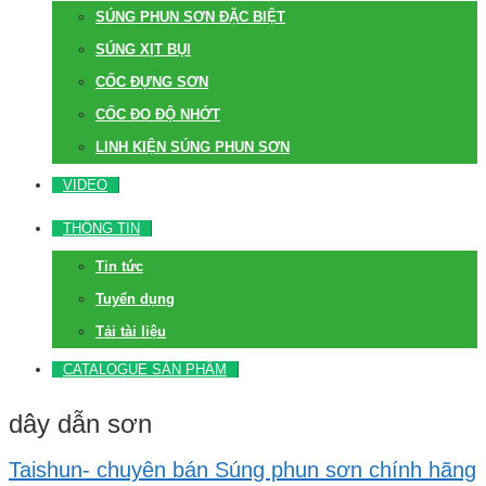
SÚNG PHUN SƠN ĐẶC BIỆT
SÚNG XỊT BỤI
CỐC ĐỰNG SƠN
CỐC ĐO ĐỘ NHỚT
LINH KIỆN SÚNG PHUN SƠN
VIDEO
THÔNG TIN
Tin tức
Tuyển dụng
Tải tài liệu
CATALOGUE SẢN PHẨM
dây dẫn sơn
Taishun- chuyên bán Súng phun sơn chính hãng