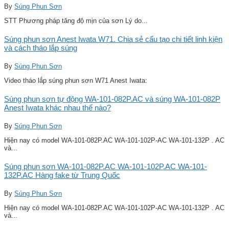
By
Súng Phun Sơn
STT Phương pháp tăng độ mịn của sơn Lý do...
Súng phun sơn Anest Iwata W71. Chia sẻ cấu tạo chi tiết linh kiện
và cách tháo lắp súng
By
Súng Phun Sơn
Video tháo lắp súng phun sơn W71 Anest Iwata:
Súng phun sơn tự động WA-101-082P.AC và súng WA-101-082P
Anest Iwata khác nhau thế nào?
By
Súng Phun Sơn
Hiện nay có model WA-101-082P.AC WA-101-102P-AC WA-101-132P . AC
và...
Súng phun sơn WA-101-082P.AC WA-101-102P.AC WA-101-
132P.AC Hàng fake từ Trung Quốc
By
Súng Phun Sơn
Hiện nay có model WA-101-082P.AC WA-101-102P-AC WA-101-132P . AC
và...