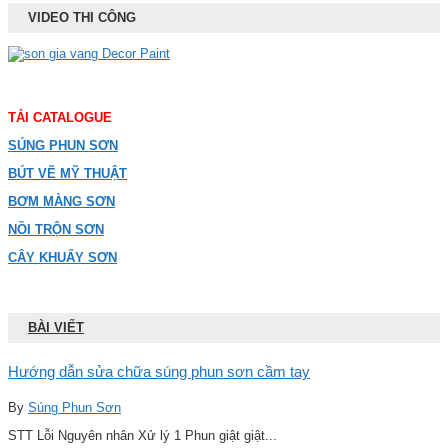
VIDEO THI CÔNG
TẢI CATALOGUE
SÚNG PHUN SƠN
BÚT VẼ MỸ THUẬT
BƠM MÀNG SƠN
NỒI TRỘN SƠN
CÂY KHUẤY SƠN
BÀI VIẾT
Hướng dẫn sửa chữa súng phun sơn cầm tay
By
Súng Phun Sơn
STT Lỗi Nguyên nhân Xử lý 1 Phun giật giật...