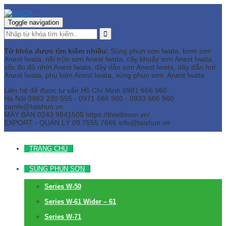
Toggle navigation
Từ khóa được tìm kiếm nhiều:
Súng phun sơn Iwata, bơm sơn
Anest Iwata, nồi trộn sơn Anest Iwata, cây khuấy sơn Anest Iwata,
cốc đo độ nhớt Anest Iwata, dây dẫn sơn Anest Iwata, dây dẫn hơi
Anest Iwata, phụ kiện Anest Iwata, súng phun sơn, Anest Iwata
Liên hệ để được tư vấn
Hồ Chí Minh
0981 666 960
Hà Nội
0983 220 555 - 0971 666 960 - 0933 666 960
camle@taishun.vn
MÁY BÀN
0243 9841505 https://thietbison.vn/
EXPORT - QUẢN LÝ
09 7555 7666
info@taishun.vn
TRANG CHỦ
SÚNG PHUN SƠN
Series W-50
Series W-61 Wider – 61
Series W-71