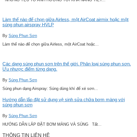
Làm thế nào để chọn giữa Airless, một AirCoat airmix hoặc một
súng phun airspray HVLP
By
Súng Phun Sơn
Làm thế nào để chọn giữa Airless, một AirCoat hoặc...
Các dạng súng phun sơn trên thế giới. Phân loại súng phun sơn.
Ưu nhược điểm từng dạng.
By
Súng Phun Sơn
Súng phun dạng Airspray: Súng dùng khí để xé sơn...
Hướng dẫn lắp đặt sử dụng vệ sinh sửa chữa bơm màng với
súng phun sơn
By
Súng Phun Sơn
HƯỚNG DẪN LẮP ĐẶT BƠM MÀNG VÀ SÚNG Tất...
THÔNG TIN LIÊN HỆ