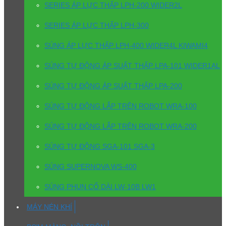
SERIES ÁP LỰC THẤP LPH-200 WIDER2L
SERIES ÁP LỰC THẤP LPH-300
SÚNG ÁP LỰC THẤP LPH-400 WIDER4L KIWAMI4
SÚNG TỰ ĐỘNG ÁP SUẤT THẤP LPA-101 WIDER1AL
SÚNG TỰ ĐỘNG ÁP SUẤT THẤP LPA-200
SÚNG TỰ ĐỘNG LẮP TRÊN ROBOT WRA-100
SÚNG TỰ ĐỘNG LẮP TRÊN ROBOT WRA-200
SÚNG TỰ ĐỘNG SGA-101 SGA-3
SÚNG SUPERNOVA WS-400
SÚNG PHUN CỔ DÀI LW-10B LW1
MÁY NÉN KHÍ