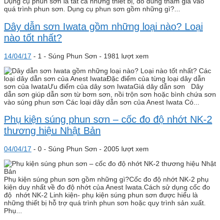
Dụng cụ phun sơn là tất cả những thiết bị, đồ dùng tham gia vào
quá trình phun sơn. Dụng cụ phun sơn gồm những gì?...
Dây dẫn sơn Iwata gồm những loại nào? Loại
nào tốt nhất?
14/04/17
-
1 -
Súng Phun Sơn
- 1981 lượt xem
Các
loại dây dẫn sơn của Anest IwataĐặc điểm của từng loại dây dẫn
sơn của IwataƯu điểm của dây sơn IwataGiá dây dẫn sơn Dây
dẫn sơn giúp dẫn sơn từ bơm sơn, nồi trộn sơn hoặc bình chứa sơn
vào súng phun sơn Các loại dây dẫn sơn của Anest Iwata Có...
Phụ kiện súng phun sơn – cốc đo độ nhớt NK-2
thương hiệu Nhật Bản
04/04/17
-
0 -
Súng Phun Sơn
- 2005 lượt xem
Phụ kiện súng phun sơn gồm những gì?Cốc đo độ nhớt NK-2 phụ
kiện duy nhất về đo độ nhớt của Anest Iwata.Cách sử dụng cốc đo
độ nhớt NK-2 Linh kiện- phụ kiện súng phun sơn được hiểu là
những thiết bị hỗ trợ quá trình phun sơn hoặc quy trình sản xuất.
Phụ...