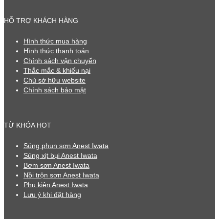
HỖ TRỢ KHÁCH HÀNG
Hình thức mua hàng
Hình thức thanh toán
Chính sách vận chuyển
Thắc mắc & khiếu nại
Chủ sở hữu website
Chính sách bảo mật
TỪ KHÓA HOT
Súng phun sơn Anest Iwata
Súng xịt bụi Anest Iwata
Bơm sơn Anest Iwata
Nồi trộn sơn Anest Iwata
Phụ kiện Anest Iwata
Lưu ý khi đặt hàng