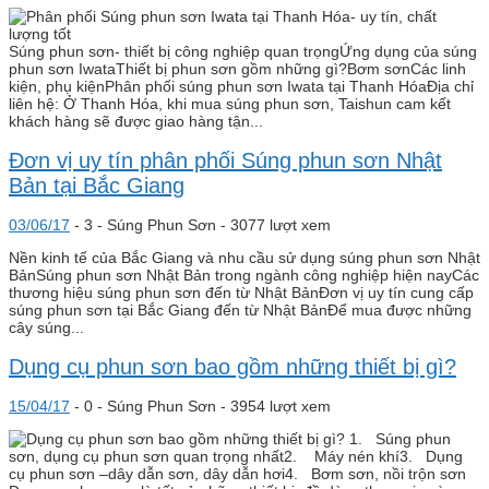
Súng phun sơn- thiết bị công nghiệp quan trọngỨng dụng của súng
phun sơn IwataThiết bị phun sơn gồm những gì?Bơm sơnCác linh
kiện, phụ kiệnPhân phối súng phun sơn Iwata tại Thanh HóaĐịa chỉ
liên hệ: Ở Thanh Hóa, khi mua súng phun sơn, Taishun cam kết
khách hàng sẽ được giao hàng tận...
Đơn vị uy tín phân phối Súng phun sơn Nhật
Bản tại Bắc Giang
03/06/17
-
3 -
Súng Phun Sơn
- 3077 lượt xem
Nền kinh tế của Bắc Giang và nhu cầu sử dụng súng phun sơn Nhật
BảnSúng phun sơn Nhật Bản trong ngành công nghiệp hiện nayCác
thương hiệu súng phun sơn đến từ Nhật BảnĐơn vị uy tín cung cấp
súng phun sơn tại Bắc Giang đến từ Nhật BảnĐể mua được những
cây súng...
Dụng cụ phun sơn bao gồm những thiết bị gì?
15/04/17
-
0 -
Súng Phun Sơn
- 3954 lượt xem
1. Súng phun
sơn, dụng cụ phun sơn quan trọng nhất2. Máy nén khí3. Dụng
cụ phun sơn –dây dẫn sơn, dây dẫn hơi4. Bơm sơn, nồi trộn sơn