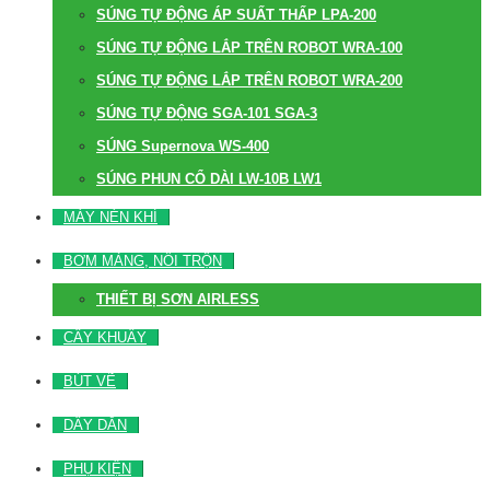
SÚNG TỰ ĐỘNG ÁP SUẤT THẤP LPA-200
SÚNG TỰ ĐỘNG LẮP TRÊN ROBOT WRA-100
SÚNG TỰ ĐỘNG LẮP TRÊN ROBOT WRA-200
SÚNG TỰ ĐỘNG SGA-101 SGA-3
SÚNG Supernova WS-400
SÚNG PHUN CỔ DÀI LW-10B LW1
MÁY NÉN KHÍ
BƠM MÀNG, NỒI TRỘN
THIẾT BỊ SƠN AIRLESS
CÂY KHUẤY
BÚT VẼ
DÂY DẪN
PHỤ KIỆN