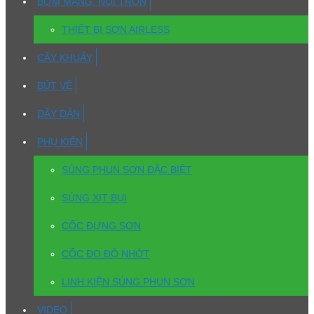
BƠM MÀNG, NỒI TRỘN
THIẾT BỊ SƠN AIRLESS
CÂY KHUẤY
BÚT VẼ
DÂY DẪN
PHỤ KIỆN
SÚNG PHUN SƠN ĐẶC BIỆT
SÚNG XỊT BỤI
CỐC ĐỰNG SƠN
CỐC ĐO ĐỘ NHỚT
LINH KIỆN SÚNG PHUN SƠN
VIDEO