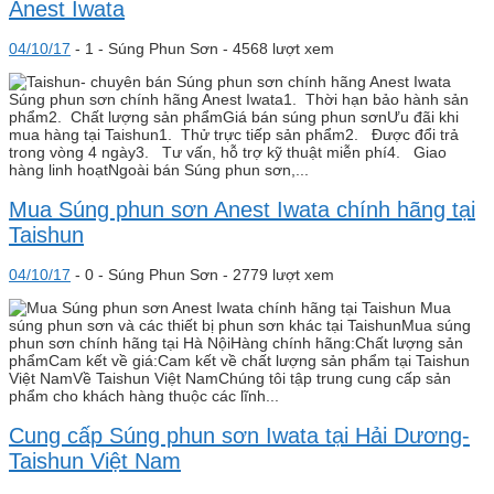
Anest Iwata
04/10/17
-
1 -
Súng Phun Sơn
- 4568 lượt xem
Súng phun sơn chính hãng Anest Iwata1. Thời hạn bảo hành sản
phẩm2. Chất lượng sản phẩmGiá bán súng phun sơnƯu đãi khi
mua hàng tại Taishun1. Thử trực tiếp sản phẩm2. Được đổi trả
trong vòng 4 ngày3. Tư vấn, hỗ trợ kỹ thuật miễn phí4. Giao
hàng linh hoạtNgoài bán Súng phun sơn,...
Mua Súng phun sơn Anest Iwata chính hãng tại
Taishun
04/10/17
-
0 -
Súng Phun Sơn
- 2779 lượt xem
Mua
súng phun sơn và các thiết bị phun sơn khác tại TaishunMua súng
phun sơn chính hãng tại Hà NộiHàng chính hãng:Chất lượng sản
phẩmCam kết về giá:Cam kết về chất lượng sản phẩm tại Taishun
Việt NamVề Taishun Việt NamChúng tôi tập trung cung cấp sản
phẩm cho khách hàng thuộc các lĩnh...
Cung cấp Súng phun sơn Iwata tại Hải Dương-
Taishun Việt Nam