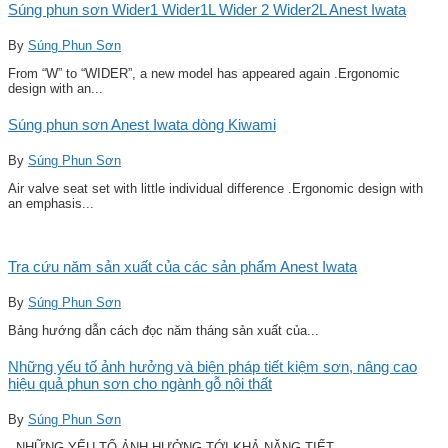
Súng phun sơn Wider1 Wider1L Wider 2 Wider2L Anest Iwata
By
Súng Phun Sơn
From “W” to “WIDER”, a new model has appeared again .Ergonomic
design with an...
Súng phun sơn Anest Iwata dòng Kiwami
By
Súng Phun Sơn
Air valve seat set with little individual difference .Ergonomic design with
an emphasis...
Tra cứu năm sản xuất của các sản phẩm Anest Iwata
By
Súng Phun Sơn
Bảng hướng dẫn cách đọc năm tháng sản xuất của...
Những yếu tố ảnh hưởng và biện pháp tiết kiệm sơn, nâng cao
hiệu quả phun sơn cho ngành gỗ nội thất
By
Súng Phun Sơn
NHỮNG YẾU TỐ ẢNH HƯỞNG TỚI KHẢ NĂNG TIẾT...