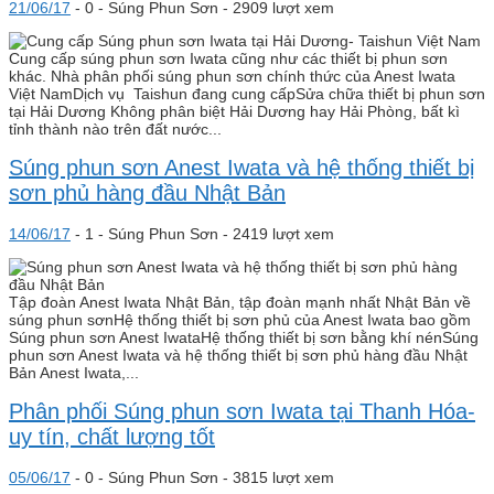
21/06/17
-
0 -
Súng Phun Sơn
- 2909 lượt xem
Cung cấp súng phun sơn Iwata cũng như các thiết bị phun sơn
khác. Nhà phân phối súng phun sơn chính thức của Anest Iwata
Việt NamDịch vụ Taishun đang cung cấpSửa chữa thiết bị phun sơn
tại Hải Dương Không phân biệt Hải Dương hay Hải Phòng, bất kì
tỉnh thành nào trên đất nước...
Súng phun sơn Anest Iwata và hệ thống thiết bị
sơn phủ hàng đầu Nhật Bản
14/06/17
-
1 -
Súng Phun Sơn
- 2419 lượt xem
Tập đoàn Anest Iwata Nhật Bản, tập đoàn mạnh nhất Nhật Bản về
súng phun sơnHệ thống thiết bị sơn phủ của Anest Iwata bao gồm
Súng phun sơn Anest IwataHệ thống thiết bị sơn bằng khí nénSúng
phun sơn Anest Iwata và hệ thống thiết bị sơn phủ hàng đầu Nhật
Bản Anest Iwata,...
Phân phối Súng phun sơn Iwata tại Thanh Hóa-
uy tín, chất lượng tốt
05/06/17
-
0 -
Súng Phun Sơn
- 3815 lượt xem