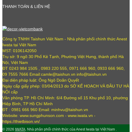
THANH TOÁN & LIÊN HỆ
Công ty TNHH Taishun Việt Nam - Nhà phân phối chính thức Anest
Iwata tại Việt Nam
MST: 0106142050
Trụ sở: 9 ngõ 30 Phố Kẻ Tạnh, Phường Việt Hưng, thành phố Hà
Nội, Việt Nam
ĐT 0243 984 1505 , 0983 220 555, 0971 666 960, 0933 666 960,
09 7555 7666 Email:camle@taishun.vn info@taishun.vn
Đại diện pháp luật: Ông Ngô Doãn Quyết
Ngày cấp giấy phép: 03/04/2013 do SỞ KẾ HOẠCH VÀ ĐẦU TƯ HÀ
NỘI cấp
Văn phòng TP. Hồ Chí Minh: 6/4 Đường số 15 Khu phố 10, phường
Hiệp Bình, TP Hồ Chí Minh
ĐT : 0981 666 960 Email: minhvu@taishun.vn
Website: www.sungphunson.com - www.iwata.vn -
https://thietbison.vn/
© 2026
IWATA
. Nhà phân phối chính thức của Anest Iwata tại Việt Nam .