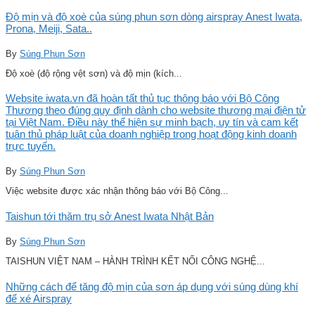
Độ mịn và độ xoè của súng phun sơn dòng airspray Anest Iwata,
Prona, Meiji, Sata..
By
Súng Phun Sơn
Độ xoè (độ rộng vệt sơn) và độ mịn (kích...
Website iwata.vn đã hoàn tất thủ tục thông báo với Bộ Công
Thương theo đúng quy định dành cho website thương mại điện tử
tại Việt Nam. Điều này thể hiện sự minh bạch, uy tín và cam kết
tuân thủ pháp luật của doanh nghiệp trong hoạt động kinh doanh
trực tuyến.
By
Súng Phun Sơn
Việc website được xác nhận thông báo với Bộ Công...
Taishun tới thăm trụ sở Anest Iwata Nhật Bản
By
Súng Phun Sơn
TAISHUN VIỆT NAM – HÀNH TRÌNH KẾT NỐI CÔNG NGHỆ...
Những cách để tăng độ mịn của sơn áp dụng với súng dùng khí
để xé Airspray