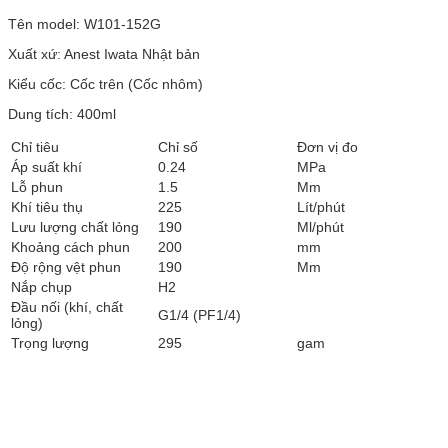
Tên model: W101-152G
Xuất xứ: Anest Iwata Nhật bản
Kiểu cốc: Cốc trên (Cốc nhôm)
Dung tích: 400ml
Chỉ tiêu
Chỉ số
Đơn vị đo
Áp suất khí
0.24
MPa
Lỗ phun
1.5
Mm
Khí tiêu thụ
225
Lít/phút
Lưu lượng chất lỏng
190
Ml/phút
Khoảng cách phun
200
mm
Độ rộng vệt phun
190
Mm
Nắp chụp
H2
Đầu nối (khí, chất
G1/4 (PF1/4)
lỏng)
Trọng lượng
295
gam