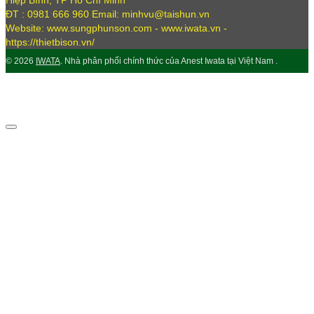
Hiệp Bình, TP Hồ Chí Minh
ĐT : 0981 666 960 Email: minhvu@taishun.vn
Website: www.sungphunson.com - www.iwata.vn -
https://thietbison.vn/
© 2026
IWATA
. Nhà phân phối chính thức của Anest Iwata tại Việt Nam .