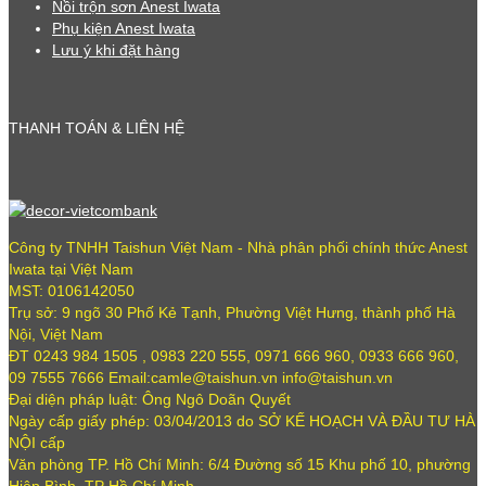
Nồi trộn sơn Anest Iwata
Phụ kiện Anest Iwata
Lưu ý khi đặt hàng
THANH TOÁN & LIÊN HỆ
Công ty TNHH Taishun Việt Nam - Nhà phân phối chính thức Anest
Iwata tại Việt Nam
MST: 0106142050
Trụ sở: 9 ngõ 30 Phố Kẻ Tạnh, Phường Việt Hưng, thành phố Hà
Nội, Việt Nam
ĐT 0243 984 1505 , 0983 220 555, 0971 666 960, 0933 666 960,
09 7555 7666 Email:camle@taishun.vn info@taishun.vn
Đại diện pháp luật: Ông Ngô Doãn Quyết
Ngày cấp giấy phép: 03/04/2013 do SỞ KẾ HOẠCH VÀ ĐẦU TƯ HÀ
NỘI cấp
Văn phòng TP. Hồ Chí Minh: 6/4 Đường số 15 Khu phố 10, phường