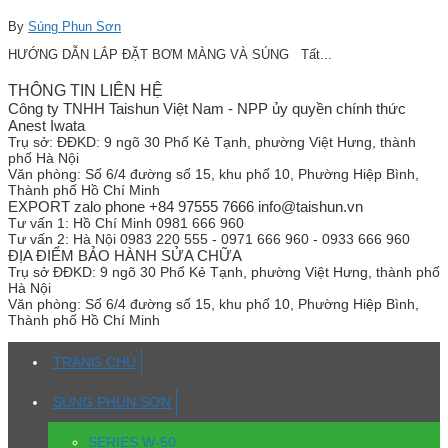
By
Súng Phun Sơn
HƯỚNG DẪN LẮP ĐẶT BƠM MÀNG VÀ SÚNG Tất...
THÔNG TIN LIÊN HỆ
Công ty TNHH Taishun Việt Nam - NPP ủy quyền chính thức
Anest Iwata
Trụ sở:
ĐĐKD: 9 ngõ 30 Phố Kẻ Tạnh, phường Việt Hưng, thành
phố Hà Nội
Văn phòng:
Số 6/4 đường số 15, khu phố 10, Phường Hiệp Bình,
Thành phố Hồ Chí Minh
EXPORT zalo phone +84 97555 7666 info@taishun.vn
Tư vấn 1:
Hồ Chí Minh 0981 666 960
Tư vấn 2:
Hà Nội 0983 220 555 - 0971 666 960 - 0933 666 960
ĐỊA ĐIỂM BẢO HÀNH SỬA CHỮA
Trụ sở
ĐĐKD: 9 ngõ 30 Phố Kẻ Tạnh, phường Việt Hưng, thành phố
Hà Nội
Văn phòng:
Số 6/4 đường số 15, khu phố 10, Phường Hiệp Bình,
Thành phố Hồ Chí Minh
TRANG CHỦ
SÚNG PHUN SƠN
SERIES W-50