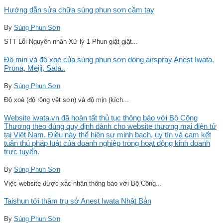
Hướng dẫn sửa chữa súng phun sơn cầm tay
By
Súng Phun Sơn
STT Lỗi Nguyên nhân Xử lý 1 Phun giật giật...
Độ mịn và độ xoè của súng phun sơn dòng airspray Anest Iwata,
Prona, Meiji, Sata..
By
Súng Phun Sơn
Độ xoè (độ rộng vệt sơn) và độ mịn (kích...
Website iwata.vn đã hoàn tất thủ tục thông báo với Bộ Công
Thương theo đúng quy định dành cho website thương mại điện tử
tại Việt Nam. Điều này thể hiện sự minh bạch, uy tín và cam kết
tuân thủ pháp luật của doanh nghiệp trong hoạt động kinh doanh
trực tuyến.
By
Súng Phun Sơn
Việc website được xác nhận thông báo với Bộ Công...
Taishun tới thăm trụ sở Anest Iwata Nhật Bản
By
Súng Phun Sơn