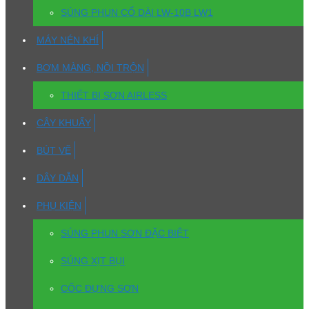
SÚNG PHUN CỔ DÀI LW-10B LW1
MÁY NÉN KHÍ
BƠM MÀNG, NỒI TRỘN
THIẾT BỊ SƠN AIRLESS
CÂY KHUẤY
BÚT VẼ
DÂY DẪN
PHỤ KIỆN
SÚNG PHUN SƠN ĐẶC BIỆT
SÚNG XỊT BỤI
CỐC ĐỰNG SƠN