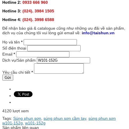
Hotline 2:
0933 666 960
Hotline 3:
(024). 3984 1505
Hotline 4:
(024). 3998 6588
Để nhận báo giá & catalogue cũng như những ưu đãi về sản phẩm,
dịch vụ của chúng tôi vui lòng gửi email về:
info@taishun.vn
Họ và tên
*
Số điện thoại
Email
*
Dịch vụ/Sản phẩm
Yêu cầu chi tiết
*
4120 lượt xem
Tags:
Súng phun sơn
,
súng phun sơn cầm tay
,
súng phun sơn
w101-152g
,
w101-152g
Sản phẩm liên quan