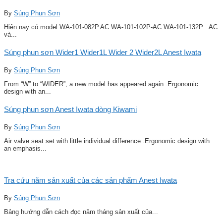
By
Súng Phun Sơn
Hiện nay có model WA-101-082P.AC WA-101-102P-AC WA-101-132P . AC
và...
Súng phun sơn Wider1 Wider1L Wider 2 Wider2L Anest Iwata
By
Súng Phun Sơn
From “W” to “WIDER”, a new model has appeared again .Ergonomic
design with an...
Súng phun sơn Anest Iwata dòng Kiwami
By
Súng Phun Sơn
Air valve seat set with little individual difference .Ergonomic design with
an emphasis...
Tra cứu năm sản xuất của các sản phẩm Anest Iwata
By
Súng Phun Sơn
Bảng hướng dẫn cách đọc năm tháng sản xuất của...