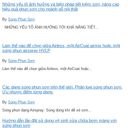
Những yếu tố ảnh hưởng và biện pháp tiết kiệm sơn, nâng cao
hiệu quả phun sơn cho ngành gỗ nội thất
By
Súng Phun Sơn
NHỮNG YẾU TỐ ẢNH HƯỞNG TỚI KHẢ NĂNG TIẾT...
Làm thế nào để chọn giữa Airless, một AirCoat airmix hoặc một
súng phun airspray HVLP
By
Súng Phun Sơn
Làm thế nào để chọn giữa Airless, một AirCoat hoặc...
Các dạng súng phun sơn trên thế giới. Phân loại súng phun sơn.
Ưu nhược điểm từng dạng.
By
Súng Phun Sơn
Súng phun dạng Airspray: Súng dùng khí để xé sơn...
Hướng dẫn lắp đặt sử dụng vệ sinh sửa chữa bơm màng với
súng phun sơn