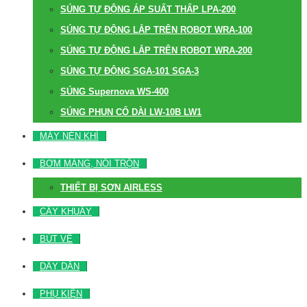
SÚNG TỰ ĐỘNG ÁP SUẤT THẤP LPA-200
SÚNG TỰ ĐỘNG LẮP TRÊN ROBOT WRA-100
SÚNG TỰ ĐỘNG LẮP TRÊN ROBOT WRA-200
SÚNG TỰ ĐỘNG SGA-101 SGA-3
SÚNG Supernova WS-400
SÚNG PHUN CỔ DÀI LW-10B LW1
MÁY NÉN KHÍ
BƠM MÀNG, NỒI TRỘN
THIẾT BỊ SƠN AIRLESS
CÂY KHUẤY
BÚT VẼ
DÂY DẪN
PHỤ KIỆN