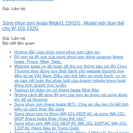
Giá: Liên hệ
Súng phun sơn Iwata Wider1 15H2G . Model mới thay thế
cho W-101-152G
Giá: Liên hệ
Bài viết liên quan
Hướng dẫn sửa chữa súng phun sơn cầm tay
Độ mịn và độ xoè của súng phun sơn dòng airspray Anest
Iwata, Prona, Meiji, Sata..
Website iwata.vn đã hoàn tất thủ tục thông báo với Bộ Công
Thương theo đúng quy định dành cho website thương mại
điện tử tại Việt Nam. Điều này thể hiện sự minh bạch, uy tín
và cam kết tuân thủ pháp luật của doanh nghiệp trong hoạt
động kinh doanh trực tuyến.
Taishun tới thăm trụ sở Anest Iwata Nhật Bản
Những cách để tăng độ mịn của sơn áp dụng với súng dùng
khí để xé Airspray
Súng phun sơn Anest Iwata W71. Chia sẻ cấu tạo chi tiết linh
kiện và cách tháo lắp súng
Súng phun sơn tự động WA-101-082P.AC và súng WA-101-
082P Anest Iwata khác nhau thế nào?
Súng phun sơn WA-101-082P.AC WA-101-102P.AC WA-101-
132P.AC Hàng fake từ Trung Quốc
Súng phun sơn Wider1 Wider1L Wider 2 Wider2L Anest Iwata