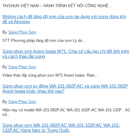
TAISHUN VIỆT NAM – HÀNH TRÌNH KẾT NỐI CÔNG NGHỆ...
Những cách để tăng độ mịn của sơn áp dụng với súng dùng khí
để xé Airspray
By
Súng Phun Sơn
STT Phương pháp tăng độ mịn của sơn Lý do...
Súng phun sơn Anest Iwata W71. Chia sẻ cấu tạo chi tiết linh kiện
và cách tháo lắp súng
By
Súng Phun Sơn
Video tháo lắp súng phun sơn W71 Anest Iwata: Rate...
Súng phun sơn tự động WA-101-082P.AC và súng WA-101-082P
Anest Iwata khác nhau thế nào?
By
Súng Phun Sơn
Hiện nay có model WA-101-082P.AC WA-101-102P-AC WA-101-132P . AC
và...
Súng phun sơn WA-101-082P.AC WA-101-102P.AC WA-101-
132P.AC Hàng fake từ Trung Quốc