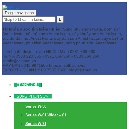
Toggle navigation
Từ khóa được tìm kiếm nhiều:
Súng phun sơn Iwata, bơm sơn
Anest Iwata, nồi trộn sơn Anest Iwata, cây khuấy sơn Anest Iwata,
cốc đo độ nhớt Anest Iwata, dây dẫn sơn Anest Iwata, dây dẫn hơi
Anest Iwata, phụ kiện Anest Iwata, súng phun sơn, Anest Iwata
Liên hệ để được tư vấn
Hồ Chí Minh
0981 666 960
Hà Nội
0983 220 555 - 0971 666 960 - 0933 666 960
camle@taishun.vn
MÁY BÀN
0243 9841505 https://thietbison.vn/
EXPORT - QUẢN LÝ
09 7555 7666
info@taishun.vn
TRANG CHỦ
SÚNG PHUN SƠN
Series W-50
Series W-61 Wider – 61
Series W-71