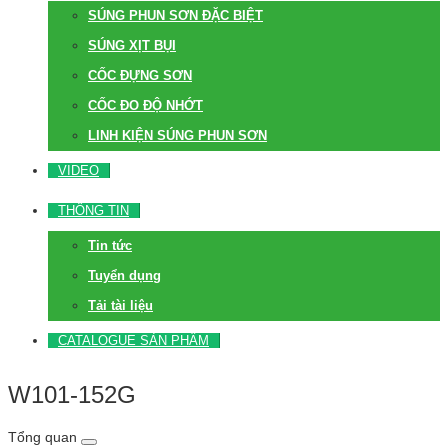
SÚNG PHUN SƠN ĐẶC BIỆT
SÚNG XỊT BỤI
CỐC ĐỰNG SƠN
CỐC ĐO ĐỘ NHỚT
LINH KIỆN SÚNG PHUN SƠN
VIDEO
THÔNG TIN
Tin tức
Tuyển dụng
Tải tài liệu
CATALOGUE SẢN PHẨM
W101-152G
Tổng quan