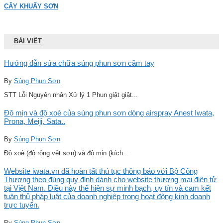
CÂY KHUẤY SƠN
BÀI VIẾT
Hướng dẫn sửa chữa súng phun sơn cầm tay
By
Súng Phun Sơn
STT Lỗi Nguyên nhân Xử lý 1 Phun giật giật...
Độ mịn và độ xoè của súng phun sơn dòng airspray Anest Iwata,
Prona, Meiji, Sata..
By
Súng Phun Sơn
Độ xoè (độ rộng vệt sơn) và độ mịn (kích...
Website iwata.vn đã hoàn tất thủ tục thông báo với Bộ Công
Thương theo đúng quy định dành cho website thương mại điện tử
tại Việt Nam. Điều này thể hiện sự minh bạch, uy tín và cam kết
tuân thủ pháp luật của doanh nghiệp trong hoạt động kinh doanh
trực tuyến.
By
Súng Phun Sơn