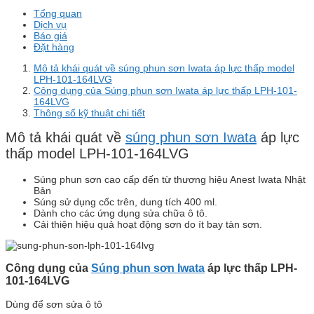
Tổng quan
Dịch vụ
Báo giá
Đặt hàng
Mô tả khái quát về súng phun sơn Iwata áp lực thấp model
LPH-101-164LVG
Công dụng của Súng phun sơn Iwata áp lực thấp LPH-101-
164LVG
Thông số kỹ thuật chi tiết
Mô tả khái quát về
súng phun sơn Iwata
áp lực
thấp model LPH-101-164LVG
Súng phun sơn cao cấp đến từ thương hiệu Anest Iwata Nhật
Bản
Súng sử dụng cốc trên, dung tích 400 ml.
Dành cho các ứng dụng sửa chữa ô tô.
Cải thiện hiệu quả hoạt động sơn do ít bay tàn sơn.
Công dụng của
Súng phun sơn Iwata
áp lực thấp LPH-
101-164LVG
Dùng để sơn sửa ô tô