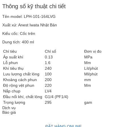
Thông số kỹ thuật chi tiết
Tên model: LPH-101-164LVG
Xuất xứ: Anest Iwata Nhật Bản
Kiểu cốc: Cốc trên
Dung tích: 400 ml
Chỉ tiêu
Chỉ số
Đơn vị đo
Áp suất khí
0.13
MPa
Lỗ phun
1.6
Mm
Khí tiêu thụ
240
Lít/phút
Lưu lượng chất lỏng
100
Ml/phút
Khoảng cách phun
200
mm
Độ rộng vệt phun
220
Mm
Nắp chụp
LV4
Đầu nối khí, chất lỏng
G1/4 (PF1/4)
Trọng lượng
295
gam
Dịch vụ
Báo giá
ĐẶT HÀNG ONLINE