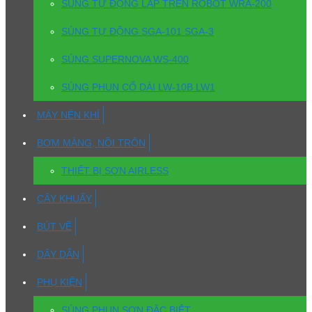
SÚNG TỰ ĐỘNG LẮP TRÊN ROBOT WRA-200
SÚNG TỰ ĐỘNG SGA-101 SGA-3
SÚNG SUPERNOVA WS-400
SÚNG PHUN CỔ DÀI LW-10B LW1
MÁY NÉN KHÍ
BƠM MÀNG, NỒI TRỘN
THIẾT BỊ SƠN AIRLESS
CÂY KHUẤY
BÚT VẼ
DÂY DẪN
PHỤ KIỆN
SÚNG PHUN SƠN ĐẶC BIỆT