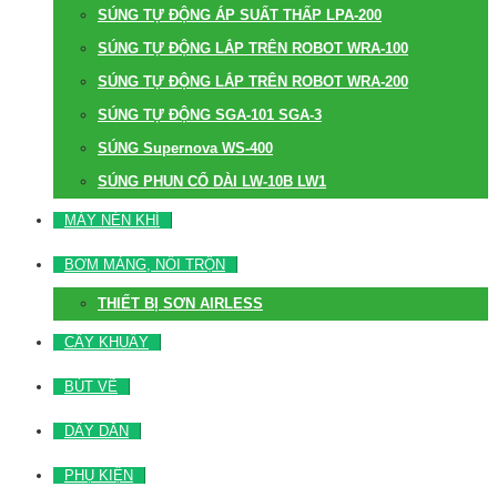
SÚNG TỰ ĐỘNG ÁP SUẤT THẤP LPA-200
SÚNG TỰ ĐỘNG LẮP TRÊN ROBOT WRA-100
SÚNG TỰ ĐỘNG LẮP TRÊN ROBOT WRA-200
SÚNG TỰ ĐỘNG SGA-101 SGA-3
SÚNG Supernova WS-400
SÚNG PHUN CỔ DÀI LW-10B LW1
MÁY NÉN KHÍ
BƠM MÀNG, NỒI TRỘN
THIẾT BỊ SƠN AIRLESS
CÂY KHUẤY
BÚT VẼ
DÂY DẪN
PHỤ KIỆN