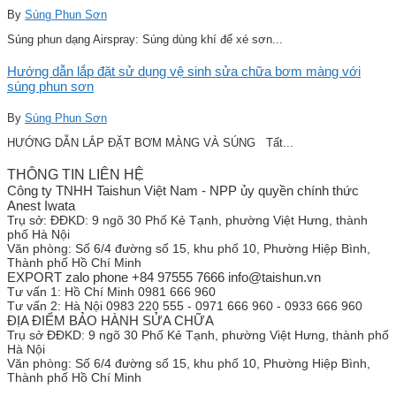
By
Súng Phun Sơn
Súng phun dạng Airspray: Súng dùng khí để xé sơn...
Hướng dẫn lắp đặt sử dụng vệ sinh sửa chữa bơm màng với
súng phun sơn
By
Súng Phun Sơn
HƯỚNG DẪN LẮP ĐẶT BƠM MÀNG VÀ SÚNG Tất...
THÔNG TIN LIÊN HỆ
Công ty TNHH Taishun Việt Nam - NPP ủy quyền chính thức
Anest Iwata
Trụ sở:
ĐĐKD: 9 ngõ 30 Phố Kẻ Tạnh, phường Việt Hưng, thành
phố Hà Nội
Văn phòng:
Số 6/4 đường số 15, khu phố 10, Phường Hiệp Bình,
Thành phố Hồ Chí Minh
EXPORT zalo phone +84 97555 7666 info@taishun.vn
Tư vấn 1:
Hồ Chí Minh 0981 666 960
Tư vấn 2:
Hà Nội 0983 220 555 - 0971 666 960 - 0933 666 960
ĐỊA ĐIỂM BẢO HÀNH SỬA CHỮA
Trụ sở
ĐĐKD: 9 ngõ 30 Phố Kẻ Tạnh, phường Việt Hưng, thành phố
Hà Nội
Văn phòng:
Số 6/4 đường số 15, khu phố 10, Phường Hiệp Bình,
Thành phố Hồ Chí Minh