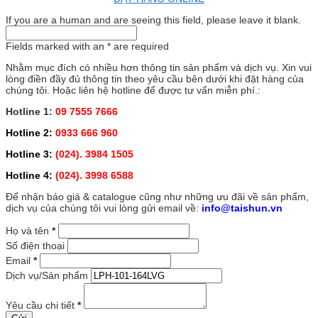
If you are a human and are seeing this field, please leave it blank.
Fields marked with an
*
are required
Nhằm mục đích có nhiều hơn thông tin sản phẩm và dịch vụ. Xin vui
lòng điền đầy đủ thông tin theo yêu cầu bên dưới khi đặt hàng của
chúng tôi. Hoặc liên hệ hotline để được tư vấn miễn phí.:
Hotline 1:
09 7555 7666
Hotline 2:
0933 666 960
Hotline 3:
(024). 3984 1505
Hotline 4:
(024). 3998 6588
Để nhận báo giá & catalogue cũng như những ưu đãi về sản phẩm,
dịch vụ của chúng tôi vui lòng gửi email về:
info@taishun.vn
Họ và tên
*
Số điện thoại
Email
*
Dịch vụ/Sản phẩm
Yêu cầu chi tiết
*