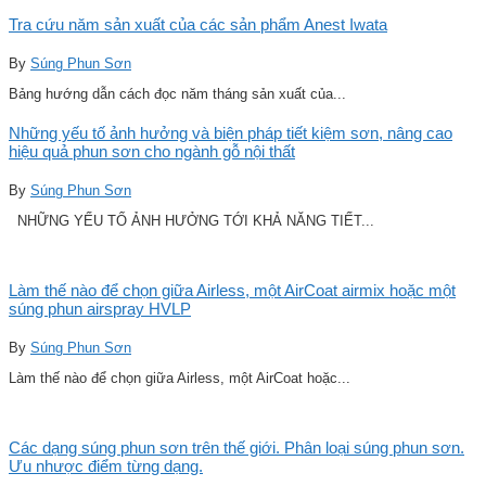
Tra cứu năm sản xuất của các sản phẩm Anest Iwata
By
Súng Phun Sơn
Bảng hướng dẫn cách đọc năm tháng sản xuất của...
Những yếu tố ảnh hưởng và biện pháp tiết kiệm sơn, nâng cao
hiệu quả phun sơn cho ngành gỗ nội thất
By
Súng Phun Sơn
NHỮNG YẾU TỐ ẢNH HƯỞNG TỚI KHẢ NĂNG TIẾT...
Làm thế nào để chọn giữa Airless, một AirCoat airmix hoặc một
súng phun airspray HVLP
By
Súng Phun Sơn
Làm thế nào để chọn giữa Airless, một AirCoat hoặc...
Các dạng súng phun sơn trên thế giới. Phân loại súng phun sơn.
Ưu nhược điểm từng dạng.