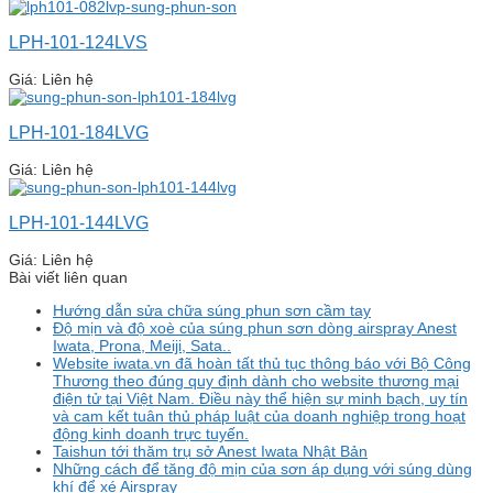
LPH-101-124LVS
Giá: Liên hệ
LPH-101-184LVG
Giá: Liên hệ
LPH-101-144LVG
Giá: Liên hệ
Bài viết liên quan
Hướng dẫn sửa chữa súng phun sơn cầm tay
Độ mịn và độ xoè của súng phun sơn dòng airspray Anest
Iwata, Prona, Meiji, Sata..
Website iwata.vn đã hoàn tất thủ tục thông báo với Bộ Công
Thương theo đúng quy định dành cho website thương mại
điện tử tại Việt Nam. Điều này thể hiện sự minh bạch, uy tín
và cam kết tuân thủ pháp luật của doanh nghiệp trong hoạt
động kinh doanh trực tuyến.
Taishun tới thăm trụ sở Anest Iwata Nhật Bản
Những cách để tăng độ mịn của sơn áp dụng với súng dùng
khí để xé Airspray