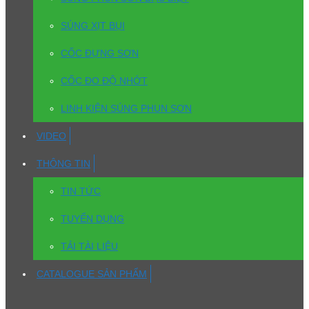
SÚNG XỊT BỤI
CỐC ĐỰNG SƠN
CỐC ĐO ĐỘ NHỚT
LINH KIỆN SÚNG PHUN SƠN
VIDEO
THÔNG TIN
TIN TỨC
TUYỂN DỤNG
TẢI TÀI LIỆU
CATALOGUE SẢN PHẨM