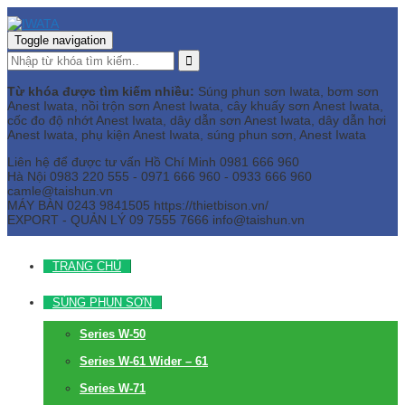
Toggle navigation
Từ khóa được tìm kiếm nhiều:
Súng phun sơn Iwata, bơm sơn
Anest Iwata, nồi trộn sơn Anest Iwata, cây khuấy sơn Anest Iwata,
cốc đo độ nhớt Anest Iwata, dây dẫn sơn Anest Iwata, dây dẫn hơi
Anest Iwata, phụ kiện Anest Iwata, súng phun sơn, Anest Iwata
Liên hệ để được tư vấn
Hồ Chí Minh
0981 666 960
Hà Nội
0983 220 555 - 0971 666 960 - 0933 666 960
camle@taishun.vn
MÁY BÀN
0243 9841505 https://thietbison.vn/
EXPORT - QUẢN LÝ
09 7555 7666
info@taishun.vn
TRANG CHỦ
SÚNG PHUN SƠN
Series W-50
Series W-61 Wider – 61
Series W-71