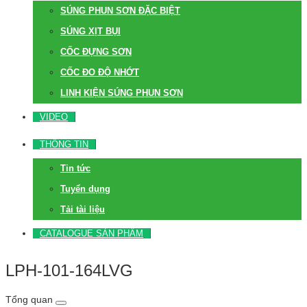
SÚNG PHUN SƠN ĐẶC BIỆT
SÚNG XỊT BỤI
CỐC ĐỰNG SƠN
CỐC ĐO ĐỘ NHỚT
LINH KIỆN SÚNG PHUN SƠN
VIDEO
THÔNG TIN
Tin tức
Tuyển dụng
Tải tài liệu
CATALOGUE SẢN PHẨM
LPH-101-164LVG
Tổng quan