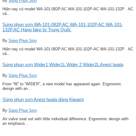
By
Súng Phun Sơn
Hiện nay có model WA-101-082P.AC WA-101-102P-AC WA-101-132P . AC
và...
Súng phun sơn WA-101-082P.AC WA-101-102P.AC WA-101-
132P.AC Hàng fake từ Trung Quốc
By
Súng Phun Sơn
Hiện nay có model WA-101-082P.AC WA-101-102P-AC WA-101-132P . AC
và...
Súng phun sơn Wider1 Wider1L Wider 2 Wider2L Anest Iwata
By
Súng Phun Sơn
From “W” to “WIDER”, a new model has appeared again .Ergonomic
design with an...
Súng phun sơn Anest Iwata dòng Kiwami
By
Súng Phun Sơn
Air valve seat set with little individual difference .Ergonomic design with
an emphasis...