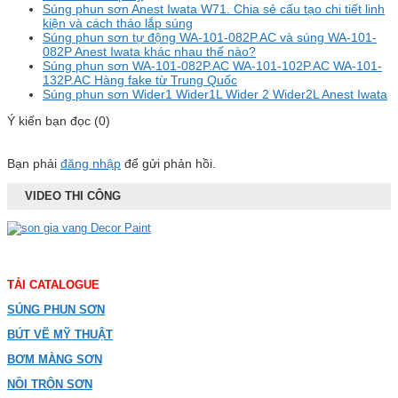
Súng phun sơn Anest Iwata W71. Chia sẻ cấu tạo chi tiết linh
kiện và cách tháo lắp súng
Súng phun sơn tự động WA-101-082P.AC và súng WA-101-
082P Anest Iwata khác nhau thế nào?
Súng phun sơn WA-101-082P.AC WA-101-102P.AC WA-101-
132P.AC Hàng fake từ Trung Quốc
Súng phun sơn Wider1 Wider1L Wider 2 Wider2L Anest Iwata
Ý kiến bạn đọc (0)
Bạn phải
đăng nhập
để gửi phản hồi.
VIDEO THI CÔNG
TẢI CATALOGUE
SÚNG PHUN SƠN
BÚT VẼ MỸ THUẬT
BƠM MÀNG SƠN
NỒI TRỘN SƠN