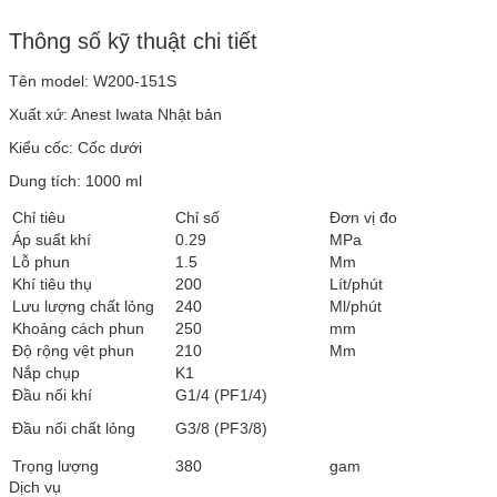
Thông số kỹ thuật chi tiết
Tên model: W200-151S
Xuất xứ: Anest Iwata Nhật bản
Kiểu cốc: Cốc dưới
Dung tích: 1000 ml
Chỉ tiêu
Chỉ số
Đơn vị đo
Áp suất khí
0.29
MPa
Lỗ phun
1.5
Mm
Khí tiêu thụ
200
Lít/phút
Lưu lượng chất lỏng
240
Ml/phút
Khoảng cách phun
250
mm
Độ rộng vệt phun
210
Mm
Nắp chụp
K1
Đầu nối khí
G1/4 (PF1/4)
Đầu nối chất lỏng
G3/8 (PF3/8)
Trọng lượng
380
gam
Dịch vụ