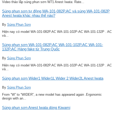
Video tháo lắp súng phun sơn W71 Anest Iwata: Rate...
Súng phun sơn tự động WA-101-082P.AC và súng WA-101-082P
Anest Iwata khác nhau thế nào?
By
Súng Phun Sơn
Hiện nay có model WA-101-082P.AC WA-101-102P-AC WA-101-132P . AC
và...
Súng phun sơn WA-101-082P.AC WA-101-102P.AC WA-101-
132P.AC Hàng fake từ Trung Quốc
By
Súng Phun Sơn
Hiện nay có model WA-101-082P.AC WA-101-102P-AC WA-101-132P . AC
và...
Súng phun sơn Wider1 Wider1L Wider 2 Wider2L Anest Iwata
By
Súng Phun Sơn
From “W” to “WIDER”, a new model has appeared again .Ergonomic
design with an...
Súng phun sơn Anest Iwata dòng Kiwami