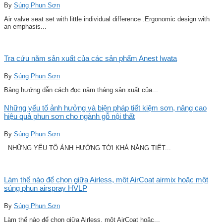
By
Súng Phun Sơn
Air valve seat set with little individual difference .Ergonomic design with
an emphasis...
Tra cứu năm sản xuất của các sản phẩm Anest Iwata
By
Súng Phun Sơn
Bảng hướng dẫn cách đọc năm tháng sản xuất của...
Những yếu tố ảnh hưởng và biện pháp tiết kiệm sơn, nâng cao
hiệu quả phun sơn cho ngành gỗ nội thất
By
Súng Phun Sơn
NHỮNG YẾU TỐ ẢNH HƯỞNG TỚI KHẢ NĂNG TIẾT...
Làm thế nào để chọn giữa Airless, một AirCoat airmix hoặc một
súng phun airspray HVLP
By
Súng Phun Sơn
Làm thế nào để chọn giữa Airless, một AirCoat hoặc...