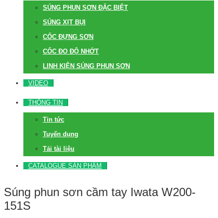
SÚNG PHUN SƠN ĐẶC BIỆT
SÚNG XỊT BỤI
CỐC ĐỰNG SƠN
CỐC ĐO ĐỘ NHỚT
LINH KIỆN SÚNG PHUN SƠN
VIDEO
THÔNG TIN
Tin tức
Tuyển dụng
Tải tài liệu
CATALOGUE SẢN PHẨM
Súng phun sơn cầm tay Iwata W200-
151S