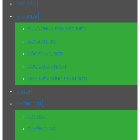
DÂY DẪN
PHỤ KIỆN
SÚNG PHUN SƠN ĐẶC BIỆT
SÚNG XỊT BỤI
CỐC ĐỰNG SƠN
CỐC ĐO ĐỘ NHỚT
LINH KIỆN SÚNG PHUN SƠN
VIDEO
THÔNG TIN
TIN TỨC
TUYỂN DỤNG