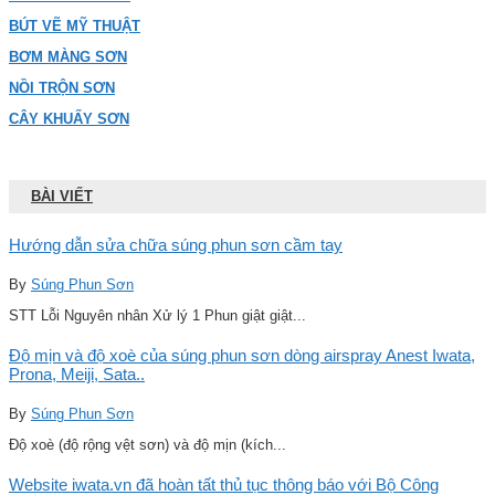
BÚT VẼ MỸ THUẬT
BƠM MÀNG SƠN
NỒI TRỘN SƠN
CÂY KHUẤY SƠN
BÀI VIẾT
Hướng dẫn sửa chữa súng phun sơn cầm tay
By
Súng Phun Sơn
STT Lỗi Nguyên nhân Xử lý 1 Phun giật giật...
Độ mịn và độ xoè của súng phun sơn dòng airspray Anest Iwata,
Prona, Meiji, Sata..
By
Súng Phun Sơn
Độ xoè (độ rộng vệt sơn) và độ mịn (kích...
Website iwata.vn đã hoàn tất thủ tục thông báo với Bộ Công