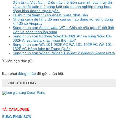
điện tử tại Việt Nam. Điều này thể hiện sự minh bạch, uy tín
và cam kết tuân thủ pháp luật của doanh nghiệp trong hoạt
động kinh doanh trực tuyến.
Taishun tới thăm trụ sở Anest Iwata Nhật Bản
Những cách để tăng độ mịn của sơn áp dụng với súng dùng
khí để xé Airspray
Súng phun sơn Anest Iwata W71. Chia sẻ cấu tạo chi tiết linh
kiện và cách tháo lắp súng
Súng phun sơn tự động WA-101-082P.AC và súng WA-101-
082P Anest Iwata khác nhau thế nào?
Súng phun sơn WA-101-082P.AC WA-101-102P.AC WA-101-
132P.AC Hàng fake từ Trung Quốc
Súng phun sơn Wider1 Wider1L Wider 2 Wider2L Anest Iwata
Ý kiến bạn đọc (0)
Bạn phải
đăng nhập
để gửi phản hồi.
VIDEO THI CÔNG
TẢI CATALOGUE
SÚNG PHUN SƠN