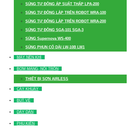
SÚNG TỰ ĐỘNG ÁP SUẤT THẤP LPA-200
SÚNG TỰ ĐỘNG LẮP TRÊN ROBOT WRA-100
SÚNG TỰ ĐỘNG LẮP TRÊN ROBOT WRA-200
SÚNG TỰ ĐỘNG SGA-101 SGA-3
SÚNG Supernova WS-400
SÚNG PHUN CỔ DÀI LW-10B LW1
MÁY NÉN KHÍ
BƠM MÀNG, NỒI TRỘN
THIẾT BỊ SƠN AIRLESS
CÂY KHUẤY
BÚT VẼ
DÂY DẪN
PHỤ KIỆN