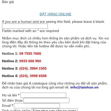
Báo giá
ĐẶT HÀNG ONLINE
If you are a human and are seeing this field, please leave it blank.
Fields marked with an
*
are required
Nhằm mục đích có nhiều hơn thông tin sản phẩm và dịch vụ. Xin vui
lòng điền đầy đủ thông tin theo yêu cầu bên dưới khi đặt hàng của
chúng tôi. Hoặc liên hệ hotline để được tư vấn miễn phí.:
Hotline 1:
09 7555 7666
Hotline 2:
0933 666 960
Hotline 3:
(024). 3984 1505
Hotline 4:
(024). 3998 6588
Để nhận báo giá & catalogue cũng như những ưu đãi về sản phẩm,
dịch vụ của chúng tôi vui lòng gửi email về:
info@taishun.vn
Họ và tên
*
Số điện thoại
Email
*
Dịch vụ/Sản phẩm