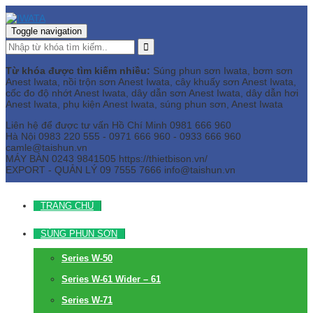
Toggle navigation
Từ khóa được tìm kiếm nhiều:
Súng phun sơn Iwata, bơm sơn
Anest Iwata, nồi trộn sơn Anest Iwata, cây khuấy sơn Anest Iwata,
cốc đo độ nhớt Anest Iwata, dây dẫn sơn Anest Iwata, dây dẫn hơi
Anest Iwata, phụ kiện Anest Iwata, súng phun sơn, Anest Iwata
Liên hệ để được tư vấn
Hồ Chí Minh
0981 666 960
Hà Nội
0983 220 555 - 0971 666 960 - 0933 666 960
camle@taishun.vn
MÁY BÀN
0243 9841505 https://thietbison.vn/
EXPORT - QUẢN LÝ
09 7555 7666
info@taishun.vn
TRANG CHỦ
SÚNG PHUN SƠN
Series W-50
Series W-61 Wider – 61
Series W-71