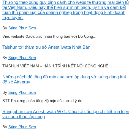
Thương theo đúng quy định dành cho website thương mại điện tử
tại Việt Nam. Điều này thể hiện sự minh bạch, uy tín và cam kết
tuân thủ pháp luật của doanh nghiệp trong hoạt động kinh doanh
trực tuyến.
By
Súng Phun Sơn
Việc website được xác nhận thông báo với Bộ Công...
Taishun tới thăm trụ sở Anest Iwata Nhật Bản
By
Súng Phun Sơn
TAISHUN VIỆT NAM – HÀNH TRÌNH KẾT NỐI CÔNG NGHỆ...
Những cách để tăng độ mịn của sơn áp dụng với súng dùng khí
để xé Airspray
By
Súng Phun Sơn
STT Phương pháp tăng độ mịn của sơn Lý do...
Súng phun sơn Anest Iwata W71. Chia sẻ cấu tạo chi tiết linh kiện
và cách tháo lắp súng
By
Súng Phun Sơn