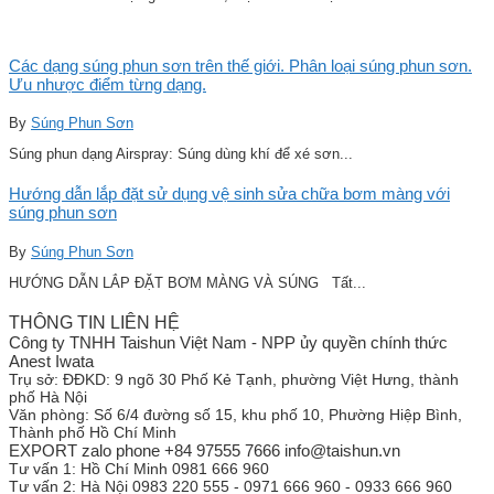
Các dạng súng phun sơn trên thế giới. Phân loại súng phun sơn.
Ưu nhược điểm từng dạng.
By
Súng Phun Sơn
Súng phun dạng Airspray: Súng dùng khí để xé sơn...
Hướng dẫn lắp đặt sử dụng vệ sinh sửa chữa bơm màng với
súng phun sơn
By
Súng Phun Sơn
HƯỚNG DẪN LẮP ĐẶT BƠM MÀNG VÀ SÚNG Tất...
THÔNG TIN LIÊN HỆ
Công ty TNHH Taishun Việt Nam - NPP ủy quyền chính thức
Anest Iwata
Trụ sở:
ĐĐKD: 9 ngõ 30 Phố Kẻ Tạnh, phường Việt Hưng, thành
phố Hà Nội
Văn phòng:
Số 6/4 đường số 15, khu phố 10, Phường Hiệp Bình,
Thành phố Hồ Chí Minh
EXPORT zalo phone +84 97555 7666 info@taishun.vn
Tư vấn 1:
Hồ Chí Minh 0981 666 960
Tư vấn 2:
Hà Nội 0983 220 555 - 0971 666 960 - 0933 666 960