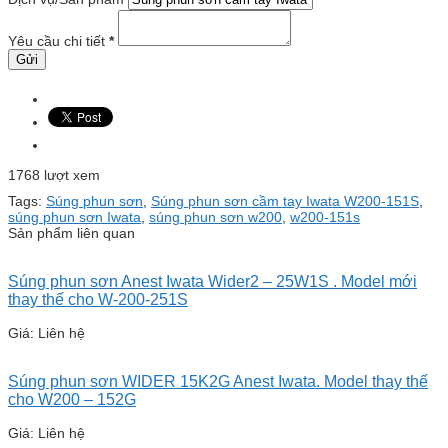
Yêu cầu chi tiết
*
1768 lượt xem
Tags:
Súng phun sơn
,
Súng phun sơn cầm tay Iwata W200-151S
,
súng phun sơn Iwata
,
súng phun sơn w200
,
w200-151s
Sản phẩm liên quan
Súng phun sơn Anest Iwata Wider2 – 25W1S . Model mới
thay thế cho W-200-251S
Giá: Liên hệ
Súng phun sơn WIDER 15K2G Anest Iwata. Model thay thế
cho W200 – 152G
Giá: Liên hệ