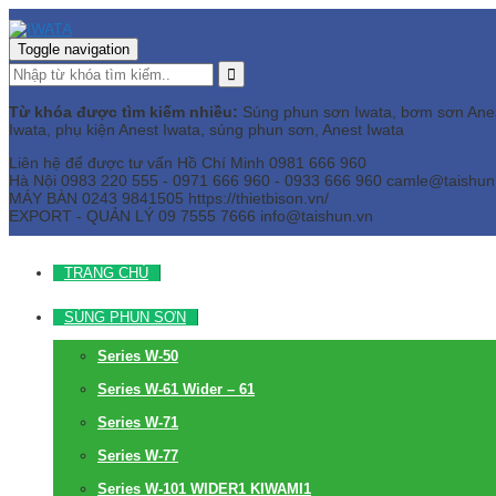
Toggle navigation
Từ khóa được tìm kiếm nhiều:
Súng phun sơn Iwata, bơm sơn Anest 
Iwata, phụ kiện Anest Iwata, súng phun sơn, Anest Iwata
Liên hệ để được tư vấn
Hồ Chí Minh
0981 666 960
Hà Nội
0983 220 555 - 0971 666 960 - 0933 666 960
camle@taishun
MÁY BÀN
0243 9841505 https://thietbison.vn/
EXPORT - QUẢN LÝ
09 7555 7666
info@taishun.vn
TRANG CHỦ
SÚNG PHUN SƠN
Series W-50
Series W-61 Wider – 61
Series W-71
Series W-77
Series W-101 WIDER1 KIWAMI1