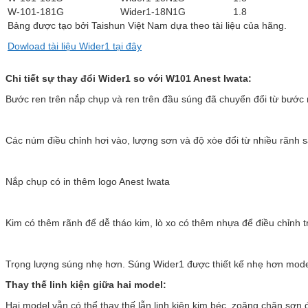
W-101-181G
Wider1-18N1G
1.8
Bảng được tạo bởi Taishun Việt Nam dựa theo tài liệu của hãng.
Dowload tài liệu Wider1 tại đây
Chi tiết sự thay đổi Wider1 so với W101 Anest Iwata:
Bước ren trên nắp chụp và ren trên đầu súng đã chuyển đổi từ bước 
Các núm điều chỉnh hơi vào, lượng sơn và độ xòe đổi từ nhiều rãnh s
Nắp chụp có in thêm logo Anest Iwata
Kim có thêm rãnh để dễ tháo kim, lò xo có thêm nhựa để điều chỉnh t
Trọng lượng súng nhẹ hơn. Súng Wider1 được thiết kế nhẹ hơn mod
Thay thế linh kiện giữa hai model:
Hai model vẫn có thể thay thế lẫn linh kiện kim béc, zoăng chặn sơ