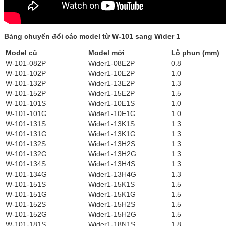
Bảng chuyển đổi các model từ W-101 sang Wider 1
Model cũ
Model mới
Lỗ phun (mm)
W-101-082P
Wider1-08E2P
0.8
W-101-102P
Wider1-10E2P
1.0
W-101-132P
Wider1-13E2P
1.3
W-101-152P
Wider1-15E2P
1.5
W-101-101S
Wider1-10E1S
1.0
W-101-101G
Wider1-10E1G
1.0
W-101-131S
Wider1-13K1S
1.3
W-101-131G
Wider1-13K1G
1.3
W-101-132S
Wider1-13H2S
1.3
W-101-132G
Wider1-13H2G
1.3
W-101-134S
Wider1-13H4S
1.3
W-101-134G
Wider1-13H4G
1.3
W-101-151S
Wider1-15K1S
1.5
W-101-151G
Wider1-15K1G
1.5
W-101-152S
Wider1-15H2S
1.5
W-101-152G
Wider1-15H2G
1.5
W-101-181S
Wider1-18N1S
1.8