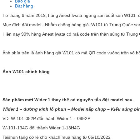
Báo giá
Đặt hàng
Từ tháng 9 năm 2019, hãng Anest Iwata ngưng sản xuất seri W101 đ
Mục đích đổi model : Nhằm chống hàng giả W101 từ Trung Quốc sa
Hiện nay 99% hàng Anest Iwata có mã code trên thân súng từ Trung 
Ảnh phía trên là ảnh hàng giả W101 có mã QR code vuông trên vỏ hộ
Ảnh W101 chính hãng
Sản phẩm mới Wider 1 thay thế có nguyên tắc đặt model sau.
Wider 1 – đường kính lỗ phun – Model nắp chụp – Kiểu súng bìn
VD: W-101-082P đổi thành Wider 1 – 08E2P
W-101-134G đổi thành Wider 1-13H4G
Taishun tặng cờ lê cho khách mua hàng từ 06/10/2022