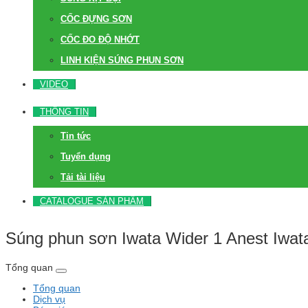
CỐC ĐỰNG SƠN
CỐC ĐO ĐỘ NHỚT
LINH KIỆN SÚNG PHUN SƠN
VIDEO
THÔNG TIN
Tin tức
Tuyển dụng
Tải tài liệu
CATALOGUE SẢN PHẨM
Súng phun sơn Iwata Wider 1 Anest Iwat
Tổng quan
Tổng quan
Dịch vụ