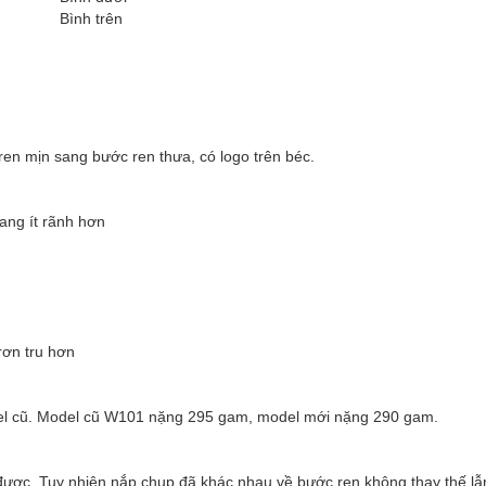
Bình trên
ren mịn sang bước ren thưa, có logo trên béc.
ang ít rãnh hơn
rơn tru hơn
el cũ. Model cũ W101 nặng 295 gam, model mới nặng 290 gam.
n được. Tuy nhiên nắp chụp đã khác nhau về bước ren không thay thế l