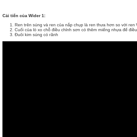
Cải tiến của Wider 1:
Ren trên súng và ren của nắp chụp là ren thưa hơn so với re
Cuối của lò xo chỗ điều chỉnh sơn có thêm miếng nhựa để điều
Đuôi kim súng có rãnh