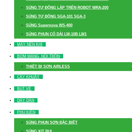
SÚNG TỰ ĐỘNG LẮP TRÊN ROBOT WRA-200
SÚNG TỰ ĐỘNG SGA-101 SGA-3
SÚNG Supernova WS-400
SÚNG PHUN CỔ DÀI LW-10B LW1
MÁY NÉN KHÍ
BƠM MÀNG, NỒI TRỘN
THIẾT BỊ SƠN AIRLESS
CÂY KHUẤY
BÚT VẼ
DÂY DẪN
PHỤ KIỆN
SÚNG PHUN SƠN ĐẶC BIỆT
SÚNG XỊT BỤI