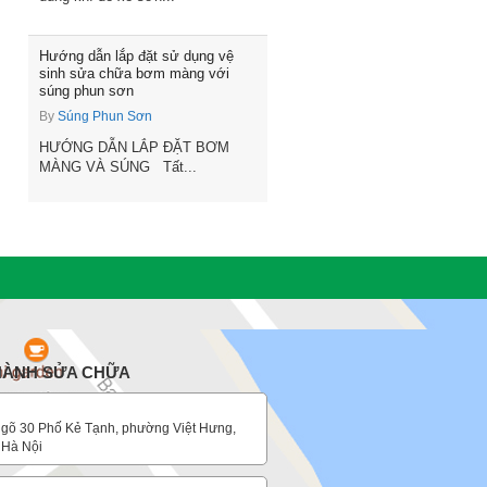
Hướng dẫn lắp đặt sử dụng vệ
sinh sửa chữa bơm màng với
súng phun sơn
By
Súng Phun Sơn
HƯỚNG DẪN LẮP ĐẶT BƠM
MÀNG VÀ SÚNG Tất...
 HÀNH SỬA CHỮA
gõ 30 Phố Kẻ Tạnh, phường Việt Hưng,
 Hà Nội