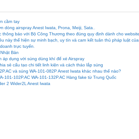
n cầm tay
 dòng airspray Anest Iwata, Prona, Meiji, Sata..
tục thông báo với Bộ Công Thương theo đúng quy định dành cho websit
ều này thể hiện sự minh bạch, uy tín và cam kết tuân thủ pháp luật của
doanh trực tuyến.
a Nhật Bản
 áp dụng với súng dùng khí để xé Airspray
 sẻ cấu tạo chi tiết linh kiện và cách tháo lắp súng
2P.AC và súng WA-101-082P Anest Iwata khác nhau thế nào?
A-101-102P.AC WA-101-132P.AC Hàng fake từ Trung Quốc
er 2 Wider2L Anest Iwata