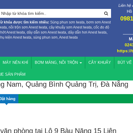
Liên hệ
Hồ
0981
Từ khóa được tìm kiếm nhiều:
Súng phun sơn Iwata, bơm sơn Anest
wata, nồi trộn sơn Anest Iwata, cây khuấy sơn Anest Iwata, cốc đo độ
hớt Anest Iwata, dây dẫn sơn Anest Iwata, dây dẫn hơi Anest Iwata,
hụ kiện Anest Iwata, súng phun sơn, Anest Iwata
M
024
https://
MÁY NÉN KHÍ
BƠM MÀNG, NỒI TRỘN
CÂY KHUẤY
BÚT VẼ
UE SẢN PHẨM
ng Nam, Quảng Bình Quảng Trị, Đà Nẵng
Đặt hàng
ăn phòng tại Lô 9 Bàu Năng 15 Liên