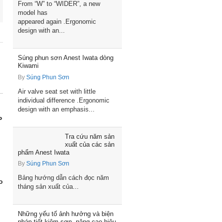
From “W” to “WIDER”, a new
model has
appeared again .Ergonomic
design with an...
Súng phun sơn Anest Iwata dòng
Kiwami
By
Súng Phun Sơn
Air valve seat set with little
individual difference .Ergonomic
design with an emphasis...
P
Tra cứu năm sản
xuất của các sản
phẩm Anest Iwata
By
Súng Phun Sơn
Bảng hướng dẫn cách đọc năm
o
tháng sản xuất của...
Những yếu tố ảnh hưởng và biện
pháp tiết kiệm sơn, nâng cao hiệu