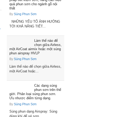
quả phun sơn cho ngành gỗ nội
thất
By
Súng Phun Sơn
NHỮNG YẾU TỐ ẢNH HƯỞNG
TỚI KHẢ NĂNG TIẾT...
e
Làm thế nào để
chọn giữa Airless,
một AirCoat airmix hoặc một súng
phun airspray HVLP
By
Súng Phun Sơn
Làm thế nào để chọn giữa Airless,
một AirCoat hoặc...
Các dạng súng
phun sơn trên thế
giới. Phân loại súng phun sơn.
Ưu nhược điểm từng dạng.
By
Súng Phun Sơn
Súng phun dạng Airspray: Súng
dùng khí để xé sơn...