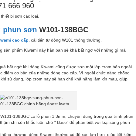
71 666 960
iết bị sơn các loại.
 phun sơn
W101-138BGC
wami cao cấp
, cải tiến từ dòng W101 thông thường.
ng sản phẩm Kiwami này hẳn bạn sẽ khá bất ngờ với những gì mà
uá bất ngờ khi dòng Kiwami cũng được sơn một lớp crom bên ngoài
ặc điểm cơ bản của những dòng cao cấp. Vì ngoài chức năng chống
 khi sử dụng, lớp crom này sẽ hạn chế khả năng làm xỉn màu, giúp
01-138BGC chính hãng Anest Iwata
 W101-138BGC có lỗ phun 1.3mm, chuyên dùng trong quá trình phun
thậm chí còn khắc luôn chữ “ Base” để phân biệt với loại súng phun
thông thường, dòng Kiwami thường có độ xòe lớn hơn, giúp tiết kiệm