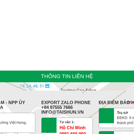
THÔNG TIN LIÊN HỆ
M - NPP ỦY
EXPORT ZALO PHONE
ĐỊA ĐIỂM BẢO
TA
+84 97555 7666
INFO@TAISHUN.VN
Trụ sở
ĐĐKD: 9 n
Tư vấn 1:
ường Việt Hưng,
thành phố
Hồ Chí Minh
0981 666 960