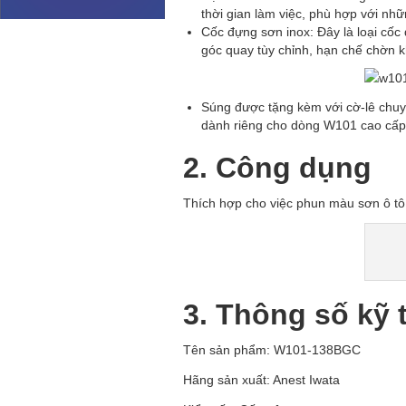
thời gian làm việc, phù hợp với nhữ
Cốc đựng sơn inox: Đây là loại cốc 
góc quay tùy chỉnh, hạn chế chờn 
Súng được tặng kèm với cờ-lê chuyê
dành riêng cho dòng W101 cao cấp
2. Công dụng
Thích hợp cho việc phun màu sơn ô t
3. Thông số kỹ 
Tên sản phẩm: W101-138BGC
Hãng sản xuất: Anest Iwata