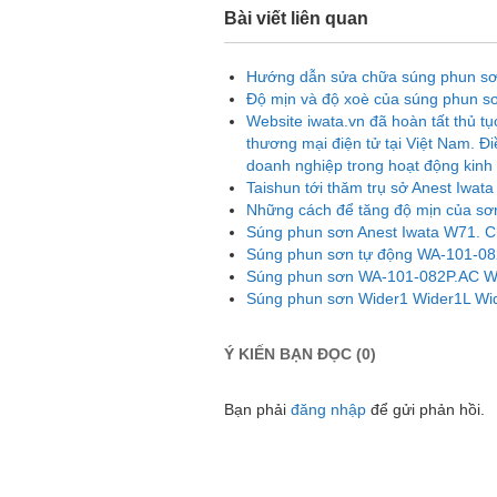
Bài viết liên quan
Hướng dẫn sửa chữa súng phun sơ
Độ mịn và độ xoè của súng phun sơn
Website iwata.vn đã hoàn tất thủ 
thương mại điện tử tại Việt Nam. Đi
doanh nghiệp trong hoạt động kinh 
Taishun tới thăm trụ sở Anest Iwat
Những cách để tăng độ mịn của sơn
Súng phun sơn Anest Iwata W71. Chia
Súng phun sơn tự động WA-101-08
Súng phun sơn WA-101-082P.AC W
Súng phun sơn Wider1 Wider1L Wid
Ý KIẾN BẠN ĐỌC (0)
Bạn phải
đăng nhập
để gửi phản hồi.