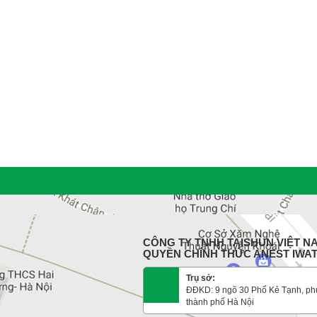
CÔNG TY TNHH TAISHUN VIỆT NA
QUYỀN CHÍNH THỨC ANEST IWA
Trụ sở:
ĐĐKD: 9 ngõ 30 Phố Kẻ Tạnh, ph
thành phố Hà Nội