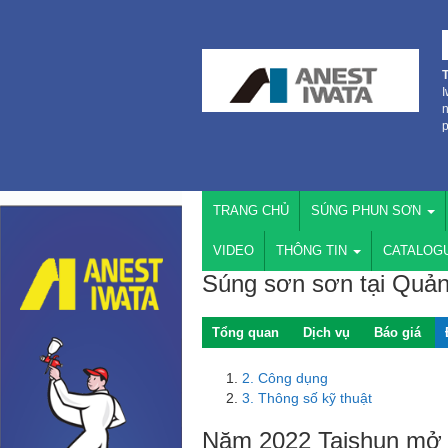
I
n
p
TRANG CHỦ
SÚNG PHUN SƠN
VIDEO
THÔNG TIN
CATALOG
Súng sơn sơn tại Quả
Tổng quan
Dịch vụ
Báo giá
2. Công dụng
3. Thông số kỹ thuật
Năm 2022 Taishun mở v