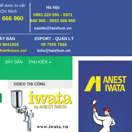
 để được tư vấn
Hà Nội
 Chí Minh
0983 220 555 - 0971
 666 960
666 960 - 0933 666 960
camle@taishun.vn
ÁY BÀN
EXPORT - QUẢN LÝ
3 9841505
09 7555 7666
thietbison.vn/
info@taishun.vn
DÂY DẪN
PHỤ KIỆN
VIDEO THI CÔNG