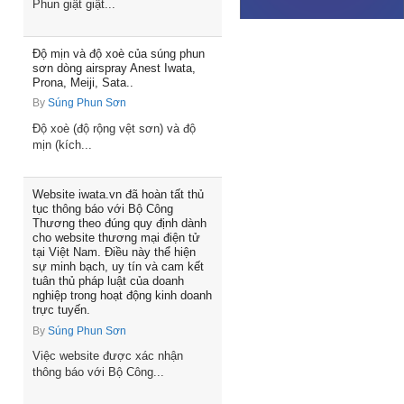
Phun giật giật...
Độ mịn và độ xoè của súng phun
sơn dòng airspray Anest Iwata,
Prona, Meiji, Sata..
By
Súng Phun Sơn
Độ xoè (độ rộng vệt sơn) và độ
mịn (kích...
Website iwata.vn đã hoàn tất thủ
tục thông báo với Bộ Công
Thương theo đúng quy định dành
cho website thương mại điện tử
tại Việt Nam. Điều này thể hiện
sự minh bạch, uy tín và cam kết
tuân thủ pháp luật của doanh
nghiệp trong hoạt động kinh doanh
trực tuyến.
By
Súng Phun Sơn
Việc website được xác nhận
thông báo với Bộ Công...