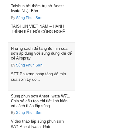
Taishun tới thăm trụ sở Anest
Iwata Nhật Bản
By
Súng Phun Sơn
TAISHUN VIỆT NAM – HÀNH
TRÌNH KẾT NỐI CÔNG NGHỆ...
Những cách để tăng độ mịn của
sơn áp dụng với súng dùng khí để
xé Airspray
By
Súng Phun Sơn
STT Phương pháp tăng độ mịn
của sơn Lý do...
Súng phun sơn Anest Iwata W71.
Chia sẻ cấu tạo chi tiết linh kiện
và cách tháo lắp súng
By
Súng Phun Sơn
Video tháo lắp súng phun sơn
W71 Anest Iwata: Rate...