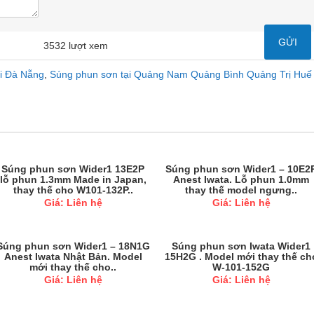
3532 lượt xem
i Đà Nẵng
,
Súng phun sơn tại Quảng Nam Quảng Bình Quảng Trị Huế
Súng phun sơn Wider1 13E2P
Súng phun sơn Wider1 – 10E2
lỗ phun 1.3mm Made in Japan,
Anest Iwata. Lỗ phun 1.0mm
thay thế cho W101-132P..
thay thế model ngưng..
Giá: Liên hệ
Giá: Liên hệ
Súng phun sơn Wider1 – 18N1G
Súng phun sơn Iwata Wider1
Anest Iwata Nhật Bản. Model
15H2G . Model mới thay thế ch
mới thay thế cho..
W-101-152G
Giá: Liên hệ
Giá: Liên hệ