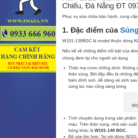
Chiểu, Đà Nẵng ĐT 09
Phục vụ sửa chữa bảo hành, cung cấp th
1. Đặc điểm của
Súng
W101-138BGC là model thuộc dòng
Ki
Nếu kể về những điểm nổi bật của dò
chúng đem lại cho người sử dụng.
Thân mạ crom chống dính: Không q
thân súng. Bởi đây đều là những đ
bám dính sơn, dễ dàng vệ sinh sau
súng lúc nào cũng sáng bóng.
W1
Tính chuyên dụng trong sản phẩm:
màu. Trên thân súng, nhà sản xuất 
bóng khác là
W101-148 BGC.
Độ xòe lớn hơn: So với dòng W101 