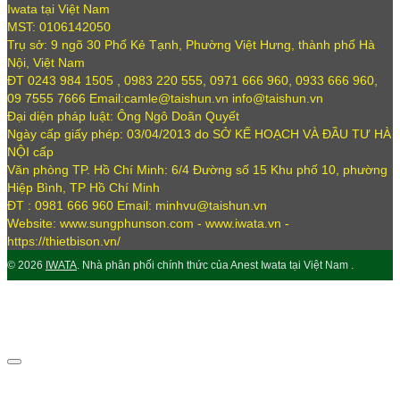
Iwata tại Việt Nam
MST: 0106142050
Trụ sở: 9 ngõ 30 Phố Kẻ Tạnh, Phường Việt Hưng, thành phố Hà
Nội, Việt Nam
ĐT 0243 984 1505 , 0983 220 555, 0971 666 960, 0933 666 960,
09 7555 7666 Email:camle@taishun.vn info@taishun.vn
Đại diện pháp luật: Ông Ngô Doãn Quyết
Ngày cấp giấy phép: 03/04/2013 do SỞ KẾ HOẠCH VÀ ĐẦU TƯ HÀ
NỘI cấp
Văn phòng TP. Hồ Chí Minh: 6/4 Đường số 15 Khu phố 10, phường
Hiệp Bình, TP Hồ Chí Minh
ĐT : 0981 666 960 Email: minhvu@taishun.vn
Website: www.sungphunson.com - www.iwata.vn -
https://thietbison.vn/
© 2026
IWATA
. Nhà phân phối chính thức của Anest Iwata tại Việt Nam .