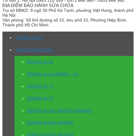
Tư vấn 2:
Hà Nội 0983 220 555 - 0971 666 960 - 0933 666 960
ĐỊA ĐIỂM BẢO HÀNH SỬA CHỮA
Trụ sở
ĐĐKD: 9 ngõ 30 Phố Kẻ Tạnh, phường Việt Hưng, thành phố
Hà Nội
Văn phòng:
Số 6/4 đường số 15, khu phố 10, Phường Hiệp Bình,
Thành phố Hồ Chí Minh
TRANG CHỦ
SÚNG PHUN SƠN
SERIES W-50
SERIES W-61 WIDER – 61
SERIES W-71
SERIES W-77
SERIES W-101 WIDER1 KIWAMI1
SERIES W-200 WIDER2
SERIES W-300 WIDER3