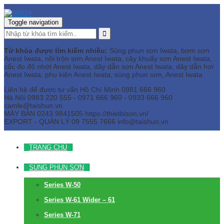
Toggle navigation
Từ khóa được tìm kiếm nhiều:
Súng phun sơn Iwata, bơm sơn
Anest Iwata, nồi trộn sơn Anest Iwata, cây khuấy sơn Anest Iwata,
cốc đo độ nhớt Anest Iwata, dây dẫn sơn Anest Iwata, dây dẫn hơi
Anest Iwata, phụ kiện Anest Iwata, súng phun sơn, Anest Iwata
Liên hệ để được tư vấn
Hồ Chí Minh
0981 666 960
Hà Nội
0983 220 555 - 0971 666 960 - 0933 666 960
camle@taishun.vn
MÁY BÀN
0243 9841505 https://thietbison.vn/
EXPORT - QUẢN LÝ
09 7555 7666
info@taishun.vn
TRANG CHỦ
SÚNG PHUN SƠN
Series W-50
Series W-61 Wider – 61
Series W-71