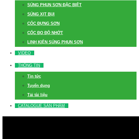
SÚNG PHUN SƠN ĐẶC BIỆT
SÚNG XỊT BỤI
CỐC ĐỰNG SƠN
CỐC ĐO ĐỘ NHỚT
LINH KIỆN SÚNG PHUN SƠN
VIDEO
THÔNG TIN
Tin tức
Tuyển dụng
Tải tài liệu
CATALOGUE SẢN PHẨM