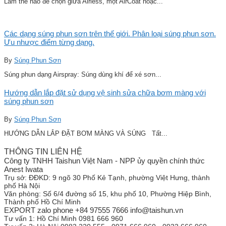
Làm thế nào để chọn giữa Airless, một AirCoat hoặc...
Các dạng súng phun sơn trên thế giới. Phân loại súng phun sơn.
Ưu nhược điểm từng dạng.
By
Súng Phun Sơn
Súng phun dạng Airspray: Súng dùng khí để xé sơn...
Hướng dẫn lắp đặt sử dụng vệ sinh sửa chữa bơm màng với
súng phun sơn
By
Súng Phun Sơn
HƯỚNG DẪN LẮP ĐẶT BƠM MÀNG VÀ SÚNG Tất...
THÔNG TIN LIÊN HỆ
Công ty TNHH Taishun Việt Nam - NPP ủy quyền chính thức
Anest Iwata
Trụ sở:
ĐĐKD: 9 ngõ 30 Phố Kẻ Tạnh, phường Việt Hưng, thành
phố Hà Nội
Văn phòng:
Số 6/4 đường số 15, khu phố 10, Phường Hiệp Bình,
Thành phố Hồ Chí Minh
EXPORT zalo phone +84 97555 7666 info@taishun.vn
Tư vấn 1:
Hồ Chí Minh 0981 666 960