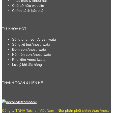
Thắc mắc & khiếu nại
Chủ sở hữu website
Chính sách bảo mật
TỪ KHÓA HOT
Súng phun sơn Anest Iwata
Súng xịt bụi Anest Iwata
Bơm sơn Anest Iwata
Nồi trộn sơn Anest Iwata
Phụ kiện Anest Iwata
Lưu ý khi đặt hàng
THANH TOÁN & LIÊN HỆ
Công ty TNHH Taishun Việt Nam - Nhà phân phối chính thức Anest