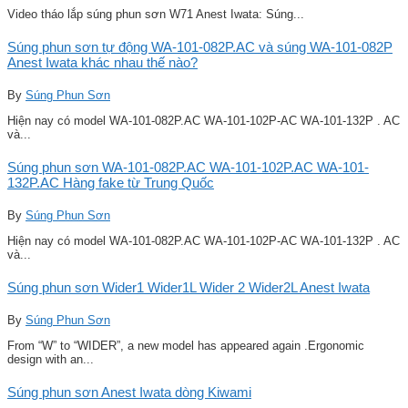
Video tháo lắp súng phun sơn W71 Anest Iwata: Súng...
Súng phun sơn tự động WA-101-082P.AC và súng WA-101-082P
Anest Iwata khác nhau thế nào?
By
Súng Phun Sơn
Hiện nay có model WA-101-082P.AC WA-101-102P-AC WA-101-132P . AC
và...
Súng phun sơn WA-101-082P.AC WA-101-102P.AC WA-101-
132P.AC Hàng fake từ Trung Quốc
By
Súng Phun Sơn
Hiện nay có model WA-101-082P.AC WA-101-102P-AC WA-101-132P . AC
và...
Súng phun sơn Wider1 Wider1L Wider 2 Wider2L Anest Iwata
By
Súng Phun Sơn
From “W” to “WIDER”, a new model has appeared again .Ergonomic
design with an...
Súng phun sơn Anest Iwata dòng Kiwami