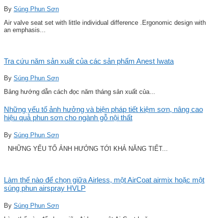
By
Súng Phun Sơn
Air valve seat set with little individual difference .Ergonomic design with
an emphasis...
Tra cứu năm sản xuất của các sản phẩm Anest Iwata
By
Súng Phun Sơn
Bảng hướng dẫn cách đọc năm tháng sản xuất của...
Những yếu tố ảnh hưởng và biện pháp tiết kiệm sơn, nâng cao
hiệu quả phun sơn cho ngành gỗ nội thất
By
Súng Phun Sơn
NHỮNG YẾU TỐ ẢNH HƯỞNG TỚI KHẢ NĂNG TIẾT...
Làm thế nào để chọn giữa Airless, một AirCoat airmix hoặc một
súng phun airspray HVLP
By
Súng Phun Sơn