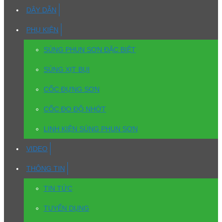
DÂY DẪN
PHỤ KIỆN
SÚNG PHUN SƠN ĐẶC BIỆT
SÚNG XỊT BỤI
CỐC ĐỰNG SƠN
CỐC ĐO ĐỘ NHỚT
LINH KIỆN SÚNG PHUN SƠN
VIDEO
THÔNG TIN
TIN TỨC
TUYỂN DỤNG