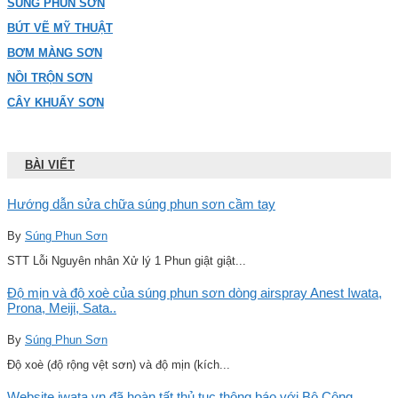
SÚNG PHUN SƠN
BÚT VẼ MỸ THUẬT
BƠM MÀNG SƠN
NỒI TRỘN SƠN
CÂY KHUẤY SƠN
BÀI VIẾT
Hướng dẫn sửa chữa súng phun sơn cầm tay
By
Súng Phun Sơn
STT Lỗi Nguyên nhân Xử lý 1 Phun giật giật...
Độ mịn và độ xoè của súng phun sơn dòng airspray Anest Iwata,
Prona, Meiji, Sata..
By
Súng Phun Sơn
Độ xoè (độ rộng vệt sơn) và độ mịn (kích...
Website iwata.vn đã hoàn tất thủ tục thông báo với Bộ Công