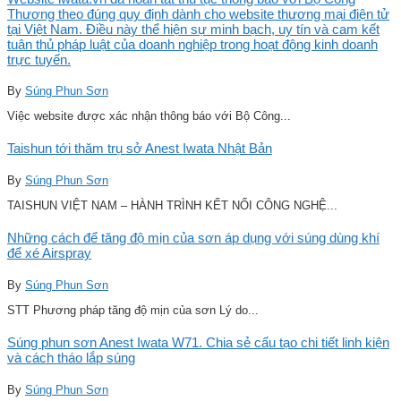
Thương theo đúng quy định dành cho website thương mại điện tử
tại Việt Nam. Điều này thể hiện sự minh bạch, uy tín và cam kết
tuân thủ pháp luật của doanh nghiệp trong hoạt động kinh doanh
trực tuyến.
By
Súng Phun Sơn
Việc website được xác nhận thông báo với Bộ Công...
Taishun tới thăm trụ sở Anest Iwata Nhật Bản
By
Súng Phun Sơn
TAISHUN VIỆT NAM – HÀNH TRÌNH KẾT NỐI CÔNG NGHỆ...
Những cách để tăng độ mịn của sơn áp dụng với súng dùng khí
để xé Airspray
By
Súng Phun Sơn
STT Phương pháp tăng độ mịn của sơn Lý do...
Súng phun sơn Anest Iwata W71. Chia sẻ cấu tạo chi tiết linh kiện
và cách tháo lắp súng
By
Súng Phun Sơn