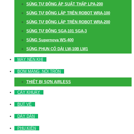
SÚNG TỰ ĐỘNG ÁP SUẤT THẤP LPA-200
SÚNG TỰ ĐỘNG LẮP TRÊN ROBOT WRA-100
SÚNG TỰ ĐỘNG LẮP TRÊN ROBOT WRA-200
SÚNG TỰ ĐỘNG SGA-101 SGA-3
SÚNG Supernova WS-400
SÚNG PHUN CỔ DÀI LW-10B LW1
MÁY NÉN KHÍ
BƠM MÀNG, NỒI TRỘN
THIẾT BỊ SƠN AIRLESS
CÂY KHUẤY
BÚT VẼ
DÂY DẪN
PHỤ KIỆN