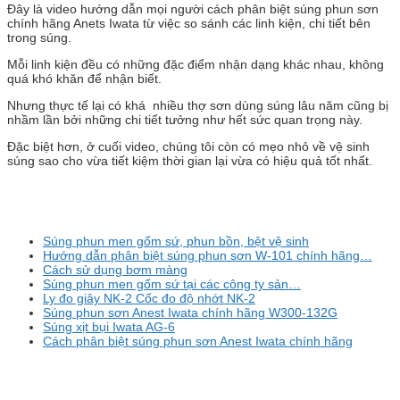
Đây là video hướng dẫn mọi người cách phân biệt súng phun sơn
chính hãng Anets Iwata từ việc so sánh các linh kiện, chi tiết bên
trong súng.
Mỗi linh kiện đều có những đặc điểm nhận dạng khác nhau, không
quá khó khăn để nhận biết.
Nhưng thực tế lại có khá nhiều thợ sơn dùng súng lâu năm cũng bị
nhầm lần bởi những chi tiết tưởng như hết sức quan trọng này.
Đặc biệt hơn, ở cuối video, chúng tôi còn có mẹo nhỏ về vệ sinh
súng sao cho vừa tiết kiệm thời gian lại vừa có hiệu quả tốt nhất.
Súng phun men gốm sứ, phun bồn, bệt vệ sinh
Hướng dẫn phân biệt súng phun sơn W-101 chính hãng…
Cách sử dụng bơm màng
Súng phun men gốm sứ tại các công ty sản…
Ly đo giây NK-2 Cốc đo độ nhớt NK-2
Súng phun sơn Anest Iwata chính hãng W300-132G
Súng xịt bụi Iwata AG-6
Cách phân biệt súng phun sơn Anest Iwata chính hãng