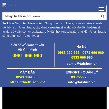
Togg
navig
Từ khóa được tìm kiếm nhiều:
Súng phun sơn Iwata, bơm sơn Anest Iwata,
nồi trộn sơn Anest Iwata, cây khuấy sơn Anest Iwata, cốc đo độ nhớt Anest
Iwata, dây dẫn sơn Anest Iwata, dây dẫn hơi Anest Iwata, phụ kiện Anest Iwata,
súng phun sơn, Anest Iwata
Liên hệ để được tư vấn
Hà Nội
Hồ Chí Minh
0983 220 555 - 0971 666 960 -
0981 666 960
0933 666 960
camle@taishun.vn
MÁY BÀN
EXPORT - QUẢN LÝ
0243 9841505
09 7555 7666
https://thietbison.vn/
info@taishun.vn