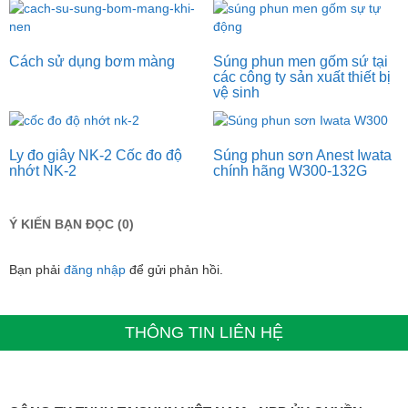
Cách sử dụng bơm màng
Súng phun men gốm sứ tại
các công ty sản xuất thiết bị
vệ sinh
Ly đo giây NK-2 Cốc đo độ
Súng phun sơn Anest Iwata
nhớt NK-2
chính hãng W300-132G
Ý KIẾN BẠN ĐỌC (0)
Bạn phải
đăng nhập
để gửi phản hồi.
THÔNG TIN LIÊN HỆ