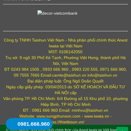
Công ty TNHH Taishun Việt Nam - Nhà phân phối chính thức Anest
Iwata tại Việt Nam
MST: 0106142050
Trụ sở: 9 ngõ 30 Phố Kẻ Tạnh, Phường Việt Hưng, thành phố Hà
Nội, Việt Nam
ĐT 0243 984 1505 , 0933 666 960 , 0983 220 555, 0971 666 960,
09 7555 7666 Email:camle@taishun.vn info@taishun.vn
Đại diện pháp luật: Ông Ngô Doãn Quyết
Ngày cấp giấy phép: 03/04/2013 do SỞ KẾ HOẠCH VÀ ĐẦU TƯ
HÀ NỘI cấp
Văn phòng TP. Hồ Chí Minh: 6/4 Đường số 15 Khu phố 10, phường
Hiệp Bình, TP Hồ Chí Minh
ĐT : 0981 666 960 Email: minhvu@taishun.vn
Website: www.sungphunson.com - www.iwata.vn -
https://thietbison.vn/
0981.666.960
© 2026
IWATA
. Nhà phân phối chính thức của Anest Iwata tại Việt Nam .