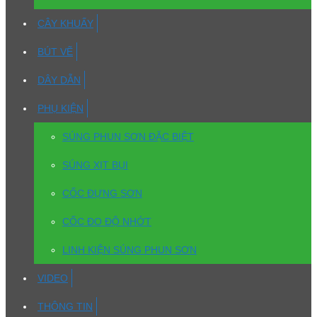
CÂY KHUẤY
BÚT VẼ
DÂY DẪN
PHỤ KIỆN
SÚNG PHUN SƠN ĐẶC BIỆT
SÚNG XỊT BỤI
CỐC ĐỰNG SƠN
CỐC ĐO ĐỘ NHỚT
LINH KIỆN SÚNG PHUN SƠN
VIDEO
THÔNG TIN