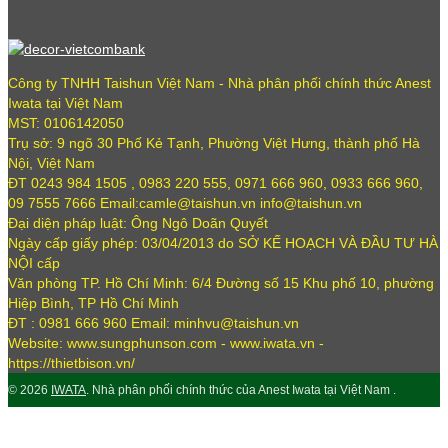
Công ty TNHH Taishun Việt Nam - Nhà phân phối chính thức Anest
Iwata tại Việt Nam
MST: 0106142050
Trụ sở: 9 ngõ 30 Phố Kẻ Tạnh, Phường Việt Hưng, thành phố Hà
Nội, Việt Nam
ĐT 0243 984 1505 , 0983 220 555, 0971 666 960, 0933 666 960,
09 7555 7666 Email:camle@taishun.vn info@taishun.vn
Đại diện pháp luật: Ông Ngô Doãn Quyết
Ngày cấp giấy phép: 03/04/2013 do SỞ KẾ HOẠCH VÀ ĐẦU TƯ HÀ
NỘI cấp
Văn phòng TP. Hồ Chí Minh: 6/4 Đường số 15 Khu phố 10, phường
Hiệp Bình, TP Hồ Chí Minh
ĐT : 0981 666 960 Email: minhvu@taishun.vn
Website: www.sungphunson.com - www.iwata.vn -
https://thietbison.vn/
© 2026
IWATA
. Nhà phân phối chính thức của Anest Iwata tại Việt Nam .