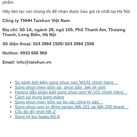
phẩm.
Hãy liên lạc với chúng tôi để nhận được báo giá rẻ nhất tại Hà Nội
Công ty TNHH Taishun Việt Nam
Địa chỉ: Số 1A, ngách 28, ngõ 105, Phố Thanh Am, Thượng
Thanh, Long Biên, Hà Nội
Số điện thoại: 024 3984 1505/ 024 3984 1508
Hotline: 0933 666 960
Email: info@taishun.vn
So sánh linh kiện súng phun sơn W101 chính hãng…
Súng phun men gốm sứ, phun bồn, bệt vệ sinh
Hướng dẫn phân biệt súng phun sơn W-101 chính hãng…
Cách sử dụng bơm màng
Súng phun men gốm sứ tại các công ty sản…
Súng phun sơn tự động series WA-101 và WA-200 Anest…
Cốc đo độ nhớt NK-2
Súng xịt bụi Iwata AG-6