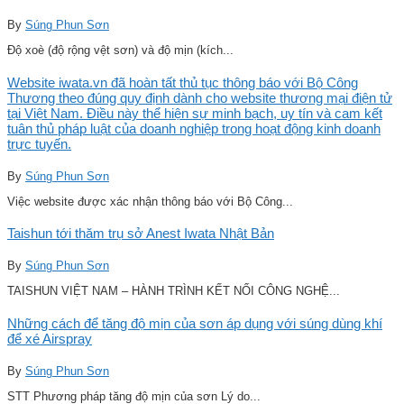
By
Súng Phun Sơn
Độ xoè (độ rộng vệt sơn) và độ mịn (kích...
Website iwata.vn đã hoàn tất thủ tục thông báo với Bộ Công
Thương theo đúng quy định dành cho website thương mại điện tử
tại Việt Nam. Điều này thể hiện sự minh bạch, uy tín và cam kết
tuân thủ pháp luật của doanh nghiệp trong hoạt động kinh doanh
trực tuyến.
By
Súng Phun Sơn
Việc website được xác nhận thông báo với Bộ Công...
Taishun tới thăm trụ sở Anest Iwata Nhật Bản
By
Súng Phun Sơn
TAISHUN VIỆT NAM – HÀNH TRÌNH KẾT NỐI CÔNG NGHỆ...
Những cách để tăng độ mịn của sơn áp dụng với súng dùng khí
để xé Airspray
By
Súng Phun Sơn
STT Phương pháp tăng độ mịn của sơn Lý do...