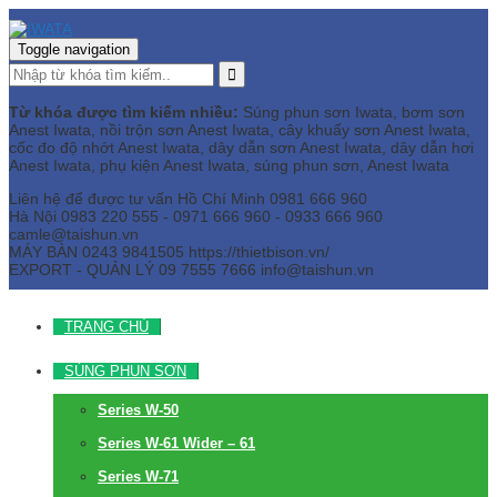
Toggle navigation
Từ khóa được tìm kiếm nhiều:
Súng phun sơn Iwata, bơm sơn
Anest Iwata, nồi trộn sơn Anest Iwata, cây khuấy sơn Anest Iwata,
cốc đo độ nhớt Anest Iwata, dây dẫn sơn Anest Iwata, dây dẫn hơi
Anest Iwata, phụ kiện Anest Iwata, súng phun sơn, Anest Iwata
Liên hệ để được tư vấn
Hồ Chí Minh
0981 666 960
Hà Nội
0983 220 555 - 0971 666 960 - 0933 666 960
camle@taishun.vn
MÁY BÀN
0243 9841505 https://thietbison.vn/
EXPORT - QUẢN LÝ
09 7555 7666
info@taishun.vn
TRANG CHỦ
SÚNG PHUN SƠN
Series W-50
Series W-61 Wider – 61
Series W-71