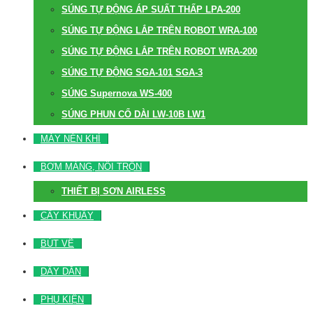
SÚNG TỰ ĐỘNG ÁP SUẤT THẤP LPA-200
SÚNG TỰ ĐỘNG LẮP TRÊN ROBOT WRA-100
SÚNG TỰ ĐỘNG LẮP TRÊN ROBOT WRA-200
SÚNG TỰ ĐỘNG SGA-101 SGA-3
SÚNG Supernova WS-400
SÚNG PHUN CỔ DÀI LW-10B LW1
MÁY NÉN KHÍ
BƠM MÀNG, NỒI TRỘN
THIẾT BỊ SƠN AIRLESS
CÂY KHUẤY
BÚT VẼ
DÂY DẪN
PHỤ KIỆN