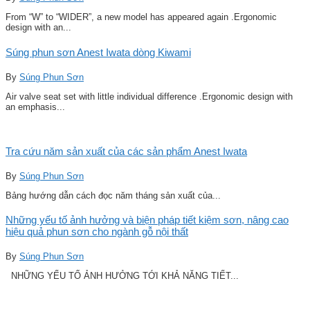
From “W” to “WIDER”, a new model has appeared again .Ergonomic
design with an...
Súng phun sơn Anest Iwata dòng Kiwami
By
Súng Phun Sơn
Air valve seat set with little individual difference .Ergonomic design with
an emphasis...
Tra cứu năm sản xuất của các sản phẩm Anest Iwata
By
Súng Phun Sơn
Bảng hướng dẫn cách đọc năm tháng sản xuất của...
Những yếu tố ảnh hưởng và biện pháp tiết kiệm sơn, nâng cao
hiệu quả phun sơn cho ngành gỗ nội thất
By
Súng Phun Sơn
NHỮNG YẾU TỐ ẢNH HƯỞNG TỚI KHẢ NĂNG TIẾT...