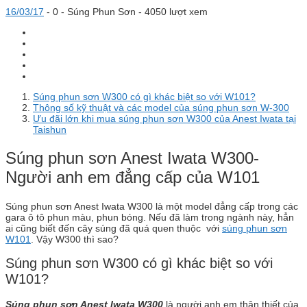
16/03/17
-
0 -
Súng Phun Sơn
- 4050 lượt xem
Súng phun sơn W300 có gì khác biệt so với W101?
Thông số kỹ thuật và các model của súng phun sơn W-300
Ưu đãi lớn khi mua súng phun sơn W300 của Anest Iwata tại
Taishun
Súng phun sơn Anest Iwata W300-
Người anh em đẳng cấp của W101
Súng phun sơn Anest Iwata W300 là một model đẳng cấp trong các
gara ô tô phun màu, phun bóng. Nếu đã làm trong ngành này, hẳn
ai cũng biết đến cây súng đã quá quen thuộc với
súng phun sơn
W101
. Vậy W300 thì sao?
Súng phun sơn W300 có gì khác biệt so với
W101?
Súng phun sơn Anest Iwata W300
là người anh em thân thiết của