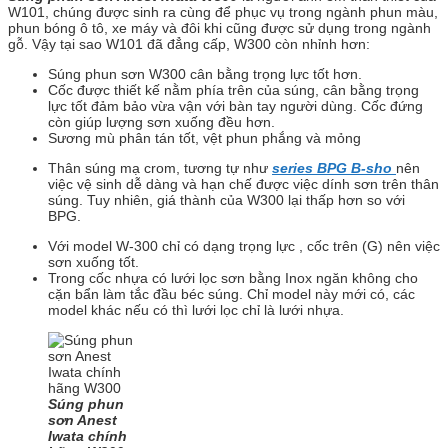
W101, chúng được sinh ra cùng để phục vụ trong ngành phun màu,
phun bóng ô tô, xe máy và đôi khi cũng được sử dụng trong ngành
gỗ. Vậy tại sao W101 đã đẳng cấp, W300 còn nhỉnh hơn:
Súng phun sơn W300 cân bằng trọng lực tốt hơn.
Cốc được thiết kế nằm phía trên của súng, cân bằng trọng
lực tốt đảm bảo vừa vận với bàn tay người dùng. Cốc đứng
còn giúp lượng sơn xuống đều hơn.
Sương mù phân tán tốt, vệt phun phắng và mỏng
Thân súng mạ crom, tương tự như
series BPG B-sho
nên
việc vệ sinh dễ dàng và hạn chế được việc dính sơn trên thân
súng. Tuy nhiên, giá thành của W300 lại thấp hơn so với
BPG.
Với model W-300 chỉ có dạng trọng lực , cốc trên (G) nên việc
sơn xuống tốt.
Trong cốc nhựa có lưới lọc sơn bằng Inox ngăn không cho
cặn bẩn làm tắc đầu béc súng. Chỉ model này mới có, các
model khác nếu có thì lưới lọc chỉ là lưới nhựa.
Súng phun
sơn Anest
Iwata chính