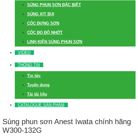
SÚNG PHUN SƠN ĐẶC BIỆT
SÚNG XỊT BỤI
CỐC ĐỰNG SƠN
CỐC ĐO ĐỘ NHỚT
LINH KIỆN SÚNG PHUN SƠN
VIDEO
THÔNG TIN
Tin tức
Tuyển dụng
Tải tài liệu
CATALOGUE SẢN PHẨM
Súng phun sơn Anest Iwata chính hãng
W300-132G