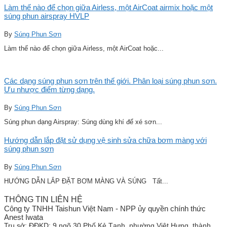
Làm thế nào để chọn giữa Airless, một AirCoat airmix hoặc một
súng phun airspray HVLP
By
Súng Phun Sơn
Làm thế nào để chọn giữa Airless, một AirCoat hoặc...
Các dạng súng phun sơn trên thế giới. Phân loại súng phun sơn.
Ưu nhược điểm từng dạng.
By
Súng Phun Sơn
Súng phun dạng Airspray: Súng dùng khí để xé sơn...
Hướng dẫn lắp đặt sử dụng vệ sinh sửa chữa bơm màng với
súng phun sơn
By
Súng Phun Sơn
HƯỚNG DẪN LẮP ĐẶT BƠM MÀNG VÀ SÚNG Tất...
THÔNG TIN LIÊN HỆ
Công ty TNHH Taishun Việt Nam - NPP ủy quyền chính thức
Anest Iwata
Trụ sở:
ĐĐKD: 9 ngõ 30 Phố Kẻ Tạnh, phường Việt Hưng, thành