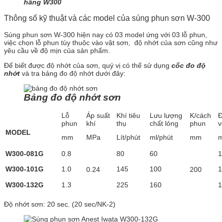
hãng W300
Thông số kỹ thuật và các model của súng phun sơn W-300
Súng phun sơn W-300 hiện nay có 03 model ứng với 03 lỗ phun,
việc chọn lỗ phun tùy thuộc vào vật sơn, độ nhớt của sơn cũng như
yêu cầu về độ mịn của sản phẩm.
Để biết được độ nhớt của sơn, quý vị có thể sử dụng
cốc đo độ
nhớt
và tra bảng đo độ nhớt dưới đây:
Bảng đo độ nhớt sơn
Lỗ
Áp suất
Khí tiêu
Lưu lượng
K/cách
Đ
phun
khí
thụ
chất lỏng
phun
v
MODEL
mm
MPa
Lít/phút
ml/phút
mm
W300-081G
0.8
80
60
1
W300-101G
1.0
145
100
1
0.24
200
W300-132G
1.3
225
160
1
Độ nhớt sơn: 20 sec. (20 sec/NK-2)