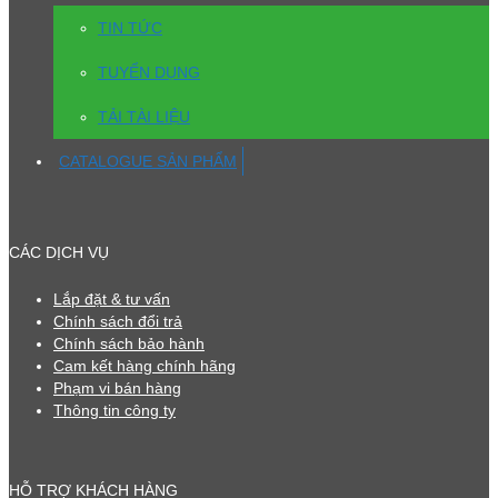
TIN TỨC
TUYỂN DỤNG
TẢI TÀI LIỆU
CATALOGUE SẢN PHẨM
CÁC DỊCH VỤ
Lắp đặt & tư vấn
Chính sách đổi trả
Chính sách bảo hành
Cam kết hàng chính hãng
Phạm vi bán hàng
Thông tin công ty
HỖ TRỢ KHÁCH HÀNG