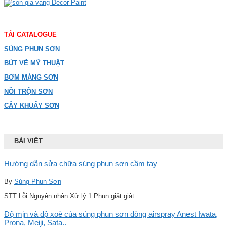
TẢI CATALOGUE
SÚNG PHUN SƠN
BÚT VẼ MỸ THUẬT
BƠM MÀNG SƠN
NỒI TRỘN SƠN
CÂY KHUẤY SƠN
BÀI VIẾT
Hướng dẫn sửa chữa súng phun sơn cầm tay
By
Súng Phun Sơn
STT Lỗi Nguyên nhân Xử lý 1 Phun giật giật...
Độ mịn và độ xoè của súng phun sơn dòng airspray Anest Iwata,
Prona, Meiji, Sata..