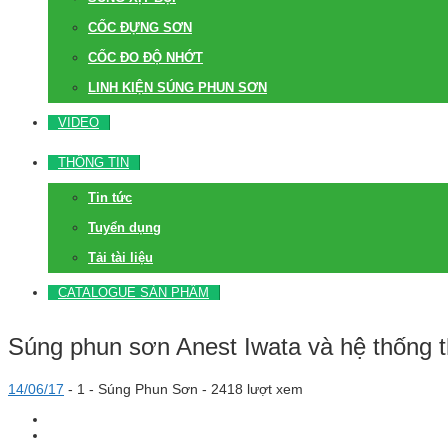
CỐC ĐỰNG SƠN
CỐC ĐO ĐỘ NHỚT
LINH KIỆN SÚNG PHUN SƠN
VIDEO
THÔNG TIN
Tin tức
Tuyển dụng
Tải tài liệu
CATALOGUE SẢN PHẨM
Súng phun sơn Anest Iwata và hệ thống t
14/06/17
-
1 -
Súng Phun Sơn
- 2418 lượt xem