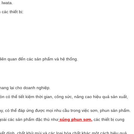
 Iwata.
các thiết bị:
t liên quan đến các sản phẩm và hệ thống.
mang lại cho doanh nghiệp.
 có thể tiết kiệm thời gian, công sức, nâng cao hiệu quả sản xuất,
nay, có thể đáp ứng được mọi nhu cầu trong việc sơn, phun sản phẩm.
goài các sản phẩm đặc thù như
súng phun sơn,
các thiết bị cung
kết dính, chất khử mùi và các loại hóa chất khác một cách hiệu quả.