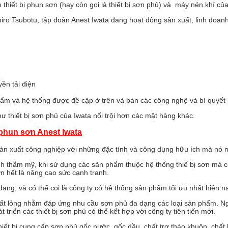
thiết bị phun sơn (hay còn gọi là thiết bị sơn phủ) và máy nén khí của
iro Tsubotu, tập đoàn Anest Iwata đang hoạt đông sản xuất, linh doanh 
yền tải điện
n phẩm và hệ thống được đề cập ở trên và bán các công nghệ và bí quyế
ư thiết bị sơn phủ của Iwata nổi trội hơn các mặt hàng khác.
phun sơn Anest Iwata
 sản xuất công nghiệp với những đặc tính và công dụng hữu ích mà nó 
 thẩm mỹ, khi sử dụng các sản phẩm thuộc hệ thống thiế bị sơn mà còn
ơn hết là nâng cao sức cạnh tranh.
dạng, và có thể coi là công ty có hệ thống sản phẩm tối ưu nhất hiện 
chất lỏng nhằm đáp ứng nhu cầu sơn phủ đa dạng các loại sản phẩm. N
triển các thiết bị sơn phủ có thể kết hợp với công ty tiên tiến mới.
hiết bị cung cấp sơn phủ gốc nước, gốc dầu, chất trợ tháo khuôn, chất 