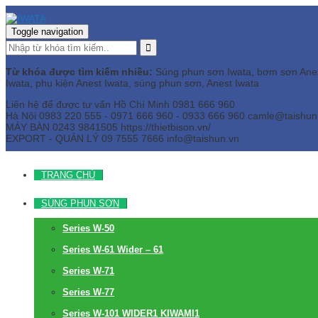
Toggle navigation
Từ khóa được tìm kiếm nhiều:
Súng phun sơn Iwata, bơm sơn Anest 
Iwata, phụ kiện Anest Iwata, súng phun sơn, Anest Iwata
Liên hệ để được tư vấn
Hồ Chí Minh
0981 666 960
Hà Nội
0983 220 555 - 0971 666 960 - 0933 666 960
camle@taishun
MÁY BÀN
0243 9841505 https://thietbison.vn/
EXPORT - QUẢN LÝ
09 7555 7666
info@taishun.vn
TRANG CHỦ
SÚNG PHUN SƠN
Series W-50
Series W-61 Wider – 61
Series W-71
Series W-77
Series W-101 WIDER1 KIWAMI1