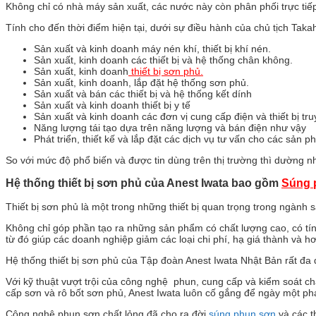
Không chỉ có nhà máy sản xuất, các nước này còn phân phối trực tiếp 
Tính cho đến thời điểm hiện tại, dưới sự điều hành của chủ tịch Takah
Sản xuất và kinh doanh máy nén khí, thiết bị khí nén.
Sản xuất, kinh doanh các thiết bị và hệ thống chân không.
Sản xuất, kinh doanh
thiết bị sơn phủ.
Sản xuất, kinh doanh, lắp đặt hệ thống sơn phủ.
Sản xuất và bán các thiết bị và hệ thống kết dính
Sản xuất và kinh doanh thiết bị y tế
Sản xuất và kinh doanh các đơn vị cung cấp điện và thiết bị tru
Năng lượng tái tạo dựa trên năng lượng và bán điện như vậy
Phát triển, thiết kế và lắp đặt các dịch vụ tư vấn cho các sả
So với mức độ phổ biến và được tin dùng trên thị trường thì dường nh
Hệ thống thiết bị sơn phủ của Anest Iwata bao gồm
Súng 
Thiết bị sơn phủ là một trong những thiết bị quan trọng trong ngành
Không chỉ góp phần tạo ra những sản phẩm có chất lượng cao, có tính
từ đó giúp các doanh nghiệp giảm các loại chi phí, hạ giá thành và h
Hệ thống thiết bị sơn phủ của Tập đoàn Anest Iwata Nhật Bản rất đa 
Với kỹ thuật vượt trội của công nghệ phun, cung cấp và kiểm soát 
cấp sơn và rô bốt sơn phủ, Anest Iwata luôn cố gắng để ngày một phát 
Công nghệ phun sơn chất lỏng đã cho ra đời
súng phun sơn
và các t