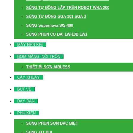
SÚNG TỰ ĐỘNG LẮP TRÊN ROBOT WRA-200
SÚNG TỰ ĐỘNG SGA-101 SGA-3
SÚNG Supernova WS-400
SÚNG PHUN CỔ DÀI LW-10B LW1
MÁY NÉN KHÍ
BƠM MÀNG, NỒI TRỘN
THIẾT BỊ SƠN AIRLESS
CÂY KHUẤY
BÚT VẼ
DÂY DẪN
PHỤ KIỆN
SÚNG PHUN SƠN ĐẶC BIỆT
SÚNG XỊT BỤI