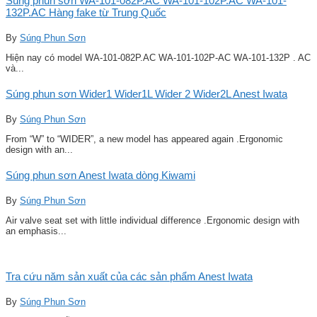
Súng phun sơn WA-101-082P.AC WA-101-102P.AC WA-101-
132P.AC Hàng fake từ Trung Quốc
By
Súng Phun Sơn
Hiện nay có model WA-101-082P.AC WA-101-102P-AC WA-101-132P . AC
và...
Súng phun sơn Wider1 Wider1L Wider 2 Wider2L Anest Iwata
By
Súng Phun Sơn
From “W” to “WIDER”, a new model has appeared again .Ergonomic
design with an...
Súng phun sơn Anest Iwata dòng Kiwami
By
Súng Phun Sơn
Air valve seat set with little individual difference .Ergonomic design with
an emphasis...
Tra cứu năm sản xuất của các sản phẩm Anest Iwata
By
Súng Phun Sơn