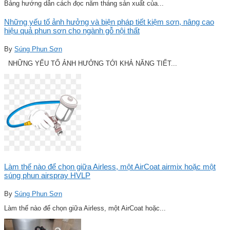
Bảng hướng dẫn cách đọc năm tháng sản xuất của...
Những yếu tố ảnh hưởng và biện pháp tiết kiệm sơn, nâng cao
hiệu quả phun sơn cho ngành gỗ nội thất
By
Súng Phun Sơn
NHỮNG YẾU TỐ ẢNH HƯỞNG TỚI KHẢ NĂNG TIẾT...
Làm thế nào để chọn giữa Airless, một AirCoat airmix hoặc một
súng phun airspray HVLP
By
Súng Phun Sơn
Làm thế nào để chọn giữa Airless, một AirCoat hoặc...