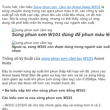
Trước hết, cần hiểu
Súng phun sơn cầm tay Anest Iwata W101
là
súng chuyên dụng trong các gara phun màu ô tô, các công ty sản
xuất gỗ nội thất cao cấp, phun lên các chất liệu nhựa, có độ mịn
cao. Nói là súng chuyên dụng, nhưng có thể thấy, súng có ứng
dụng rất phổ biến trên thị trường, trong các ngành sản xuất.
Súng phun sơn W101 dùng để phun màu lên
Ngoài ra, súng W101 còn được dùng trong ngành sản xuất 
nhựa
Thông số kỹ thuật của
súng phun sơn cầm tay W101
Anest
Iwata
Đây là model súng áp suất khí phun thấp kết hợp với độ phun cao.
Anest Iwata Nhật Bản đã giảm sự bay tàn sơn và tải cò súng bằng
cách giảm áp suất khí phun (với súng cầm tay) còn 0.05Mpa. Hiệu
quả phun đạt được tốt hơn các model trước đó.
+ Ba kiểu nắp khí cho súng phun sơn dòng W101:
Các kiểu sơn ra của súng phun sơn W101
– W101-131S/G sẽ cho lớp chính giữa dày và mỏng hơn ở cả 2
đầu.