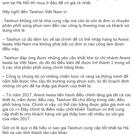
sơn tại Hà Nội thì mua ở đâu để có giá rẻ nhất.
Hãy nghĩ đến Taishun Việt Nam vì:
-Taishun không chỉ là nhà cung cấp mà còn là còn là đơn vị chuyên
phân phối súng phun sơn đến các công ty thương mại và khách sử
dụng nhỏ lẻ.
– Taishun có đủ tiềm lực về tài chính để có thể nhập hàng từ Anest
Iwata Việt Nam mà không phải bất cứ đơn vị nào cũng làm được
điều này.
-Taishun đáp ứng được những yêu cầu khắt khe từ chi nhánh Anest
Iwata tại Việt Nam, do đó đủ điều kiện để được trở thành 1 trong số
ít các nhà phân phối súng chính hãng khác.
– Công ty chúng tôi có những chiến lược rõ ràng và thông minh để
nắm bắt được nhu cầu thị trường súng phun sơn, từ đó hoạch định
những chi phí để hạ thấp giá thành của thiết bị.
– Từ năm 2017, Anest Iwata tiến hành điều chỉnh tăng giá tất cả các
thiết bị, nắm được điều này, Taishun đã chủ động trong việc điều
phối hàng hóa. Chính vì vậy, có thể cân bằng được giữa giá mới và
giá cũ => Đây chính là điểm mấu chốt khiến Taishun có thể cung
cấp thiết bị cho khách hàng với giá thấp hơn rất nhiều so với giá
của năm 2017.
Giờ có lẽ quý vị đã hiểu vì sao giá Taishun cung cấp tốt nhất tại Hà
Nội và các tỉnh thành lân cận khác.