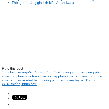
Thông báo tăng giá linh kiện Anest Iwata
Rate this post
Tags:
bơm màng
nồi trộn sơn
rẻ nhất
sửa súng phun sơn
súng phun
sơn
súng phun sơn Anest Iwata
súng phun sơn cầm tay
súng phun
sơn cầm tay rẻ nhất hà nội
súng phun sơn cầm tay w101
súng
W101
thiết bị phun sơn