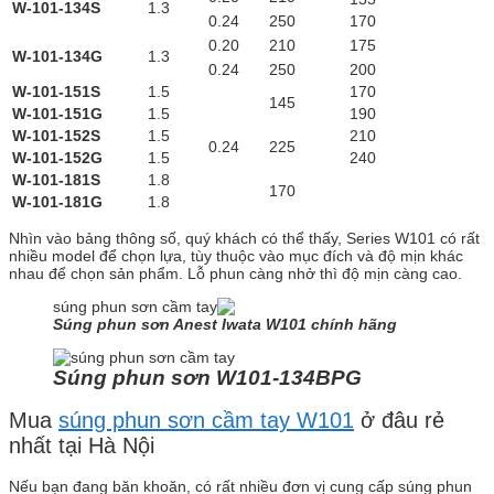
W-101-134S
1.3
0.24
250
170
0.20
210
175
W-101-134G
1.3
0.24
250
200
W-101-151S
1.5
170
145
W-101-151G
1.5
190
W-101-152S
1.5
210
0.24
225
W-101-152G
1.5
240
W-101-181S
1.8
170
W-101-181G
1.8
Nhìn vào bảng thông số, quý khách có thể thấy, Series W101 có rất
nhiều model để chọn lựa, tùy thuộc vào mục đích và độ mịn khác
nhau để chọn sản phẩm. Lỗ phun càng nhở thì độ mịn càng cao.
Súng phun sơn Anest Iwata W101 chính hãng
Súng phun sơn W101-134BPG
Mua
súng phun sơn cầm tay W101
ở đâu rẻ
nhất tại Hà Nội
Nếu bạn đang băn khoăn, có rất nhiều đơn vị cung cấp súng phun