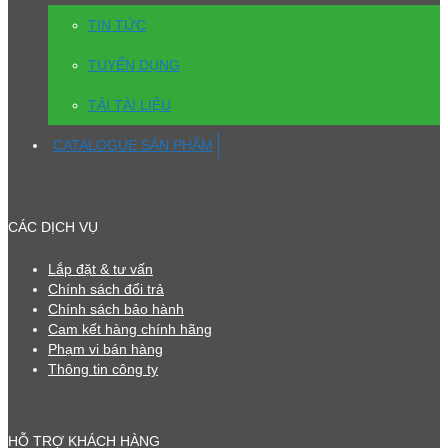
TIN TỨC
TUYỂN DỤNG
TẢI TÀI LIỆU
CATALOGUE SẢN PHẨM
CÁC DỊCH VỤ
Lắp đặt & tư vấn
Chính sách đổi trả
Chính sách bảo hành
Cam kết hàng chính hãng
Phạm vi bán hàng
Thông tin công ty
HỖ TRỢ KHÁCH HÀNG