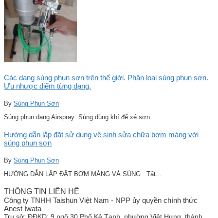
Các dạng súng phun sơn trên thế giới. Phân loại súng phun sơn.
Ưu nhược điểm từng dạng.
By
Súng Phun Sơn
Súng phun dạng Airspray: Súng dùng khí để xé sơn...
Hướng dẫn lắp đặt sử dụng vệ sinh sửa chữa bơm màng với
súng phun sơn
By
Súng Phun Sơn
HƯỚNG DẪN LẮP ĐẶT BƠM MÀNG VÀ SÚNG Tất...
THÔNG TIN LIÊN HỆ
Công ty TNHH Taishun Việt Nam - NPP ủy quyền chính thức
Anest Iwata
Trụ sở:
ĐĐKD: 9 ngõ 30 Phố Kẻ Tạnh, phường Việt Hưng, thành