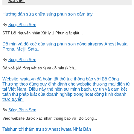
BÀI VIẾT
Hướng dẫn sửa chữa súng phun sơn cầm tay
By
Súng Phun Sơn
STT Lỗi Nguyên nhân Xử lý 1 Phun giật giật...
Độ mịn và độ xoè của súng phun sơn dòng airspray Anest Iwata,
Prona, Meiji, Sata..
By
Súng Phun Sơn
Độ xoè (độ rộng vệt sơn) và độ mịn (kích...
Website iwata.vn đã hoàn tất thủ tục thông báo với Bộ Công
Thương theo đúng quy định dành cho website thương mại điện tử
tại Việt Nam. Điều này thể hiện sự minh bạch, uy tín và cam kết
tuân thủ pháp luật của doanh nghiệp trong hoạt động kinh doanh
trực tuyến.
By
Súng Phun Sơn
Việc website được xác nhận thông báo với Bộ Công...
Taishun tới thăm trụ sở Anest Iwata Nhật Bản