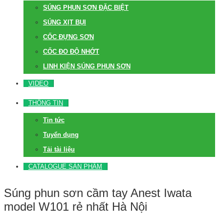
SÚNG PHUN SƠN ĐẶC BIỆT
SÚNG XỊT BỤI
CỐC ĐỰNG SƠN
CỐC ĐO ĐỘ NHỚT
LINH KIỆN SÚNG PHUN SƠN
VIDEO
THÔNG TIN
Tin tức
Tuyển dụng
Tải tài liệu
CATALOGUE SẢN PHẨM
Súng phun sơn cầm tay Anest Iwata
model W101 rẻ nhất Hà Nội