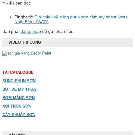
Ý kiến bạn đọc
Pingback:
Giới thiệu về súng phun sơn cầm tay Anest Iwata
Nhật Bản - IWATA
Bạn phải
đăng nhập
để gửi phản hồi.
VIDEO THI CÔNG
TẢI CATALOGUE
SÚNG PHUN SƠN
BÚT VẼ MỸ THUẬT
BƠM MÀNG SƠN
NỒI TRỘN SƠN
CÂY KHUẤY SƠN