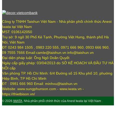
Công ty TNHH Taishun Việt Nam - Nhà phân phối chính thức Anest
Iwata tại Việt Nam
MST: 0106142050
Trụ sở: 9 ngõ 30 Phố Kẻ Tạnh, Phường Việt Hưng, thành phố Hà
Nội, Việt Nam
ĐT 0243 984 1505 , 0983 220 555, 0971 666 960, 0933 666 960,
09 7555 7666 Email:camle@taishun.vn info@taishun.vn
Đại diện pháp luật: Ông Ngô Doãn Quyết
Ngày cấp giấy phép: 03/04/2013 do SỞ KẾ HOẠCH VÀ ĐẦU TƯ HÀ
NỘI cấp
Văn phòng TP. Hồ Chí Minh: 6/4 Đường số 15 Khu phố 10, phường
Hiệp Bình, TP Hồ Chí Minh
ĐT : 0981 666 960 Email: minhvu@taishun.vn
Website: www.sungphunson.com - www.iwata.vn -
https://thietbison.vn/
© 2026
IWATA
. Nhà phân phối chính thức của Anest Iwata tại Việt Nam .