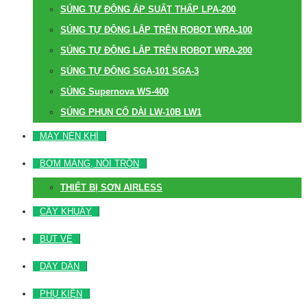
SÚNG TỰ ĐỘNG ÁP SUẤT THẤP LPA-200
SÚNG TỰ ĐỘNG LẮP TRÊN ROBOT WRA-100
SÚNG TỰ ĐỘNG LẮP TRÊN ROBOT WRA-200
SÚNG TỰ ĐỘNG SGA-101 SGA-3
SÚNG Supernova WS-400
SÚNG PHUN CỔ DÀI LW-10B LW1
MÁY NÉN KHÍ
BƠM MÀNG, NỒI TRỘN
THIẾT BỊ SƠN AIRLESS
CÂY KHUẤY
BÚT VẼ
DÂY DẪN
PHỤ KIỆN