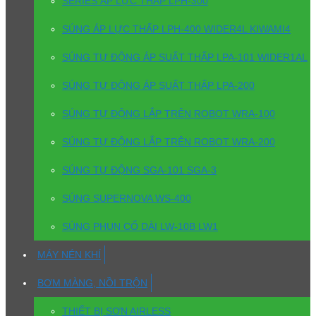
SERIES ÁP LỰC THẤP LPH-300
SÚNG ÁP LỰC THẤP LPH-400 WIDER4L KIWAMI4
SÚNG TỰ ĐỘNG ÁP SUẤT THẤP LPA-101 WIDER1AL
SÚNG TỰ ĐỘNG ÁP SUẤT THẤP LPA-200
SÚNG TỰ ĐỘNG LẮP TRÊN ROBOT WRA-100
SÚNG TỰ ĐỘNG LẮP TRÊN ROBOT WRA-200
SÚNG TỰ ĐỘNG SGA-101 SGA-3
SÚNG SUPERNOVA WS-400
SÚNG PHUN CỔ DÀI LW-10B LW1
MÁY NÉN KHÍ
BƠM MÀNG, NỒI TRỘN
THIẾT BỊ SƠN AIRLESS