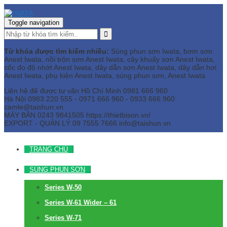
Toggle navigation
Từ khóa được tìm kiếm nhiều:
Súng phun sơn Iwata, bơm sơn
Anest Iwata, nồi trộn sơn Anest Iwata, cây khuấy sơn Anest Iwata,
cốc đo độ nhớt Anest Iwata, dây dẫn sơn Anest Iwata, dây dẫn hơi
Anest Iwata, phụ kiện Anest Iwata, súng phun sơn, Anest Iwata
Liên hệ để được tư vấn
Hồ Chí Minh
0981 666 960
Hà Nội
0983 220 555 - 0971 666 960 - 0933 666 960
camle@taishun.vn
MÁY BÀN
0243 9841505 https://thietbison.vn/
EXPORT - QUẢN LÝ
09 7555 7666
info@taishun.vn
TRANG CHỦ
SÚNG PHUN SƠN
Series W-50
Series W-61 Wider – 61
Series W-71