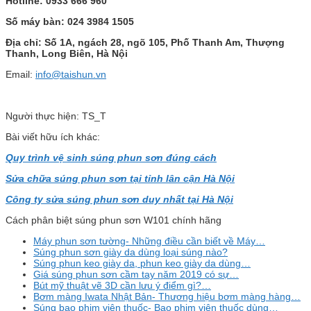
Hotline: 0933 666 960
Số máy bàn: 024 3984 1505
Địa chỉ: Số 1A, ngách 28, ngõ 105, Phố Thanh Am, Thượng
Thanh, Long Biên, Hà Nội
Email:
info@taishun.vn
Người thực hiện: TS_T
Bài viết hữu ích khác:
Quy trình vệ sinh súng phun sơn đúng cách
Sửa chữa súng phun sơn tại tỉnh lân cận Hà Nội
Công ty
sửa súng phun sơn duy nhất tại Hà Nội
Cách phân biệt súng phun sơn W101 chính hãng
Máy phun sơn tường- Những điều cần biết về Máy…
Súng phun sơn giày da dùng loại súng nào?
Súng phun keo giày da, phun keo giày da dùng…
Giá súng phun sơn cầm tay năm 2019 có sự…
Bút mỹ thuật vẽ 3D cần lưu ý điểm gì?…
Bơm màng Iwata Nhật Bản- Thương hiệu bơm màng hàng…
Súng bao phim viên thuốc- Bao phim viên thuốc dùng…