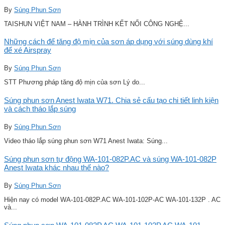
By
Súng Phun Sơn
TAISHUN VIỆT NAM – HÀNH TRÌNH KẾT NỐI CÔNG NGHỆ...
Những cách để tăng độ mịn của sơn áp dụng với súng dùng khí
để xé Airspray
By
Súng Phun Sơn
STT Phương pháp tăng độ mịn của sơn Lý do...
Súng phun sơn Anest Iwata W71. Chia sẻ cấu tạo chi tiết linh kiện
và cách tháo lắp súng
By
Súng Phun Sơn
Video tháo lắp súng phun sơn W71 Anest Iwata: Súng...
Súng phun sơn tự động WA-101-082P.AC và súng WA-101-082P
Anest Iwata khác nhau thế nào?
By
Súng Phun Sơn
Hiện nay có model WA-101-082P.AC WA-101-102P-AC WA-101-132P . AC
và...