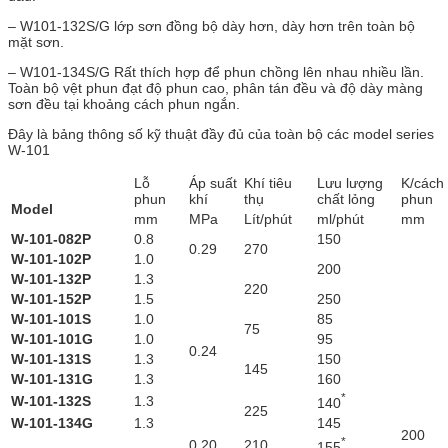
– W101-132S/G lớp sơn đồng bộ dày hơn, dày hơn trên toàn bộ
mặt sơn.
– W101-134S/G Rất thích hợp để phun chồng lên nhau nhiều lần.
Toàn bộ vệt phun đạt độ phun cao, phân tán đều và độ dày màng
sơn đều tại khoảng cách phun ngắn.
Đây là bảng thông số kỹ thuật đầy đủ của toàn bộ các model series
W-101
Lỗ
Áp suất
Khí tiêu
Lưu lượng
K/cách
phun
khí
thụ
chất lỏng
phun
Model
mm
MPa
Lít/phút
ml/phút
mm
W-101-082P
0.8
150
0.29
270
W-101-102P
1.0
200
W-101-132P
1.3
220
W-101-152P
1.5
250
W-101-101S
1.0
85
75
W-101-101G
1.0
95
0.24
W-101-131S
1.3
150
145
W-101-131G
1.3
160
*
W-101-132S
1.3
140
225
W-101-134G
1.3
145
200
*
0.20
210
155