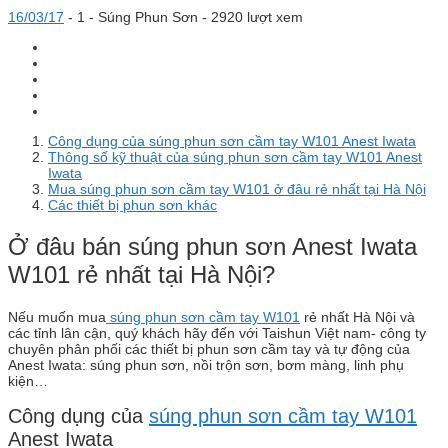
16/03/17
-
1 -
Súng Phun Sơn
- 2920 lượt xem
Công dụng của súng phun sơn cầm tay W101 Anest Iwata
Thông số kỹ thuật của súng phun sơn cầm tay W101 Anest
Iwata
Mua súng phun sơn cầm tay W101 ở đâu rẻ nhất tại Hà Nội
Các thiết bị phun sơn khác
Ở đâu bán súng phun sơn Anest Iwata
W101 rẻ nhất tại Hà Nội?
Nếu muốn mua
súng phun sơn cầm tay W101
rẻ nhất Hà Nội và
các tỉnh lân cận, quý khách hãy đến với Taishun Việt nam- công ty
chuyên phân phối các thiết bị phun sơn cầm tay và tự động của
Anest Iwata: súng phun sơn, nồi trộn sơn, bơm màng, linh phụ
kiện…
Công dụng của
súng phun sơn cầm tay W101
Anest Iwata