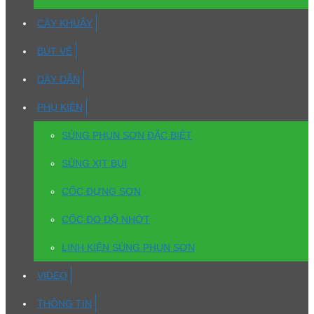
CÂY KHUẤY
BÚT VẼ
DÂY DẪN
PHỤ KIỆN
SÚNG PHUN SƠN ĐẶC BIỆT
SÚNG XỊT BỤI
CỐC ĐỰNG SƠN
CỐC ĐO ĐỘ NHỚT
LINH KIỆN SÚNG PHUN SƠN
VIDEO
THÔNG TIN