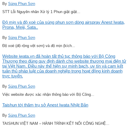
By
Súng Phun Sơn
STT Lỗi Nguyên nhân Xử lý 1 Phun giật giật...
Độ mịn và độ xoè của súng phun sơn dòng airspray Anest Iwata,
Prona, Meiji, Sata..
By
Súng Phun Sơn
Độ xoè (độ rộng vệt sơn) và độ mịn (kích...
Website iwata.vn đã hoàn tất thủ tục thông báo với Bộ Công
Thương theo đúng quy định dành cho website thương mại điện tử
tại Việt Nam. Điều này thể hiện sự minh bạch, uy tín và cam kết
tuân thủ pháp luật của doanh nghiệp trong hoạt động kinh doanh
trực tuyến.
By
Súng Phun Sơn
Việc website được xác nhận thông báo với Bộ Công...
Taishun tới thăm trụ sở Anest Iwata Nhật Bản
By
Súng Phun Sơn
TAISHUN VIỆT NAM – HÀNH TRÌNH KẾT NỐI CÔNG NGHỆ...