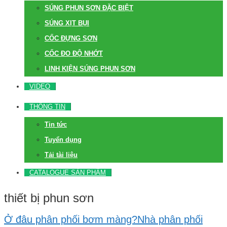
SÚNG PHUN SƠN ĐẶC BIỆT
SÚNG XỊT BỤI
CỐC ĐỰNG SƠN
CỐC ĐO ĐỘ NHỚT
LINH KIỆN SÚNG PHUN SƠN
VIDEO
THÔNG TIN
Tin tức
Tuyển dụng
Tải tài liệu
CATALOGUE SẢN PHẨM
thiết bị phun sơn
Ở đâu phân phối bơm màng?Nhà phân phối