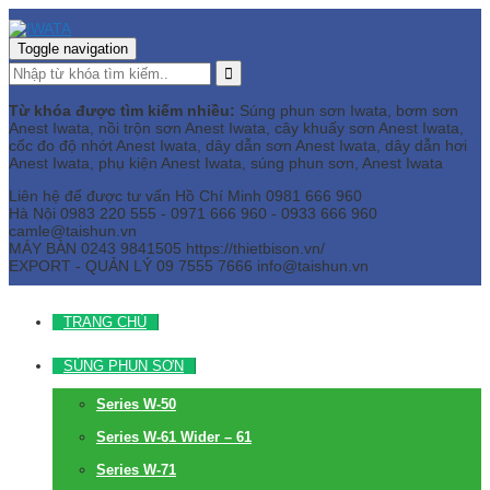
Toggle navigation
Từ khóa được tìm kiếm nhiều:
Súng phun sơn Iwata, bơm sơn
Anest Iwata, nồi trộn sơn Anest Iwata, cây khuấy sơn Anest Iwata,
cốc đo độ nhớt Anest Iwata, dây dẫn sơn Anest Iwata, dây dẫn hơi
Anest Iwata, phụ kiện Anest Iwata, súng phun sơn, Anest Iwata
Liên hệ để được tư vấn
Hồ Chí Minh
0981 666 960
Hà Nội
0983 220 555 - 0971 666 960 - 0933 666 960
camle@taishun.vn
MÁY BÀN
0243 9841505 https://thietbison.vn/
EXPORT - QUẢN LÝ
09 7555 7666
info@taishun.vn
TRANG CHỦ
SÚNG PHUN SƠN
Series W-50
Series W-61 Wider – 61
Series W-71