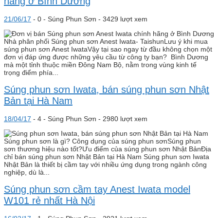
hãng ở Bình Dương
21/06/17
-
0 -
Súng Phun Sơn
- 3429 lượt xem
Nhà phân phối Súng phun sơn Anest Iwata- TaishunLưu ý khi mua
súng phun sơn Anest IwataVậy tại sao ngay từ đầu không chọn một
đơn vị đáp ứng được những yêu cầu từ công ty bạn? Bình Dương
mà một tỉnh thuộc miền Đông Nam Bộ, nằm trong vùng kinh tế
trọng điểm phía...
Súng phun sơn Iwata, bán súng phun sơn Nhật
Bản tại Hà Nam
18/04/17
-
4 -
Súng Phun Sơn
- 2980 lượt xem
Súng phun sơn là gì? Công dụng của súng phun sơnSúng phun
sơn thương hiệu nào tốt?Ưu điểm của súng phun sơn Nhật BảnĐịa
chỉ bán súng phun sơn Nhật Bản tại Hà Nam Súng phun sơn Iwata
Nhật Bản là thiết bị cầm tay với nhiều ứng dụng trong ngành công
nghiệp, dù là...
Súng phun sơn cầm tay Anest Iwata model
W101 rẻ nhất Hà Nội