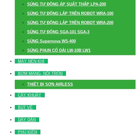
SÚNG TỰ ĐỘNG ÁP SUẤT THẤP LPA-200
SÚNG TỰ ĐỘNG LẮP TRÊN ROBOT WRA-100
SÚNG TỰ ĐỘNG LẮP TRÊN ROBOT WRA-200
SÚNG TỰ ĐỘNG SGA-101 SGA-3
SÚNG Supernova WS-400
SÚNG PHUN CỔ DÀI LW-10B LW1
MÁY NÉN KHÍ
BƠM MÀNG, NỒI TRỘN
THIẾT BỊ SƠN AIRLESS
CÂY KHUẤY
BÚT VẼ
DÂY DẪN
PHỤ KIỆN