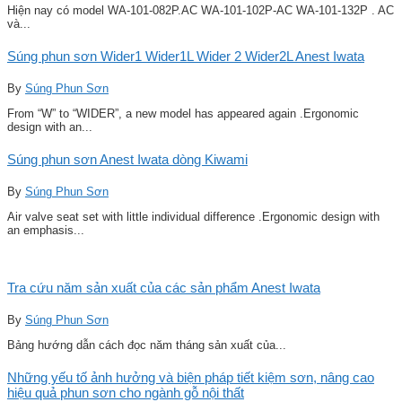
Hiện nay có model WA-101-082P.AC WA-101-102P-AC WA-101-132P . AC
và...
Súng phun sơn Wider1 Wider1L Wider 2 Wider2L Anest Iwata
By
Súng Phun Sơn
From “W” to “WIDER”, a new model has appeared again .Ergonomic
design with an...
Súng phun sơn Anest Iwata dòng Kiwami
By
Súng Phun Sơn
Air valve seat set with little individual difference .Ergonomic design with
an emphasis...
Tra cứu năm sản xuất của các sản phẩm Anest Iwata
By
Súng Phun Sơn
Bảng hướng dẫn cách đọc năm tháng sản xuất của...
Những yếu tố ảnh hưởng và biện pháp tiết kiệm sơn, nâng cao
hiệu quả phun sơn cho ngành gỗ nội thất