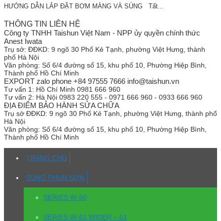
HƯỚNG DẪN LẮP ĐẶT BƠM MÀNG VÀ SÚNG Tất...
THÔNG TIN LIÊN HỆ
Công ty TNHH Taishun Việt Nam - NPP ủy quyền chính thức
Anest Iwata
Trụ sở:
ĐĐKD: 9 ngõ 30 Phố Kẻ Tạnh, phường Việt Hưng, thành
phố Hà Nội
Văn phòng:
Số 6/4 đường số 15, khu phố 10, Phường Hiệp Bình,
Thành phố Hồ Chí Minh
EXPORT zalo phone +84 97555 7666 info@taishun.vn
Tư vấn 1:
Hồ Chí Minh 0981 666 960
Tư vấn 2:
Hà Nội 0983 220 555 - 0971 666 960 - 0933 666 960
ĐỊA ĐIỂM BẢO HÀNH SỬA CHỮA
Trụ sở
ĐĐKD: 9 ngõ 30 Phố Kẻ Tạnh, phường Việt Hưng, thành phố
Hà Nội
Văn phòng:
Số 6/4 đường số 15, khu phố 10, Phường Hiệp Bình,
Thành phố Hồ Chí Minh
TRANG CHỦ
SÚNG PHUN SƠN
SERIES W-50
SERIES W-61 WIDER – 61