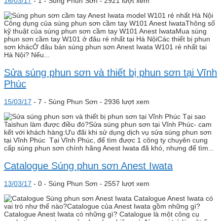
16/03/17
-
1 -
Súng Phun Sơn
- 2921 lượt xem
Công dụng của súng phun sơn cầm tay W101 Anest IwataThông số
kỹ thuật của súng phun sơn cầm tay W101 Anest IwataMua súng
phun sơn cầm tay W101 ở đâu rẻ nhất tại Hà NộiCác thiết bị phun
sơn khácỞ đâu bán súng phun sơn Anest Iwata W101 rẻ nhất tại
Hà Nội? Nếu...
Sửa súng phun sơn và thiết bị phun sơn tại Vĩnh
Phúc
15/03/17
-
7 -
Súng Phun Sơn
- 2936 lượt xem
Tại sao
Taishun làm được điều đó?Sửa súng phun sơn tại Vĩnh Phúc- cam
kết với khách hàng:Ưu đãi khi sử dụng dịch vụ sửa súng phun sơn
tại Vĩnh Phúc Tại Vĩnh Phúc, để tìm được 1 công ty chuyên cung
cấp súng phun sơn chính hãng Anest Iwata đã khó, nhưng để tìm...
Catalogue Súng phun sơn Anest Iwata
13/03/17
-
0 -
Súng Phun Sơn
- 2557 lượt xem
Catalogue Anest Iwata có
vai trò như thế nào?Catalogue của Anest Iwata gồm những gì?
Catalogue Anest Iwata có những gì? Catalogue là một công cụ