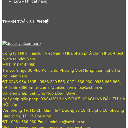
Lưu ý khi đặt hàng
THANH TOÁN & LIÊN HỆ
Công ty TNHH Taishun Việt Nam - Nhà phân phối chính thức Anest
Iwata tại Việt Nam
MST: 0106142050
Trụ sở: 9 ngõ 30 Phố Kẻ Tạnh, Phường Việt Hưng, thành phố Hà
Nội, Việt Nam
ĐT 0243 984 1505 , 0983 220 555, 0971 666 960, 0933 666 960,
09 7555 7666 Email:camle@taishun.vn info@taishun.vn
Đại diện pháp luật: Ông Ngô Doãn Quyết
Ngày cấp giấy phép: 03/04/2013 do SỞ KẾ HOẠCH VÀ ĐẦU TƯ HÀ
NỘI cấp
Văn phòng TP. Hồ Chí Minh: 6/4 Đường số 15 Khu phố 10, phường
Hiệp Bình, TP Hồ Chí Minh
ĐT : 0981 666 960 Email: minhvu@taishun.vn
Website: www.sungphunson.com - www.iwata.vn -