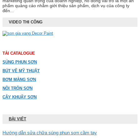
marketing quan trọng của doanh nghiệp, nó đóng vai trò là một ấn
phẩm quảng cáo nhằm giới thiệu sản phẩm, dịch vụ của công ty
đến...
VIDEO THI CÔNG
TẢI CATALOGUE
SÚNG PHUN SƠN
BÚT VẼ MỸ THUẬT
BƠM MÀNG SƠN
NỒI TRỘN SƠN
CÂY KHUẤY SƠN
BÀI VIẾT
Hướng dẫn sửa chữa súng phun sơn cầm tay