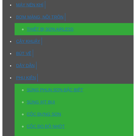
MÁY NÉN KHÍ
BƠM MÀNG, NỒI TRỘN
THIẾT BỊ SƠN AIRLESS
CÂY KHUẤY
BÚT VẼ
DÂY DẪN
PHỤ KIỆN
SÚNG PHUN SƠN ĐẶC BIỆT
SÚNG XỊT BỤI
CỐC ĐỰNG SƠN
CỐC ĐO ĐỘ NHỚT