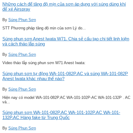
Những cách để tăng độ mịn của sơn áp dụng với súng dùng khí
để xé Airspray
By
Súng Phun Sơn
STT Phương pháp tăng độ mịn của sơn Lý do...
Súng phun sơn Anest Iwata W71. Chia sẻ cấu tạo chi tiết linh kiện
và cách tháo lắp súng
By
Súng Phun Sơn
Video tháo lắp súng phun sơn W71 Anest Iwata:
Súng phun sơn tự động WA-101-082P.AC và súng WA-101-082P
Anest Iwata khác nhau thế nào?
By
Súng Phun Sơn
Hiện nay có model WA-101-082P.AC WA-101-102P-AC WA-101-132P . AC
và...
Súng phun sơn WA-101-082P.AC WA-101-102P.AC WA-101-
132P.AC Hàng fake từ Trung Quốc
By
Súng Phun Sơn