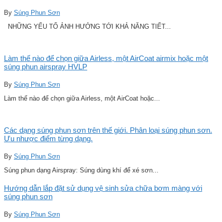
By
Súng Phun Sơn
NHỮNG YẾU TỐ ẢNH HƯỞNG TỚI KHẢ NĂNG TIẾT...
Làm thế nào để chọn giữa Airless, một AirCoat airmix hoặc một
súng phun airspray HVLP
By
Súng Phun Sơn
Làm thế nào để chọn giữa Airless, một AirCoat hoặc...
Các dạng súng phun sơn trên thế giới. Phân loại súng phun sơn.
Ưu nhược điểm từng dạng.
By
Súng Phun Sơn
Súng phun dạng Airspray: Súng dùng khí để xé sơn...
Hướng dẫn lắp đặt sử dụng vệ sinh sửa chữa bơm màng với
súng phun sơn
By
Súng Phun Sơn