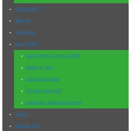
CÂY KHUẤY
BÚT VẼ
DÂY DẪN
PHỤ KIỆN
SÚNG PHUN SƠN ĐẶC BIỆT
SÚNG XỊT BỤI
CỐC ĐỰNG SƠN
CỐC ĐO ĐỘ NHỚT
LINH KIỆN SÚNG PHUN SƠN
VIDEO
THÔNG TIN