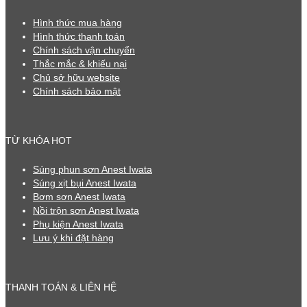
Hình thức mua hàng
Hình thức thanh toán
Chính sách vận chuyển
Thắc mắc & khiếu nại
Chủ sở hữu website
Chính sách bảo mật
TỪ KHÓA HOT
Súng phun sơn Anest Iwata
Súng xịt bụi Anest Iwata
Bơm sơn Anest Iwata
Nồi trộn sơn Anest Iwata
Phụ kiện Anest Iwata
Lưu ý khi đặt hàng
THANH TOÁN & LIÊN HỆ