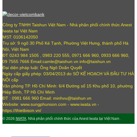
Công ty TNHH Taishun Việt Nam - Nhà phân phối chính thức Anest
Iwata tại Việt Nam
MST: 0106142050
Trụ sở: 9 ngõ 30 Phố Kẻ Tạnh, Phường Việt Hưng, thành phố Hà
Nội, Việt Nam
ĐT 0243 984 1505 , 0983 220 555, 0971 666 960, 0933 666 960,
09 7555 7666 Email:camle@taishun.vn info@taishun.vn
Đại diện pháp luật: Ông Ngô Doãn Quyết
Ngày cấp giấy phép: 03/04/2013 do SỞ KẾ HOẠCH VÀ ĐẦU TƯ HÀ
NỘI cấp
Văn phòng TP. Hồ Chí Minh: 6/4 Đường số 15 Khu phố 10, phường
Hiệp Bình, TP Hồ Chí Minh
ĐT : 0981 666 960 Email: minhvu@taishun.vn
Website: www.sungphunson.com - www.iwata.vn -
https://thietbison.vn/
© 2026
IWATA
. Nhà phân phối chính thức của Anest Iwata tại Việt Nam .