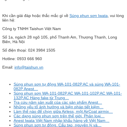
Khi cần giải đáp hoặc thắc mắc gì về
Súng phun sơn Iwata
, vui lòng
liên hệ:
Công ty TNHH Taishun Việt Nam
Số 1a, ngách 28 ngõ 105, phố Thanh Am, Thượng Thanh, Long
Biên, Hà Nội
Số điện thoại: 024 3984 1505
Hotline: 0933 666 960
Email:
info@taishun.vn
Súng phun sơn tự động WA-101-082P.AC và súng WA-101-
082P Anest…
Súng phun sơn WA-101-082P.AC WA-101-102P.AC WA-101-
132P.AC Hàng fake từ Trung…
Tra cứu năm sản xuất của các sản phẩm Anest…
Những yếu tố ảnh hưởng và biện pháp tiết kiệm…
Làm thế nào để chọn giữa Airless, một AirCoat airmix…
Các dạng súng phun sơn trên thế giới. Phân loại…
Anest Iwata Việt Nam nhập khẩu hàng về Việt Nam…
Súng phun sơn tự động. Cấu tạo, nguyên lý và…