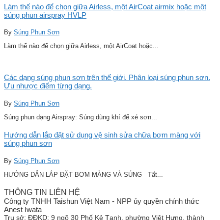
Làm thế nào để chọn giữa Airless, một AirCoat airmix hoặc một
súng phun airspray HVLP
By
Súng Phun Sơn
Làm thế nào để chọn giữa Airless, một AirCoat hoặc...
Các dạng súng phun sơn trên thế giới. Phân loại súng phun sơn.
Ưu nhược điểm từng dạng.
By
Súng Phun Sơn
Súng phun dạng Airspray: Súng dùng khí để xé sơn...
Hướng dẫn lắp đặt sử dụng vệ sinh sửa chữa bơm màng với
súng phun sơn
By
Súng Phun Sơn
HƯỚNG DẪN LẮP ĐẶT BƠM MÀNG VÀ SÚNG Tất...
THÔNG TIN LIÊN HỆ
Công ty TNHH Taishun Việt Nam - NPP ủy quyền chính thức
Anest Iwata
Trụ sở:
ĐĐKD: 9 ngõ 30 Phố Kẻ Tạnh, phường Việt Hưng, thành