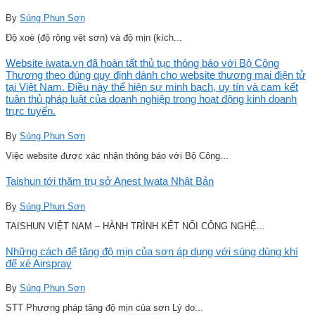
By
Súng Phun Sơn
Độ xoè (độ rộng vệt sơn) và độ mịn (kích...
Website iwata.vn đã hoàn tất thủ tục thông báo với Bộ Công
Thương theo đúng quy định dành cho website thương mại điện tử
tại Việt Nam. Điều này thể hiện sự minh bạch, uy tín và cam kết
tuân thủ pháp luật của doanh nghiệp trong hoạt động kinh doanh
trực tuyến.
By
Súng Phun Sơn
Việc website được xác nhận thông báo với Bộ Công...
Taishun tới thăm trụ sở Anest Iwata Nhật Bản
By
Súng Phun Sơn
TAISHUN VIỆT NAM – HÀNH TRÌNH KẾT NỐI CÔNG NGHỆ...
Những cách để tăng độ mịn của sơn áp dụng với súng dùng khí
để xé Airspray
By
Súng Phun Sơn
STT Phương pháp tăng độ mịn của sơn Lý do...