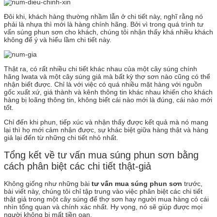
Đôi khi, khách hàng thường nhầm lẫn ở chi tiết này, nghĩ rằng nó
phải là nhựa thì mới là hàng chính hãng. Bởi vì trong quá trình tư
vấn súng phun sơn cho khách, chúng tôi nhận thấy khá nhiều khách
không để ý và hiểu lầm chi tiết này.
Thật ra, có rất nhiều chi tiết khác nhau của một cây súng chính
hãng Iwata và một cây súng giả mà bất kỳ thợ sơn nào cũng có thể
nhận biết được. Chỉ là với việc có quá nhiều mặt hàng với nguồn
gốc xuất xứ, giá thành và kênh thông tin khác nhau khiến cho khách
hàng bị loãng thông tin, không biết cái nào mới là đúng, cái nào mới
tốt.
Chỉ đến khi phun, tiếp xúc và nhận thấy được kết quả mà nó mang
lại thì họ mới cảm nhận được, sự khác biệt giữa hàng thật và hàng
giả lại đến từ những chi tiết nhỏ nhất.
Tổng kết về tư vấn mua súng phun sơn bằng
cách phân biệt các chi tiết thật-giả
Không giống như những bài
tư vấn mua súng phun sơn
trước,
bài viết này, chúng tôi chỉ tập trung vào việc phân biệt các chi tiết
thật giả trong một cây súng để thợ sơn hay người mua hàng có cái
nhìn tổng quan và chính xác nhất. Hy vọng, nó sẽ giúp được mọi
người không bị mất tiền oan.