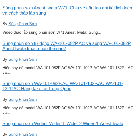
Súng phun sơn Anest Iwata W71. Chia sẻ cấu tạo chi tiết linh kiện
và cách tháo lắp súng
By
Súng Phun Sơn
Video tháo lắp súng phun sơn W71 Anest Iwata: Súng...
Súng phun sơn tự động WA-101-082P.AC và súng WA-101-082P
Anest Iwata khác nhau thế nào?
By
Súng Phun Sơn
Hiện nay có model WA-101-082P.AC WA-101-102P-AC WA-101-132P . AC
và...
Súng phun sơn WA-101-082P.AC WA-101-102P.AC WA-101-
132P.AC Hàng fake từ Trung Quốc
By
Súng Phun Sơn
Hiện nay có model WA-101-082P.AC WA-101-102P-AC WA-101-132P . AC
và...
Súng phun sơn Wider1 Wider1L Wider 2 Wider2L Anest Iwata
By
Súng Phun Sơn