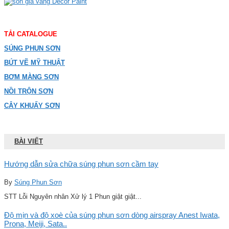
TẢI CATALOGUE
SÚNG PHUN SƠN
BÚT VẼ MỸ THUẬT
BƠM MÀNG SƠN
NỒI TRỘN SƠN
CÂY KHUẤY SƠN
BÀI VIẾT
Hướng dẫn sửa chữa súng phun sơn cầm tay
By
Súng Phun Sơn
STT Lỗi Nguyên nhân Xử lý 1 Phun giật giật...
Độ mịn và độ xoè của súng phun sơn dòng airspray Anest Iwata,
Prona, Meiji, Sata..