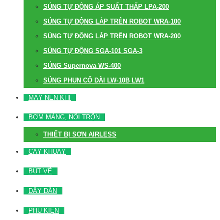
SÚNG TỰ ĐỘNG ÁP SUẤT THẤP LPA-200
SÚNG TỰ ĐỘNG LẮP TRÊN ROBOT WRA-100
SÚNG TỰ ĐỘNG LẮP TRÊN ROBOT WRA-200
SÚNG TỰ ĐỘNG SGA-101 SGA-3
SÚNG Supernova WS-400
SÚNG PHUN CỔ DÀI LW-10B LW1
MÁY NÉN KHÍ
BƠM MÀNG, NỒI TRỘN
THIẾT BỊ SƠN AIRLESS
CÂY KHUẤY
BÚT VẼ
DÂY DẪN
PHỤ KIỆN