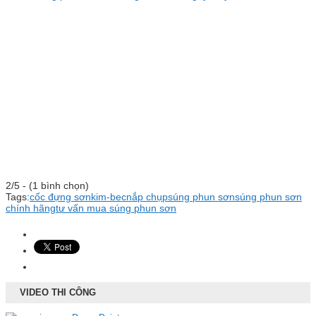
2/5 - (1 bình chọn)
Tags:
cốc đựng sơn
kim-bec
nắp chụp
súng phun sơn
súng phun sơn
chính hãng
tư vấn mua súng phun sơn
VIDEO THI CÔNG