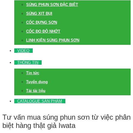
SÚNG PHUN SƠN ĐẶC BIỆT
SÚNG XỊT BỤI
CỐC ĐỰNG SƠN
CỐC ĐO ĐỘ NHỚT
LINH KIỆN SÚNG PHUN SƠN
VIDEO
THÔNG TIN
Tin tức
Tuyển dụng
Tải tài liệu
CATALOGUE SẢN PHẨM
Tư vấn mua súng phun sơn từ việc phân
biệt hàng thật giả Iwata