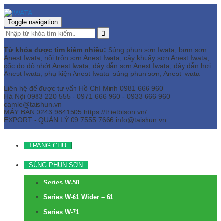
Toggle navigation
Từ khóa được tìm kiếm nhiều:
Súng phun sơn Iwata, bơm sơn
Anest Iwata, nồi trộn sơn Anest Iwata, cây khuấy sơn Anest Iwata,
cốc đo độ nhớt Anest Iwata, dây dẫn sơn Anest Iwata, dây dẫn hơi
Anest Iwata, phụ kiện Anest Iwata, súng phun sơn, Anest Iwata
Liên hệ để được tư vấn
Hồ Chí Minh
0981 666 960
Hà Nội
0983 220 555 - 0971 666 960 - 0933 666 960
camle@taishun.vn
MÁY BÀN
0243 9841505 https://thietbison.vn/
EXPORT - QUẢN LÝ
09 7555 7666
info@taishun.vn
TRANG CHỦ
SÚNG PHUN SƠN
Series W-50
Series W-61 Wider – 61
Series W-71