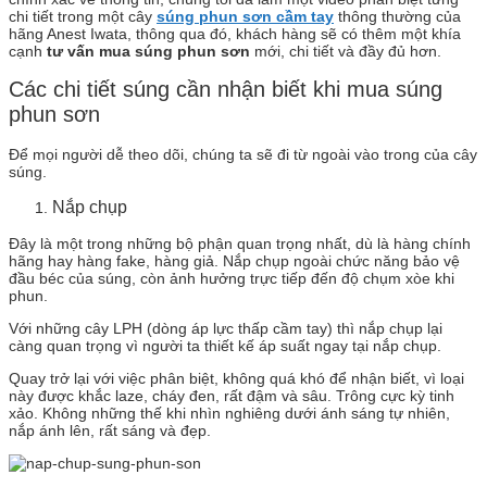
chi tiết trong một cây
súng phun sơn cầm tay
thông thường của
hãng Anest Iwata, thông qua đó, khách hàng sẽ có thêm một khía
cạnh
tư vấn mua súng phun sơn
mới, chi tiết và đầy đủ hơn.
Các chi tiết súng cần nhận biết khi mua súng
phun sơn
Để mọi người dễ theo dõi, chúng ta sẽ đi từ ngoài vào trong của cây
súng.
Nắp chụp
Đây là một trong những bộ phận quan trọng nhất, dù là hàng chính
hãng hay hàng fake, hàng giả. Nắp chụp ngoài chức năng bảo vệ
đầu béc của súng, còn ảnh hưởng trực tiếp đến độ chụm xòe khi
phun.
Với những cây LPH (dòng áp lực thấp cầm tay) thì nắp chụp lại
càng quan trọng vì người ta thiết kế áp suất ngay tại nắp chụp.
Quay trở lại với việc phân biệt, không quá khó để nhận biết, vì loại
này được khắc laze, cháy đen, rất đậm và sâu. Trông cực kỳ tinh
xảo. Không những thế khi nhìn nghiêng dưới ánh sáng tự nhiên,
nắp ánh lên, rất sáng và đẹp.