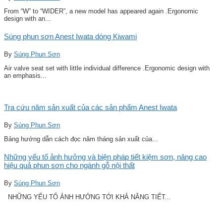
From “W” to “WIDER”, a new model has appeared again .Ergonomic
design with an...
Súng phun sơn Anest Iwata dòng Kiwami
By
Súng Phun Sơn
Air valve seat set with little individual difference .Ergonomic design with
an emphasis...
Tra cứu năm sản xuất của các sản phẩm Anest Iwata
By
Súng Phun Sơn
Bảng hướng dẫn cách đọc năm tháng sản xuất của...
Những yếu tố ảnh hưởng và biện pháp tiết kiệm sơn, nâng cao
hiệu quả phun sơn cho ngành gỗ nội thất
By
Súng Phun Sơn
NHỮNG YẾU TỐ ẢNH HƯỞNG TỚI KHẢ NĂNG TIẾT...