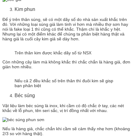
Kim phun
Để ý trên thân súng, sẽ có một dãy số do nhà sản xuất khắc trên
đó. Với những loại súng giả làm tinh vi hơn mà nhiều thợ sơn hay
nói là fake loại 1 thì cũng có thể khắc. Thậm chí là khắc y hệt.
Nhưng lại có một điểm khác để chúng ta phân biệt hàng thật và
hàng giả là cuối cây kim giả sẽ dày hơn.
Trên thân kim được khắc dãy số từ NSX
Còn những cây làm mà không khắc thì chắc chắn là hàng giả, đơn
giản hơn nhiều.
Nếu cả 2 đều khắc số trên thân thì đuôi kim sẽ gisp
bạn phân biệt
Béc súng
Vật liệu làm béc súng là inox, khi cầm có độ chắc ở tay, các nét
khắc về lỗ phun, tên seri sắc, vị trí đồng nhất với nhau.
Nếu là hàng giả, chắc chắn khi cầm sẽ cảm thấy nhẹ hơn (khoảng
2/3 so với hàng thật).