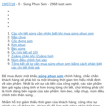
19/07/18
-
0 -
Súng Phun Sơn
- 2968 lượt xem
Các chi tiết súng cần nhận biết khi mua súng phun sơn
Nắp chụp
Cốc đựng sơn
Kim phun
Béc súng
Ốc (chi tiết số 10)
Zoăng chặn khí (Zoăng hơi)
Núm điều chỉnh hơi vào
Tổng kết về tư vấn mua súng phun sơn bằng cách phân biệt
các chi tiết thật-giả
Để mua được một khẩu
súng phun sơn
chính hãng, chắc chắn
khách hàng sẽ phải bỏ ra một khoảng thời gian tìm hiểu nhất định
về sản phẩm. Nhất là với sự cải tiến của công nghệ, các sản phẩm
làm giả ngày càng tinh vi hơn trong từng chi tiết, chứ không phải chỉ
là hình dáng bên ngoài của sản phẩm: kim-bec, nắp chụp, núm điều
chỉnh trên thân súng…
Nhằm hỗ trợ giảm thiểu thời gian của khách hàng, cũng như sự
chính xác về thông tin, chúng tôi đã làm một video phân biệt từng