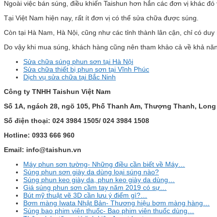
Ngoài việc bán súng, điều khiến Taishun hơn hắn các đơn vị khác đó
Tại Việt Nam hiện nay, rất ít đơn vị có thể sửa chữa được súng.
Còn tại Hà Nam, Hà Nội, cũng như các tỉnh thành lân cận, chỉ có du
Do vậy khi mua súng, khách hàng cũng nên tham khảo cả về khả năn
Sửa chữa súng phun sơn tại Hà Nội
Sửa chữa thiết bị phun sơn tại Vĩnh Phúc
Dịch vụ sửa chữa tại Bắc Ninh
Công ty TNHH Taishun Việt Nam
Số 1A, ngách 28, ngõ 105, Phố Thanh Am, Thượng Thanh, Long 
Số điện thoại: 024 3984 1505/ 024 3984 1508
Hotline: 0933 666 960
Email: info@taishun.vn
Máy phun sơn tường- Những điều cần biết về Máy…
Súng phun sơn giày da dùng loại súng nào?
Súng phun keo giày da, phun keo giày da dùng…
Giá súng phun sơn cầm tay năm 2019 có sự…
Bút mỹ thuật vẽ 3D cần lưu ý điểm gì?…
Bơm màng Iwata Nhật Bản- Thương hiệu bơm màng hàng…
Súng bao phim viên thuốc- Bao phim viên thuốc dùng…