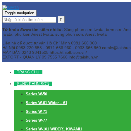
Toggle navigation
Từ khóa được tìm kiếm nhiều:
Súng phun sơn Iwata, bơm sơn Anest 
Iwata, phụ kiện Anest Iwata, súng phun sơn, Anest Iwata
Liên hệ để được tư vấn
Hồ Chí Minh
0981 666 960
Hà Nội
0983 220 555 - 0971 666 960 - 0933 666 960
camle@taishun
MÁY BÀN
0243 9841505 https://thietbison.vn/
EXPORT - QUẢN LÝ
09 7555 7666
info@taishun.vn
TRANG CHỦ
SÚNG PHUN SƠN
Series W-50
Series W-61 Wider – 61
Series W-71
Series W-77
Series W-101 WIDER1 KIWAMI1