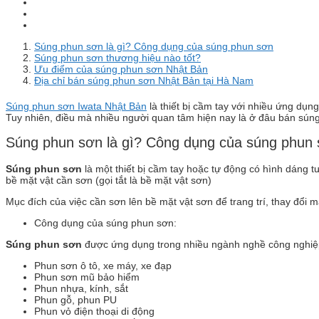
Súng phun sơn là gì? Công dụng của súng phun sơn
Súng phun sơn thương hiệu nào tốt?
Ưu điểm của súng phun sơn Nhật Bản
Địa chỉ bán súng phun sơn Nhật Bản tại Hà Nam
Súng phun sơn Iwata Nhật Bản
là thiết bị cầm tay với nhiều ứng dụn
Tuy nhiên, điều mà nhiều người quan tâm hiện nay là ở đâu bán sún
Súng phun sơn là gì? Công dụng của súng phun
Súng phun sơn
là một thiết bị cầm tay hoặc tự động có hình dáng 
bề mặt vật cần sơn (gọi tắt là bề mặt vật sơn)
Mục đích của việc cần sơn lên bề mặt vật sơn để trang trí, thay đổi m
Công dụng của súng phun sơn:
Súng phun sơn
được ứng dụng trong nhiều ngành nghề công nghiệ
Phun sơn ô tô, xe máy, xe đạp
Phun sơn mũ bảo hiểm
Phun nhựa, kính, sắt
Phun gỗ, phun PU
Phun vỏ điện thoại di động