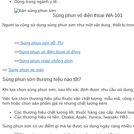
Dùng trong ngành y tế…
Súng phun vỏ điện thoại WA-101
Người ta cũng sử dụng súng phun sơn như một vật dung, thiết bị t
>>
Súng phun sơn gỗ, PU
>>
Súng phun vỏ điện thoại di động
>>
Súng phun chảo chống dính
>>
Súng phun xe máy
Súng phun sơn thương hiệu nào tốt?
Khi lựa chọn súng phun sơn, sau khi xác định được nhu cầu sử dụng
Việc lựa chọn thương hiệu phụ thuộc vào chất lượng, mẫu mã, cũng 
hơn hoặc chọn sản phẩm giá rẻ nhưng chất lượng kém.
Các thương hiệu chất lượng tốt, thuộc hàng cao cấp: Anest Iwata
Các thương hiệu rẻ tiền: Osaka, Asaki, Yunica, Iwasaki, H83…
Súng phun sơn có ưu điểm gì mà lại được sử dụng ngày càng nhiều 