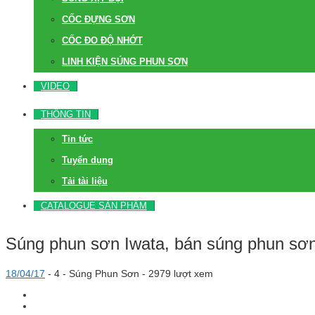
CỐC ĐỰNG SƠN
CỐC ĐO ĐỘ NHỚT
LINH KIỆN SÚNG PHUN SƠN
VIDEO
THÔNG TIN
Tin tức
Tuyển dụng
Tải tài liệu
CATALOGUE SẢN PHẨM
Súng phun sơn Iwata, bán súng phun sơ
18/04/17
-
4 -
Súng Phun Sơn
- 2979 lượt xem