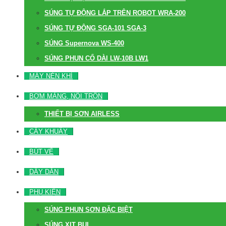
SÚNG TỰ ĐỘNG LẮP TRÊN ROBOT WRA-200
SÚNG TỰ ĐỘNG SGA-101 SGA-3
SÚNG Supernova WS-400
SÚNG PHUN CỔ DÀI LW-10B LW1
MÁY NÉN KHÍ
BƠM MÀNG, NỒI TRỘN
THIẾT BỊ SƠN AIRLESS
CÂY KHUẤY
BÚT VẼ
DÂY DẪN
PHỤ KIỆN
SÚNG PHUN SƠN ĐẶC BIỆT
SÚNG XỊT BỤI