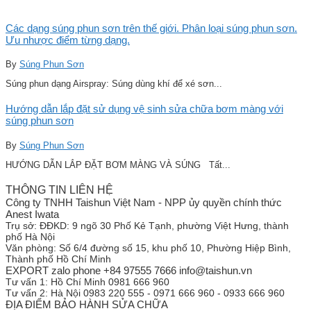
Các dạng súng phun sơn trên thế giới. Phân loại súng phun sơn.
Ưu nhược điểm từng dạng.
By
Súng Phun Sơn
Súng phun dạng Airspray: Súng dùng khí để xé sơn...
Hướng dẫn lắp đặt sử dụng vệ sinh sửa chữa bơm màng với
súng phun sơn
By
Súng Phun Sơn
HƯỚNG DẪN LẮP ĐẶT BƠM MÀNG VÀ SÚNG Tất...
THÔNG TIN LIÊN HỆ
Công ty TNHH Taishun Việt Nam - NPP ủy quyền chính thức
Anest Iwata
Trụ sở:
ĐĐKD: 9 ngõ 30 Phố Kẻ Tạnh, phường Việt Hưng, thành
phố Hà Nội
Văn phòng:
Số 6/4 đường số 15, khu phố 10, Phường Hiệp Bình,
Thành phố Hồ Chí Minh
EXPORT zalo phone +84 97555 7666 info@taishun.vn
Tư vấn 1:
Hồ Chí Minh 0981 666 960
Tư vấn 2:
Hà Nội 0983 220 555 - 0971 666 960 - 0933 666 960
ĐỊA ĐIỂM BẢO HÀNH SỬA CHỮA