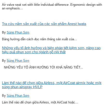
Air valve seat set with little individual difference .Ergonomic design with
an emphasis...
Tra cứu năm sản xuất của các sản phẩm Anest Iwata
By
Súng Phun Sơn
Bảng hướng dẫn cách đọc năm tháng sản xuất của...
Những yếu tố ảnh hưởng và biện pháp tiết kiệm sơn, nâng cao
hiệu quả phun sơn cho ngành gỗ nội thất
By
Súng Phun Sơn
NHỮNG YẾU TỐ ẢNH HƯỞNG TỚI KHẢ NĂNG TIẾT...
Làm thế nào để chọn giữa Airless, một AirCoat airmix hoặc một
súng phun airspray HVLP
By
Súng Phun Sơn
Làm thế nào để chọn giữa Airless, một AirCoat hoặc...