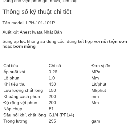
Dùng cho việc phun gỗ, nhựa, kim loại.
Thông số kỹ thuật chi tiết
Tên model: LPH-101-101P
Xuất xứ: Anest Iwata Nhật Bản
Súng áp lực không sử dụng cốc, dùng kết hợp với
nồi trộn sơn
hoặc
bơm màng
Chỉ tiêu
Chỉ số
Đơn vị đo
Áp suất khí
0.26
MPa
Lỗ phun
1.0
Mm
Khí tiêu thụ
430
Lít/phút
Lưu lượng chất lỏng
150
Ml/phút
Khoảng cách phun
200
mm
Độ rộng vệt phun
200
Mm
Nắp chụp
E1
Đầu nối khí, chất lỏng
G1/4 (PF1/4)
Trọng lượng
295
gam