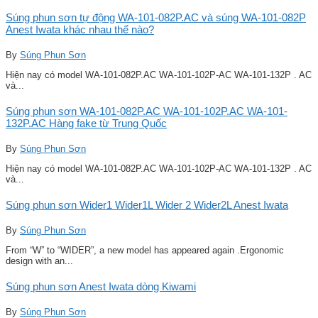
Súng phun sơn tự động WA-101-082P.AC và súng WA-101-082P
Anest Iwata khác nhau thế nào?
By
Súng Phun Sơn
Hiện nay có model WA-101-082P.AC WA-101-102P-AC WA-101-132P . AC
và...
Súng phun sơn WA-101-082P.AC WA-101-102P.AC WA-101-
132P.AC Hàng fake từ Trung Quốc
By
Súng Phun Sơn
Hiện nay có model WA-101-082P.AC WA-101-102P-AC WA-101-132P . AC
và...
Súng phun sơn Wider1 Wider1L Wider 2 Wider2L Anest Iwata
By
Súng Phun Sơn
From “W” to “WIDER”, a new model has appeared again .Ergonomic
design with an...
Súng phun sơn Anest Iwata dòng Kiwami
By
Súng Phun Sơn