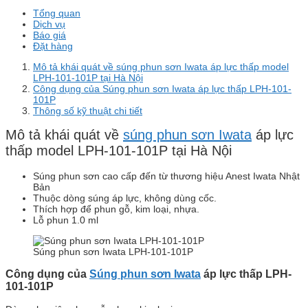
Tổng quan
Dịch vụ
Báo giá
Đặt hàng
Mô tả khái quát về súng phun sơn Iwata áp lực thấp model
LPH-101-101P tại Hà Nội
Công dụng của Súng phun sơn Iwata áp lực thấp LPH-101-
101P
Thông số kỹ thuật chi tiết
Mô tả khái quát về
súng phun sơn Iwata
áp lực
thấp model LPH-101-101P tại Hà Nội
Súng phun sơn cao cấp đến từ thương hiệu Anest Iwata Nhật
Bản
Thuộc dòng súng áp lực, không dùng cốc.
Thích hợp để phun gỗ, kim loại, nhựa.
Lỗ phun 1.0 ml
Súng phun sơn Iwata LPH-101-101P
Công dụng của
Súng phun sơn Iwata
áp lực thấp LPH-
101-101P