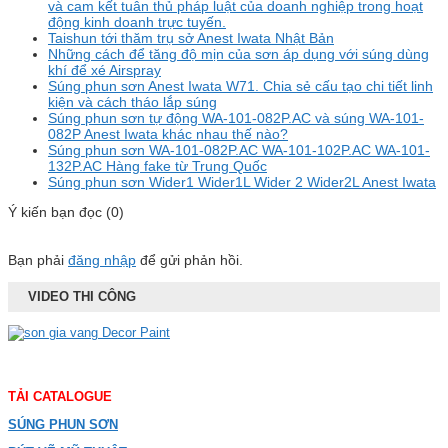
và cam kết tuân thủ pháp luật của doanh nghiệp trong hoạt
động kinh doanh trực tuyến.
Taishun tới thăm trụ sở Anest Iwata Nhật Bản
Những cách để tăng độ mịn của sơn áp dụng với súng dùng
khí để xé Airspray
Súng phun sơn Anest Iwata W71. Chia sẻ cấu tạo chi tiết linh
kiện và cách tháo lắp súng
Súng phun sơn tự động WA-101-082P.AC và súng WA-101-
082P Anest Iwata khác nhau thế nào?
Súng phun sơn WA-101-082P.AC WA-101-102P.AC WA-101-
132P.AC Hàng fake từ Trung Quốc
Súng phun sơn Wider1 Wider1L Wider 2 Wider2L Anest Iwata
Ý kiến bạn đọc (0)
Bạn phải
đăng nhập
để gửi phản hồi.
VIDEO THI CÔNG
TẢI CATALOGUE
SÚNG PHUN SƠN