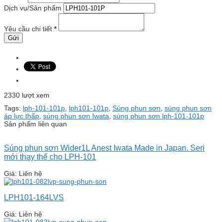
Dịch vụ/Sản phẩm
Yêu cầu chi tiết
*
2330 lượt xem
Tags:
lph-101-101p
,
lph101-101p
,
Súng phun sơn
,
súng phun sơn
áp lực thấp
,
súng phun sơn Iwata
,
súng phun sơn lph-101-101p
Sản phẩm liên quan
Súng phun sơn Wider1L Anest Iwata Made in Japan. Seri
mới thay thế cho LPH-101
Giá: Liên hệ
LPH101-164LVS
Giá: Liên hệ