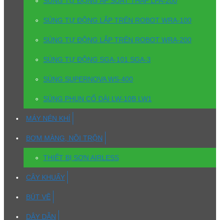
SÚNG TỰ ĐỘNG ÁP SUẤT THẤP LPA-200
SÚNG TỰ ĐỘNG LẮP TRÊN ROBOT WRA-100
SÚNG TỰ ĐỘNG LẮP TRÊN ROBOT WRA-200
SÚNG TỰ ĐỘNG SGA-101 SGA-3
SÚNG SUPERNOVA WS-400
SÚNG PHUN CỔ DÀI LW-10B LW1
MÁY NÉN KHÍ
BƠM MÀNG, NỒI TRỘN
THIẾT BỊ SƠN AIRLESS
CÂY KHUẤY
BÚT VẼ
DÂY DẪN