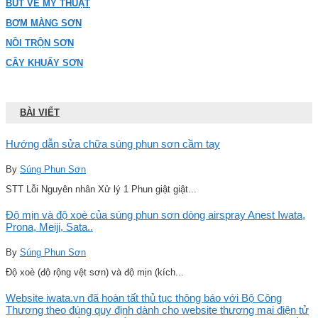
BÚT VẼ MỸ THUẬT
BƠM MÀNG SƠN
NỒI TRỘN SƠN
CÂY KHUẤY SƠN
BÀI VIẾT
Hướng dẫn sửa chữa súng phun sơn cầm tay
By
Súng Phun Sơn
STT Lỗi Nguyên nhân Xử lý 1 Phun giật giật...
Độ mịn và độ xoè của súng phun sơn dòng airspray Anest Iwata,
Prona, Meiji, Sata..
By
Súng Phun Sơn
Độ xoè (độ rộng vệt sơn) và độ mịn (kích...
Website iwata.vn đã hoàn tất thủ tục thông báo với Bộ Công
Thương theo đúng quy định dành cho website thương mại điện tử