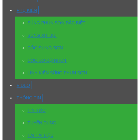
PHỤ KIỆN
SÚNG PHUN SƠN ĐẶC BIỆT
SÚNG XỊT BỤI
CỐC ĐỰNG SƠN
CỐC ĐO ĐỘ NHỚT
LINH KIỆN SÚNG PHUN SƠN
VIDEO
THÔNG TIN
TIN TỨC
TUYỂN DỤNG
TẢI TÀI LIỆU