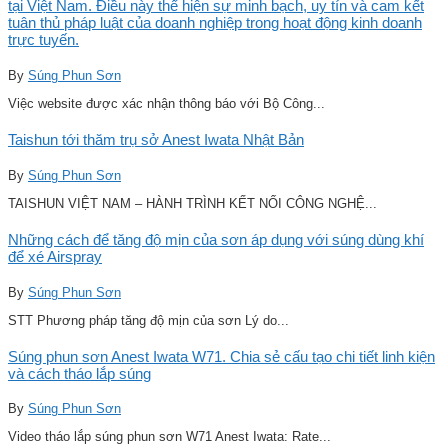
tại Việt Nam. Điều này thể hiện sự minh bạch, uy tín và cam kết
tuân thủ pháp luật của doanh nghiệp trong hoạt động kinh doanh
trực tuyến.
By
Súng Phun Sơn
Việc website được xác nhận thông báo với Bộ Công...
Taishun tới thăm trụ sở Anest Iwata Nhật Bản
By
Súng Phun Sơn
TAISHUN VIỆT NAM – HÀNH TRÌNH KẾT NỐI CÔNG NGHỆ...
Những cách để tăng độ mịn của sơn áp dụng với súng dùng khí
để xé Airspray
By
Súng Phun Sơn
STT Phương pháp tăng độ mịn của sơn Lý do...
Súng phun sơn Anest Iwata W71. Chia sẻ cấu tạo chi tiết linh kiện
và cách tháo lắp súng
By
Súng Phun Sơn
Video tháo lắp súng phun sơn W71 Anest Iwata: Rate...