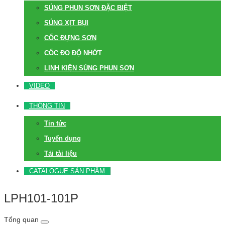
SÚNG PHUN SƠN ĐẶC BIỆT
SÚNG XỊT BỤI
CỐC ĐỰNG SƠN
CỐC ĐO ĐỘ NHỚT
LINH KIỆN SÚNG PHUN SƠN
VIDEO
THÔNG TIN
Tin tức
Tuyển dụng
Tải tài liệu
CATALOGUE SẢN PHẨM
LPH101-101P
Tổng quan