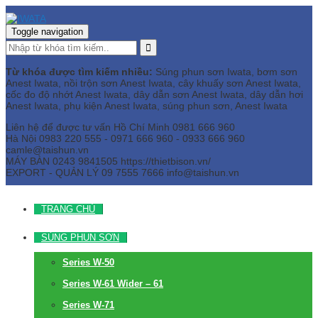
Toggle navigation
Từ khóa được tìm kiếm nhiều:
Súng phun sơn Iwata, bơm sơn
Anest Iwata, nồi trộn sơn Anest Iwata, cây khuấy sơn Anest Iwata,
cốc đo độ nhớt Anest Iwata, dây dẫn sơn Anest Iwata, dây dẫn hơi
Anest Iwata, phụ kiện Anest Iwata, súng phun sơn, Anest Iwata
Liên hệ để được tư vấn
Hồ Chí Minh
0981 666 960
Hà Nội
0983 220 555 - 0971 666 960 - 0933 666 960
camle@taishun.vn
MÁY BÀN
0243 9841505 https://thietbison.vn/
EXPORT - QUẢN LÝ
09 7555 7666
info@taishun.vn
TRANG CHỦ
SÚNG PHUN SƠN
Series W-50
Series W-61 Wider – 61
Series W-71