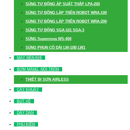
SÚNG TỰ ĐỘNG ÁP SUẤT THẤP LPA-200
SÚNG TỰ ĐỘNG LẮP TRÊN ROBOT WRA-100
SÚNG TỰ ĐỘNG LẮP TRÊN ROBOT WRA-200
SÚNG TỰ ĐỘNG SGA-101 SGA-3
SÚNG Supernova WS-400
SÚNG PHUN CỔ DÀI LW-10B LW1
MÁY NÉN KHÍ
BƠM MÀNG, NỒI TRỘN
THIẾT BỊ SƠN AIRLESS
CÂY KHUẤY
BÚT VẼ
DÂY DẪN
PHỤ KIỆN