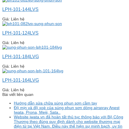
LPH-101-144LVS
Giá: Liên hệ
LPH-101-124LVS
Giá: Liên hệ
LPH-101-184LVG
Giá: Liên hệ
LPH-101-164LVG
Giá: Liên hệ
Bài viết liên quan
Hướng dẫn sửa chữa súng phun sơn cầm tay
Độ mịn và độ xoè của súng phun sơn dòng airspray Anest
Iwata, Prona, Meiji, Sata..
Website iwata.vn đã hoàn tất thủ tục thông báo với Bộ Công
Thương theo đúng quy định dành cho website thương mại
điện tử tại Việt Nam. Điều này thể hiện sự minh bạch, uy tín