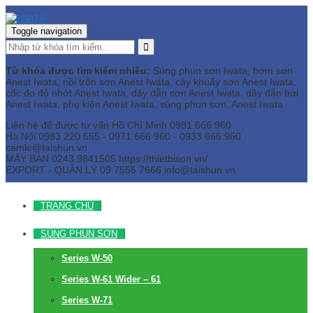
Toggle navigation
Từ khóa được tìm kiếm nhiều:
Súng phun sơn Iwata, bơm sơn
Anest Iwata, nồi trộn sơn Anest Iwata, cây khuấy sơn Anest Iwata,
cốc đo độ nhớt Anest Iwata, dây dẫn sơn Anest Iwata, dây dẫn hơi
Anest Iwata, phụ kiện Anest Iwata, súng phun sơn, Anest Iwata
Liên hệ để được tư vấn
Hồ Chí Minh
0981 666 960
Hà Nội
0983 220 555 - 0971 666 960 - 0933 666 960
camle@taishun.vn
MÁY BÀN
0243 9841505 https://thietbison.vn/
EXPORT - QUẢN LÝ
09 7555 7666
info@taishun.vn
TRANG CHỦ
SÚNG PHUN SƠN
Series W-50
Series W-61 Wider – 61
Series W-71