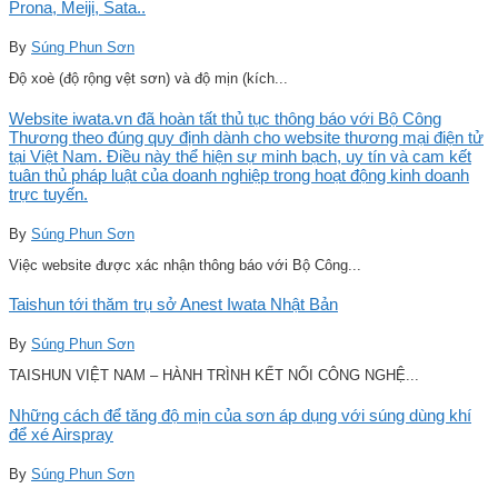
Prona, Meiji, Sata..
By
Súng Phun Sơn
Độ xoè (độ rộng vệt sơn) và độ mịn (kích...
Website iwata.vn đã hoàn tất thủ tục thông báo với Bộ Công
Thương theo đúng quy định dành cho website thương mại điện tử
tại Việt Nam. Điều này thể hiện sự minh bạch, uy tín và cam kết
tuân thủ pháp luật của doanh nghiệp trong hoạt động kinh doanh
trực tuyến.
By
Súng Phun Sơn
Việc website được xác nhận thông báo với Bộ Công...
Taishun tới thăm trụ sở Anest Iwata Nhật Bản
By
Súng Phun Sơn
TAISHUN VIỆT NAM – HÀNH TRÌNH KẾT NỐI CÔNG NGHỆ...
Những cách để tăng độ mịn của sơn áp dụng với súng dùng khí
để xé Airspray
By
Súng Phun Sơn