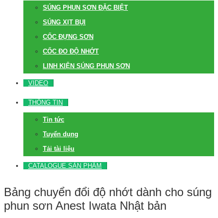
SÚNG PHUN SƠN ĐẶC BIỆT
SÚNG XỊT BỤI
CỐC ĐỰNG SƠN
CỐC ĐO ĐỘ NHỚT
LINH KIỆN SÚNG PHUN SƠN
VIDEO
THÔNG TIN
Tin tức
Tuyển dụng
Tải tài liệu
CATALOGUE SẢN PHẨM
Bảng chuyển đổi độ nhớt dành cho súng
phun sơn Anest Iwata Nhật bản