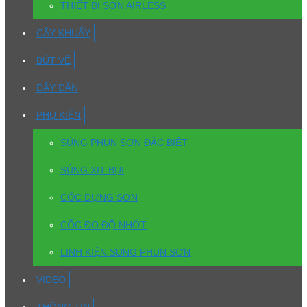
THIẾT BỊ SƠN AIRLESS
CÂY KHUẤY
BÚT VẼ
DÂY DẪN
PHỤ KIỆN
SÚNG PHUN SƠN ĐẶC BIỆT
SÚNG XỊT BỤI
CỐC ĐỰNG SƠN
CỐC ĐO ĐỘ NHỚT
LINH KIỆN SÚNG PHUN SƠN
VIDEO