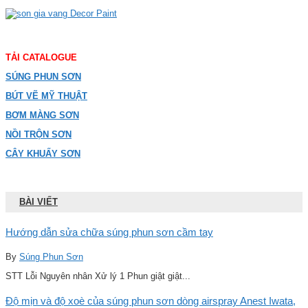
TẢI CATALOGUE
SÚNG PHUN SƠN
BÚT VẼ MỸ THUẬT
BƠM MÀNG SƠN
NỒI TRỘN SƠN
CÂY KHUẤY SƠN
BÀI VIẾT
Hướng dẫn sửa chữa súng phun sơn cầm tay
By
Súng Phun Sơn
STT Lỗi Nguyên nhân Xử lý 1 Phun giật giật...
Độ mịn và độ xoè của súng phun sơn dòng airspray Anest Iwata,