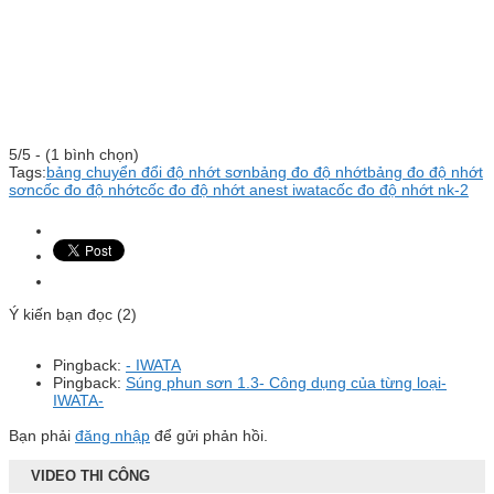
5/5 - (1 bình chọn)
Tags:
bảng chuyển đổi độ nhớt sơn
bảng đo độ nhớt
bảng đo độ nhớt
sơn
cốc đo độ nhớt
cốc đo độ nhớt anest iwata
cốc đo độ nhớt nk-2
Ý kiến bạn đọc (2)
Pingback:
- IWATA
Pingback:
Súng phun sơn 1.3- Công dụng của từng loại-
IWATA-
Bạn phải
đăng nhập
để gửi phản hồi.
VIDEO THI CÔNG