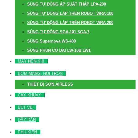
SÚNG TỰ ĐỘNG ÁP SUẤT THẤP LPA-200
SÚNG TỰ ĐỘNG LẮP TRÊN ROBOT WRA-100
SÚNG TỰ ĐỘNG LẮP TRÊN ROBOT WRA-200
SÚNG TỰ ĐỘNG SGA-101 SGA-3
SÚNG Supernova WS-400
SÚNG PHUN CỔ DÀI LW-10B LW1
MÁY NÉN KHÍ
BƠM MÀNG, NỒI TRỘN
THIẾT BỊ SƠN AIRLESS
CÂY KHUẤY
BÚT VẼ
DÂY DẪN
PHỤ KIỆN