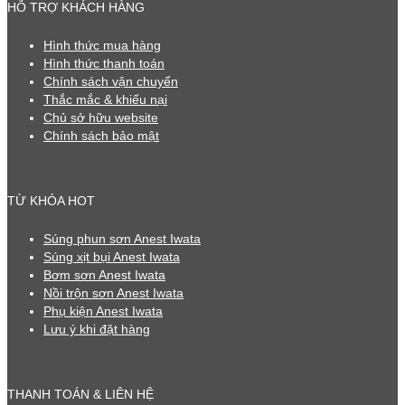
HỖ TRỢ KHÁCH HÀNG
Hình thức mua hàng
Hình thức thanh toán
Chính sách vận chuyển
Thắc mắc & khiếu nại
Chủ sở hữu website
Chính sách bảo mật
TỪ KHÓA HOT
Súng phun sơn Anest Iwata
Súng xịt bụi Anest Iwata
Bơm sơn Anest Iwata
Nồi trộn sơn Anest Iwata
Phụ kiện Anest Iwata
Lưu ý khi đặt hàng
THANH TOÁN & LIÊN HỆ