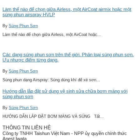
Làm thế nào để chọn giữa Airless, một AirCoat airmix hoặc một
súng phun airspray HVLP
By
Súng Phun Sơn
Làm thế nào để chọn giữa Airless, một AirCoat hoặc...
Các dạng súng phun sơn trên thế giới. Phân loại súng phun sơn.
Ưu nhược điểm từng dạng.
By
Súng Phun Sơn
Súng phun dạng Airspray: Súng dùng khí để xé sơn...
Hướng dẫn lắp đặt sử dụng vệ sinh sửa chữa bơm màng với
súng phun sơn
By
Súng Phun Sơn
HƯỚNG DẪN LẮP ĐẶT BƠM MÀNG VÀ SÚNG Tất...
THÔNG TIN LIÊN HỆ
Công ty TNHH Taishun Việt Nam - NPP ủy quyền chính thức
Anest Iwata