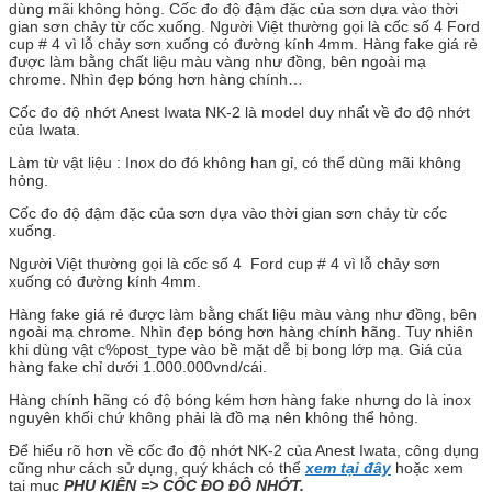
dùng mãi không hỏng. Cốc đo độ đậm đặc của sơn dựa vào thời
gian sơn chảy từ cốc xuống. Người Việt thường gọi là cốc số 4 Ford
cup # 4 vì lỗ chảy sơn xuống có đường kính 4mm. Hàng fake giá rẻ
được làm bằng chất liệu màu vàng như đồng, bên ngoài mạ
chrome. Nhìn đẹp bóng hơn hàng chính…
Cốc đo độ nhớt Anest Iwata NK-2 là model duy nhất về đo độ nhớt
của Iwata.
Làm từ vật liệu : Inox do đó không han gỉ, có thể dùng mãi không
hỏng.
Cốc đo độ đậm đặc của sơn dựa vào thời gian sơn chảy từ cốc
xuống.
Người Việt thường gọi là cốc số 4 Ford cup # 4 vì lỗ chảy sơn
xuống có đường kính 4mm.
Hàng fake giá rẻ được làm bằng chất liệu màu vàng như đồng, bên
ngoài mạ chrome. Nhìn đẹp bóng hơn hàng chính hãng. Tuy nhiên
khi dùng vật c%post_type vào bề mặt dễ bị bong lớp mạ. Giá của
hàng fake chỉ dưới 1.000.000vnd/cái.
Hàng chính hãng có độ bóng kém hơn hàng fake nhưng do là inox
nguyên khối chứ không phải là đồ mạ nên không thể hỏng.
Để hiểu rõ hơn về cốc đo độ nhớt NK-2 của Anest Iwata, công dụng
cũng như cách sử dụng, quý khách có thể
xem tại đây
hoặc xem
tại mục
PHỤ KIỆN => CỐC ĐO ĐỘ NHỚT.