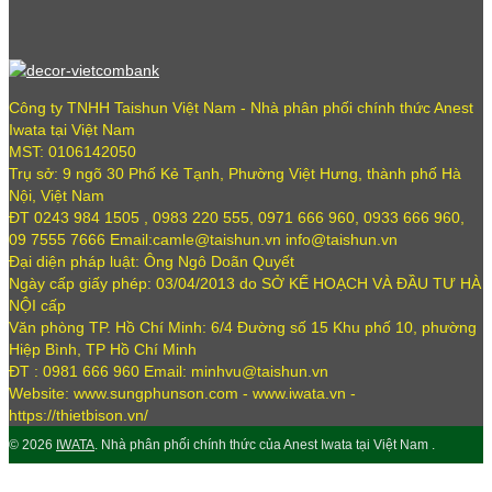
Công ty TNHH Taishun Việt Nam - Nhà phân phối chính thức Anest
Iwata tại Việt Nam
MST: 0106142050
Trụ sở: 9 ngõ 30 Phố Kẻ Tạnh, Phường Việt Hưng, thành phố Hà
Nội, Việt Nam
ĐT 0243 984 1505 , 0983 220 555, 0971 666 960, 0933 666 960,
09 7555 7666 Email:camle@taishun.vn info@taishun.vn
Đại diện pháp luật: Ông Ngô Doãn Quyết
Ngày cấp giấy phép: 03/04/2013 do SỞ KẾ HOẠCH VÀ ĐẦU TƯ HÀ
NỘI cấp
Văn phòng TP. Hồ Chí Minh: 6/4 Đường số 15 Khu phố 10, phường
Hiệp Bình, TP Hồ Chí Minh
ĐT : 0981 666 960 Email: minhvu@taishun.vn
Website: www.sungphunson.com - www.iwata.vn -
https://thietbison.vn/
© 2026
IWATA
. Nhà phân phối chính thức của Anest Iwata tại Việt Nam .