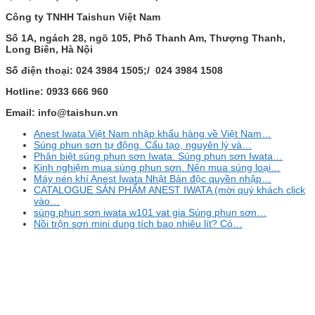
Công ty TNHH Taishun Việt Nam
Số 1A, ngách 28, ngõ 105, Phố Thanh Am, Thượng Thanh,
Long Biên, Hà Nội
Số điện thoại: 024 3984 1505;/ 024 3984 1508
Hotline: 0933 666 960
Email: info@taishun.vn
Anest Iwata Việt Nam nhập khẩu hàng về Việt Nam…
Súng phun sơn tự động. Cấu tạo, nguyên lý và…
Phân biệt súng phun sơn Iwata. Súng phun sơn Iwata…
Kinh nghiệm mua súng phun sơn. Nên mua súng loại…
Máy nén khí Anest Iwata Nhật Bản độc quyền nhập…
CATALOGUE SẢN PHẨM ANEST IWATA (mời quý khách click
vào…
súng phun sơn iwata w101 vat gia Súng phun sơn…
Nồi trộn sơn mini dung tích bao nhiêu lít? Có…