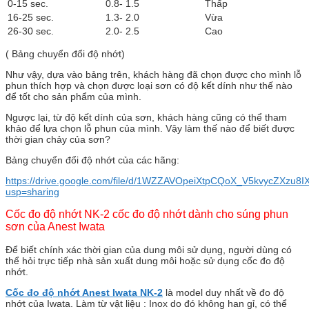
0-15 sec.
0.8- 1.5
Thấp
16-25 sec.
1.3- 2.0
Vừa
26-30 sec.
2.0- 2.5
Cao
( Bảng chuyển đổi độ nhớt)
Như vậy, dựa vào bảng trên, khách hàng đã chọn được cho mình lỗ
phun thích hợp và chọn được loại sơn có độ kết dính như thế nào
để tốt cho sản phẩm của mình.
Ngược lại, từ độ kết dính của sơn, khách hàng cũng có thể tham
khảo để lựa chọn lỗ phun của mình. Vậy làm thế nào để biết được
thời gian chảy của sơn?
Bảng chuyển đổi độ nhớt của các hãng:
https://drive.google.com/file/d/1WZZAVOpeiXtpCQoX_V5kvycZXzu8I
usp=sharing
Cốc đo độ nhớt NK-2 cốc đo độ nhớt dành cho súng phun
sơn của Anest Iwata
Để biết chính xác thời gian của dung môi sử dụng, người dùng có
thể hỏi trực tiếp nhà sản xuất dung môi hoặc sử dụng cốc đo độ
nhớt.
Cốc đo độ nhớt Anest Iwata NK-2
là model duy nhất về đo độ
nhớt của Iwata. Làm từ vật liệu : Inox do đó không han gỉ, có thể