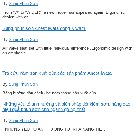
By
Súng Phun Sơn
From “W” to “WIDER”, a new model has appeared again .Ergonomic
design with an...
Súng phun sơn Anest Iwata dòng Kiwami
By
Súng Phun Sơn
Air valve seat set with little individual difference .Ergonomic design with
an emphasis...
Tra cứu năm sản xuất của các sản phẩm Anest Iwata
By
Súng Phun Sơn
Bảng hướng dẫn cách đọc năm tháng sản xuất của...
Những yếu tố ảnh hưởng và biện pháp tiết kiệm sơn, nâng cao
hiệu quả phun sơn cho ngành gỗ nội thất
By
Súng Phun Sơn
NHỮNG YẾU TỐ ẢNH HƯỞNG TỚI KHẢ NĂNG TIẾT...