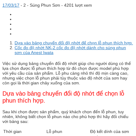
17/03/17
-
2 -
Súng Phun Sơn
- 4201 lượt xem
Dựa vào bảng chuyển đổi độ nhớt để chọn lỗ phun thích hợp.
Cốc đo độ nhớt NK-2 cốc đo độ nhớt dành cho súng phun
sơn của Anest Iwata
Việc sử dụng bảng chuyển đổi độ nhớt giúp cho người dùng có thể
lựa chọn được lỗ phun thích hợp từ đó chọn được model phù hợp
với yêu cầu của sản phẩm. Lỗ phu càng nhỏ thì độ mịn càng cao,
nhưng việc chọn lỗ phun phải tùy thuộc vào độ nhớt của sơn hay
còn gọi là thời gian chảy xuống của sơn.
Dựa vào bảng chuyển đổi độ nhớt để chọn lỗ
phun thích hợp.
Sau khi chọn được sản phẩm, quý khách chọn đến lỗ phun, tuy
nhiên, không biết chọn lỗ phun nào cho phù hợp thì hãy đối chiếu
với bảng sau:
Thời gian
Lỗ phun
Độ kết dính của sơn